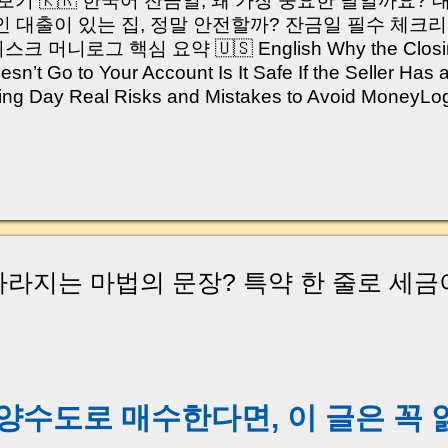
쳐보기 🇰🇷 한국어 잔금일, 왜 가장 중요한 날일까요?
 대출이 있는 집, 정말 안전할까? 잔금일 필수 체크리
머니로그 핵심 요약 🇺🇸 English Why the Closing 
’t Go to Your Account Is It Safe If the Seller Has 
sing Day Real Risks and Mistakes to Avoid Money
있으신가요? “잔금일… 그냥 돈 보내고 끝나는 거 아닌
않습니다. 잔금일은 ‘서류 몇 장 처리하는 날’이 아니라,
이는 가장 긴장되는 순간 입니다. 실제로 제가 중개 
, 이체 한도에 막혀 송금이 멈췄고 그 자리에서 계약이 
어떤 분은 이렇게 말씀하십니다. “내 대출인데 왜 내 통
고 도망가면 어떡하죠?” 이 모든 불안, 사실은 ‘구조’
잔금일에 실제로 돈이 어떻게 움직이는지, 왜 사고가 
사라지는 마법의 문장? 특약 한 줄로 세
중개 실무 기준으로 아주 쉽게 풀어드리겠습니다. 이 글
이상 두려운 날이 아니라 “내 집을 완성하는 마지막 퍼즐” 
expand) Have you ever thought like this? “Closing da
괄양수도로 매수한다면, 이 글은 꼭