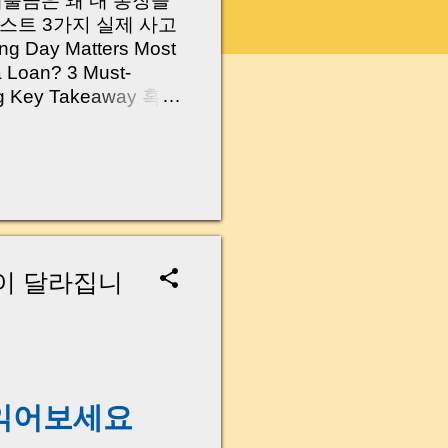
 대출금은 왜 내 통장을
스트 3가지 실제 사고
Day Matters Most
a Loan? 3 Must-
Log Key Takeaway 혹시
가요?” 하지만 현장에
 수천만 원, 많게는 수
현장에서 겪었던 일입니
무산될 뻔한 아찔한 상
장으로 안 들어오죠?”
를 몰라서 생기는 걱정입
나는지, 그리고 무엇을
금이 달라집니
 하나만 제대로 이해
이 될 수 있습니다. |
y…...
 읽어보세요