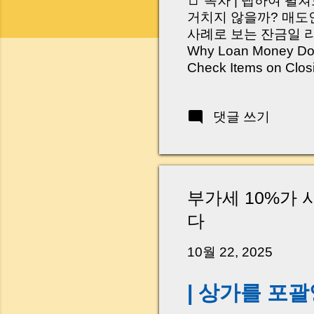
📑 목차 | 탭하여 펼
거치지 않을까? 매도인
사례로 보는 잔금일 리스크 
Why Loan Money Doesn
Check Items on Clo
이런 생각 해보신 적 
서 보면 전혀 그렇지 
댓글 쓰기
억 원이 한 번에 움직
다. 금요일 오후 3시
황이 있었습니다. 또 
“매도인이 대출 안 갚
니다. 그래서 오늘은 
부가세 10%가 
꼭 준비해야 하는지 
다
하시면, 잔금일이 더 
Introduction (Tap to 
10월 22, 2025
| 상가를 포