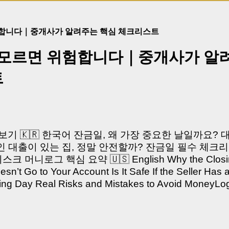
험합니다｜중개사가 알려주는 핵심 체크리스트
 모르면 위험합니다｜중개사가 알
트
쳐보기 🇰🇷 한국어 잔금일, 왜 가장 중요한 날일까요?
 대출이 있는 집, 정말 안전할까? 잔금일 필수 체크리
머니로그 핵심 요약 🇺🇸 English Why the Closing 
’t Go to Your Account Is It Safe If the Seller Has 
sing Day Real Risks and Mistakes to Avoid Money
있으신가요? “잔금일… 그냥 돈 보내고 끝나는 거 아닌
않습니다. 잔금일은 ‘서류 몇 장 처리하는 날’이 아니라,
이는 가장 긴장되는 순간 입니다. 실제로 제가 중개 