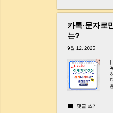
다. 금요일 오후 3시
황이 있었습니다. 또 
“매도인이 대출 안 갚
니다. 그래서 오늘은 
카톡·문자로만
꼭 준비해야 하는지 
하시면, 잔금일이 더 
는?
Introduction (Tap to 
9월 12, 2025
댓글 쓰기
신