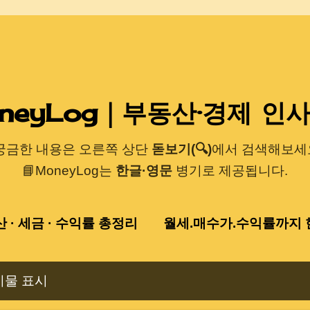
기본 콘텐츠로 건너뛰기
neyLog｜부동산·경제 인
 궁금한 내용은 오른쪽 상단
돋보기(🔍)
에서 검색해보세요
📘MoneyLog는
한글·영문
병기로 제공됩니다.
산 · 세금 · 수익률 총정리
월세.매수가.수익률까지 한
시물 표시