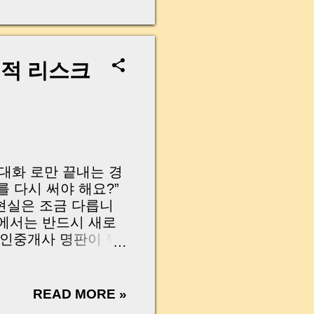
무산될 뻔한 아찔한 상
장으로 안 들어오죠?”
를 몰라서 생기는 걱정입
나는지, 그리고 무엇을
법적 리스크
 하나만 제대로 이해
이 될 수 있습니다. |
y…...
톡 대화 로만 끝내는 경
 다시 써야 해요?”
현실은 조금 다릅니
사에서는 반드시 새로
공인중개사 명판이 찍
도 있고, 추후 보증
 이번 글에서는 문자
 안전하게 계약을 갱
READ MORE »
ck to expand)