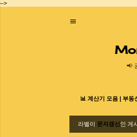
-->
Mo
📢
📊 계산기 모음 | 부동
라벨이
문자갱신
인 게
글