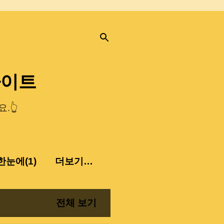
사이트
.👆
눈에(1)
더보기…
전체 보기