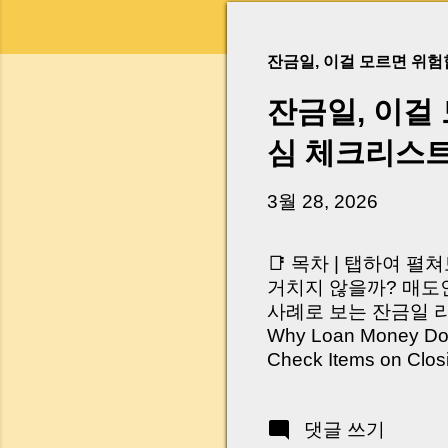
잔금일, 이걸 모르면 위
잔금일, 이걸
심 체크리스
3월 28, 2026
📑 목차 | 탭하여 펼
거치지 않을까? 매도인
사례로 보는 잔금일 리스크 
Why Loan Money Doesn
Check Items on Clo
이런 생각 해보신 적 
서 보면 전혀 그렇지 
댓글 쓰기
억 원이 한 번에 움직