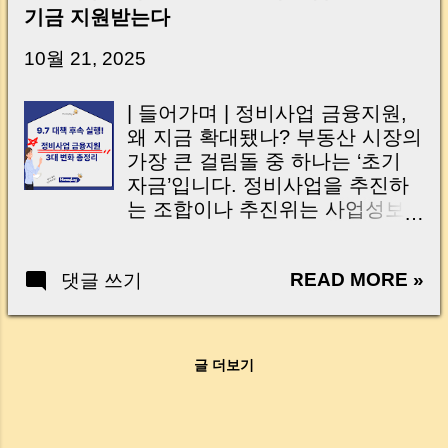
신가요? “잔금일… 그냥 돈 보내고 끝나는 거 아
기금 지원받는다
닌가요?” 하지만 현장에서 보면 전혀 그렇지 않
습니다. 잔금일은 ‘서류 몇 장 처리하는 날’이 아
10월 21, 2025
니라, 수천만 원, 많게는 수억 원이 한 번에 움직
이는 가장 긴장되는 순간 입니다. 실제로 제가
| 들어가며 | 정비사업 금융지원,
중개 현장에서 겪었던 일입니다. 금요일 오후 3
왜 지금 확대됐나? 부동산 시장의
시, 이체 한도에 막혀 송금이 멈췄고 그 자리에
가장 큰 걸림돌 중 하나는 ‘초기
서 계약이 무산될 뻔한 아찔한 상황이 있었습니
자금’입니다. 정비사업을 추진하
다. 또 어떤 분은 이렇게 말씀하십니다. “내 대출
는 조합이나 추진위는 사업성보
인데 왜 내 통장으로 안 들어오죠?” “매도인이 대
다 먼저, 자금 압박이라는 현실적
출 안 갚고 도망가면 어떡하죠?” 이 모든 불안,
인 벽에 부딪히곤 하죠. 정부는 이
사실은 ‘구조’를 몰라서 생기는 걱정입니다. 그래
READ MORE »
댓글 쓰기
런 현장의 목소리에 응답했습니
서 오늘은 잔금일에 실제로 돈이 어떻게 움직이
다. “9.7 주택공급 확대방안”의 후
는지, 왜 사고가 나는지, 그리고 무엇을 꼭 준비
속조치 로, 주택도시기금의 융자
해야 하는지 중개 실무 기준으로 아주 쉽게 풀어
한도와 금리를 대폭 조정 하며 정
드리겠습니다. 이 글 하나만 제대로 이해하시면,
글 더보기
비사업의 숨통을 틔우는 지원책
잔금일이 더 이상 두려운 날이 아니라 “내 집을
을 내놓았어요. 초기자금 대출부
완성하는 마지막 퍼즐” 이 될 수 있습니다. |
터 이주자 전세자금, 그리고 가로
Introduction (Tap to expand) Have you ever