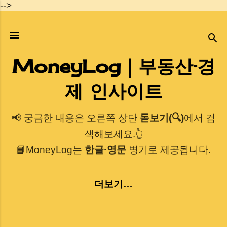
-->
기본 콘텐츠로 건너뛰기
MoneyLog｜부동산·경
제 인사이트
📢 궁금한 내용은 오른쪽 상단
돋보기(🔍)
에서 검
색해보세요.👆
📘MoneyLog는
한글·영문
병기로 제공됩니다.
더보기…