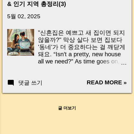
& 인기 지역 총정리(3)
닌가요?” 하지만 현장에서 보면 전혀 그렇지 않
습니다. 잔금일은 ‘서류 몇 장 처리하는 날’이 아
5월 02, 2025
니라, 수천만 원, 많게는 수억 원이 한 번에 움직
이는 가장 긴장되는 순간 입니다. 실제로 제가
"신혼집은 예쁘고 새 집이면 되지
중개 현장에서 겪었던 일입니다. 금요일 오후 3
않을까?" 막상 살다 보면 집보다
시, 이체 한도에 막혀 송금이 멈췄고 그 자리에
'동네'가 더 중요하다는 걸 깨닫게
서 계약이 무산될 뻔한 아찔한 상황이 있었습니
돼요. “Isn’t a pretty, new house
다. 또 어떤 분은 이렇게 말씀하십니다. “내 대출
all we need?” As time goes on,
인데 왜 내 통장으로 안 들어오죠?” “매도인이 대
you realize—where you live can
출 안 갚고 도망가면 어떡하죠?” 이 모든 불안,
matter more than the house
사실은 ‘구조’를 몰라서 생기는 걱정입니다. 그래
READ MORE »
댓글 쓰기
itself. 출퇴근 시간, 편의시설, 학
서 오늘은 잔금일에 실제로 돈이 어떻게 움직이
군, 미래 가치… 신혼부부의 라이
는지, 왜 사고가 나는지, 그리고 무엇을 꼭 준비
프스타일에 맞는 지역 선택 이야
해야 하는지 중개 실무 기준으로 아주 쉽게 풀어
말로 현명한 첫 집의 시작점이에
드리겠습니다. 이 글 하나만 제대로 이해하시면,
글 더보기
요. Commute, convenience,
잔금일이 더 이상 두려운 날이 아니라 “내 집을
schools, future value... Choosing
완성하는 마지막 퍼즐” 이 될 수 있습니다. |
the right neighborhood is the
Introduction (Tap to expand) Have you ever
smartest first step in your new