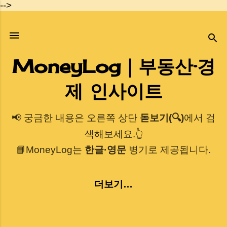
-->
기본 콘텐츠로 건너뛰기
MoneyLog｜부동산·경
제 인사이트
📢 궁금한 내용은 오른쪽 상단
돋보기(🔍)
에서 검
색해보세요.👆
📘MoneyLog는
한글·영문
병기로 제공됩니다.
더보기…