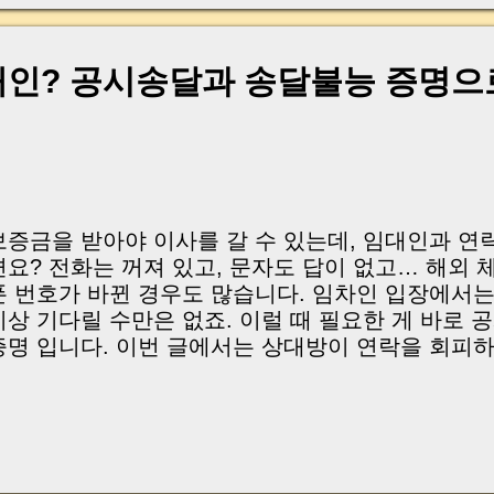
으로는 조금 조심하셨으면 좋겠다는 생각이 들었던
건은 좋아 보이지만, 권리관계는 꼭 한 번 더 체크
정도로 조심스럽게 말씀드렸지만 타 부동산을 통해 그
인? 공시송달과 송달불능 증명으
몇 달 뒤, 그 임차인분께 다시 연락이 왔습니다. “
면 어떻게 되는 건가요?” 다시 등기부를 확인해보니
 들어와 있었고, 전체 채무도 더 늘어난 상태였습니
 확정된 상황은 아니었지만, 만약 매각 금액이 낮
돌려받지...
보증금을 받아야 이사를 갈 수 있는데, 임대인과 연
면요? 전화는 꺼져 있고, 문자도 답이 없고… 해외 
폰 번호가 바뀐 경우도 많습니다. 임차인 입장에서는
이상 기다릴 수만은 없죠. 이럴 때 필요한 게 바로 
증명 입니다. 이번 글에서는 상대방이 연락을 회피하거
임차인이 법적으로 정당한 통보를 했음을 입증하는 
해드릴게요. What if you can’t reach your landlord wh
our deposit back? No response to calls or texts—
iving abroad or their phone number has changed. T
or the tenant, and waiting indefinitely is not an opti