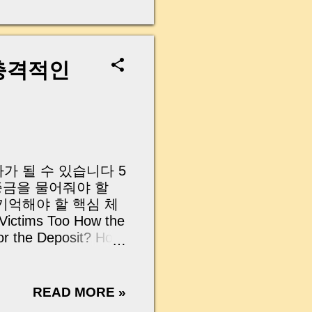
무산될 뻔한 아찔한 상
장으로 안 들어오죠?”
를 몰라서 생기는 걱정입
나는지, 그리고 무엇을
충격적인
 하나만 제대로 이해
이 될 수 있습니다. |
y…...
가 될 수 있습니다 5
증금을 물어줘야 할
기억해야 할 핵심 체
ictims Too How the
or the Deposit? How
ys to Remember 전세
올립니다. 하지만 최
한을 악용해 수억 원
READ MORE »
하고 있습니다. 임대