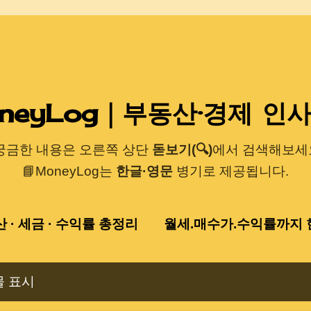
기본 콘텐츠로 건너뛰기
neyLog｜부동산·경제 인
 궁금한 내용은 오른쪽 상단
돋보기(🔍)
에서 검색해보세요
📘MoneyLog는
한글·영문
병기로 제공됩니다.
산 · 세금 · 수익률 총정리
월세.매수가.수익률까지 한
물 표시