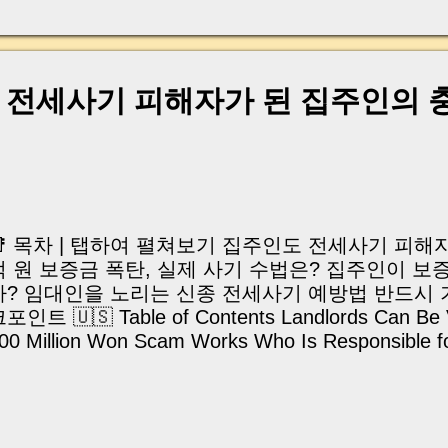
, 이체 한도에 막혀 송금이 멈췄고 그 자리에서 계약이 
어떤 분은 이렇게 말씀하십니다. “내 대출인데 왜 내 통
고 도망가면 어떡하죠?” 이 모든 불안, 사실은 ‘구조’
잔금일에 실제로 돈이 어떻게 움직이는지, 왜 사고가 
｜전세사기 피해자가 된 집주인의 
중개 실무 기준으로 아주 쉽게 풀어드리겠습니다. 이 글
이상 두려운 날이 아니라 “내 집을 완성하는 마지막 퍼즐” 
expand) Have you ever thought like this? “Closing da
📑 목차 | 탭하여 펼쳐보기 집주인도 전세사기 피해자
억 원 보증금 폭탄, 실제 사기 수법은? 집주인이 보
까? 임대인을 노리는 신종 전세사기 예방법 반드시 
포인트 🇺🇸 Table of Contents Landlords Can Be V
00 Million Won Scam Works Who Is Responsible f
andlords Can Protect Themselves Key Takeawa
사기라고 하면 보통 세입자가 피해를 보는 사건을 떠
근에는 집주인(임대인)의 명의를 도용하거나 관리 권
의 전세보증금을 가로채는 신종 사기가 잇따라 발생