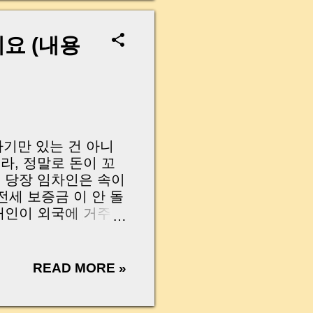
l come into play. In
ou tried to give
r deliberately
요 (내용
송달(公示送達)이란, 상대
수령을 회피할 경우 법
어진 것으로 간주 하
소에 게시하고 보았다
. 내용증명을 보냈지
사기만 있는 건 아니
라, 정말로 돈이 꼬
 당장 임차인은 속이
전세 보증금 이 안 돌
대인이 외국에 거주
않는 경우도 현장에서
 취할 수 있는 법적
달불능증명 같은 수단을
READ MORE »
ar about rental
s bad intentions.