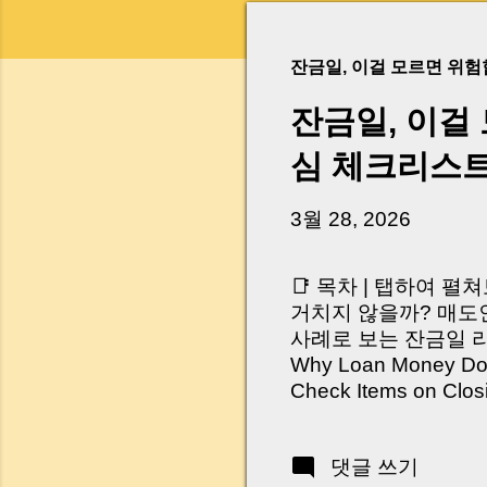
잔금일, 이걸 모르면 위
잔금일, 이걸
심 체크리스
3월 28, 2026
📑 목차 | 탭하여 펼
거치지 않을까? 매도인
사례로 보는 잔금일 리스크 
Why Loan Money Doesn
Check Items on Clo
이런 생각 해보신 적 
서 보면 전혀 그렇지 
댓글 쓰기
억 원이 한 번에 움직