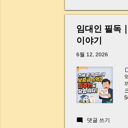
다. 금요일 오후 3시
황이 있었습니다. 또 
“매도인이 대출 안 갚
니다. 그래서 오늘은 
임대인 필독
꼭 준비해야 하는지 
하시면, 잔금일이 더 
이야기
Introduction (Tap to 
6월 12, 2026
크
5
L
댓글 쓰기