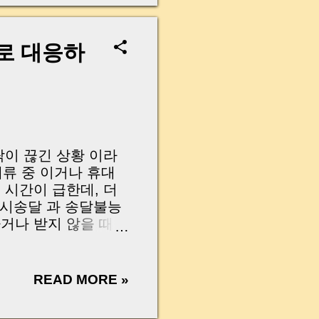
 집이었습니다. 그래
해보시는 게 좋겠습니
 집을 계약하셨어요.
로 대응하
혹시 집이 경매로 넘어
 그 사이 추가 담보
다. 아직 최종적으로
게 형성된다면 보증금
락이 끊긴 상황 이라
체류 중 이거나 휴대
 시간이 급한데, 더
공시송달 과 송달불능
나 받지 않을 때 ,
방법 들을 하나씩 소
en it’s time to get
sometimes they’re
READ MORE »
ime is running out
on. This is when