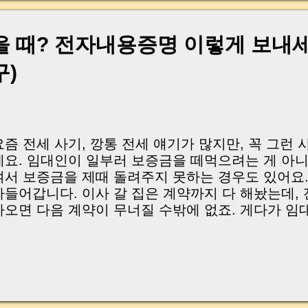
ublic notice delivery and proof of undeliverable mai
his post, we’ll walk you through how to prove that y
roper notice when the other party is unresponsive o
을 때? 전자내용증명 이렇게 보내세
voiding communication. | 공시송달이란? 공시
구)
방의 주소나 연락처를 알 수 없거나 , 고의로 서류 
원이 게시판에 일정 기간 공고함으로써 송달이 이루
는 제도입니다. 쉽게 말해, "연락이 안 되니 공공장
치자"는 제도이며, 주로 소송 절차 에서 사용됩니다
만 반송되었거나, 주소 불명 등의 사유로 송...
요즘 전세 사기, 깡통 전세 얘기가 많지만, 꼭 그런 
에요. 임대인이 일부러 보증금을 떼먹으려는 게 아니
여서 보증금을 제때 돌려주지 못하는 경우도 있어요.
타들어갑니다. 이사 갈 집은 계약까지 다 해놨는데, 
아오면 다음 계약이 무너질 수밖에 없죠. 게다가 임
중이라거나, 연락처가 바뀌어서 아예 연락이 닿지 
는 자주 발생합니다. 오늘은 이런 상황에서 임차인이
대응 방법, 그 중에서도 내용증명 , 공시송달 , 송
나씩 차근차근 설명드릴게요. These days, we often he
cams or "Jeonse traps", but not every case involve