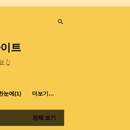
사이트
.👆
눈에(1)
더보기…
전체 보기