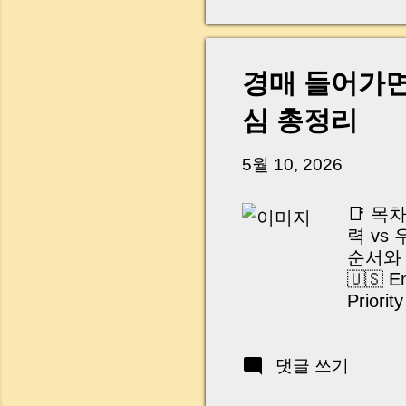
경매 들어가면
심 총정리
5월 10, 2026
📑 목
력 vs
순서와 
계
🇺🇸 En
Priorit
Tips f
입니다 
댓글 쓰기
음 집을
다만 