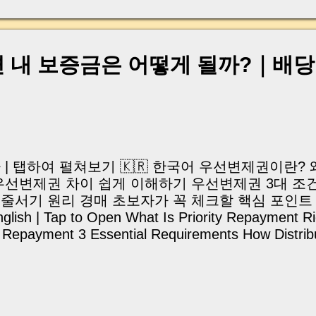
인이 직접 돈을 받은 적도 없는데 어느 날 갑자기 "
돌려달라" 는 요구를 받는 황당한 사례까지 등장하
월세를 주고 있던 세입자가 집주인 행세를 하며 전세
임대관리업체가 권한을 악용해 보증금을 빼돌리는 
 내 보증금은 어떻게 될까?｜배당
더 큰 문제는 상황에 따라 집주인 역시 법적 책임에
않을 수 있다는 점입니다. 평생 모아 마련한 집 한 
의 채무로 바뀌는 최악의 상황도 충분히 발생할 수 
서는 최근 늘어나고 있는 '집주인 타깃형 전세사기' 
쟁점, 그리고 소중한 자산을 지키기 위해 반드시 알
알기 쉽게 정리해 드리겠습니다. ✔ 이런 분들은 꼭 
차 | 탭하여 펼쳐보기 🇰🇷 한국어 우선변제권이란?
원룸·상가를 임대 중인 집주인 • 부모님 명의의 임
 우선변제권 차이 쉽게 이해하기 우선변제권 3대 조
는 자녀 • 임대관리업체에 관리를 맡기고 있는 임대인
줄서기 원리 경매 초보자가 꼭 체크할 핵심 포인트 
약을 앞두고 있는 예비 임대인 🇺🇸 English Su...
glish | Tap to Open What Is Priority Repayment Ri
y Repayment 3 Essential Requirements How Distribu
or Auction Beginners Frequently Asked Ques
🐝 최근 상담했던 한 임차인분의 이야기가 아직도 
 알아보실 때, 주변 시세보다 월세가 꽤 저렴한 물
등기부를 확인해보니 이미 선순위 근저당이 적지 않