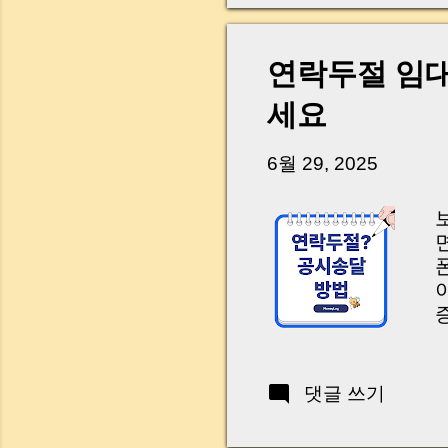
개인적
서 “조
다” 
연락두절 임대
그런데 
가게 되
세요
설정이
경매가
6월 29, 2025
일부를 
개
y
댓글 쓰기
l
f