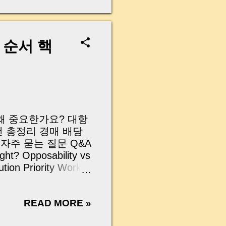
전세보증금 5억 원을
고 있습니다. 실제로
 계약을 체결하거나,
방식이 대표적입니다.
 순서 핵
서 완전히 자유롭지
채가 하루아침에 거액
있습니다. 이번 글에
의 실제 수법과 법적
아야 할 예방법까지
읽어보세요 • 아파트·
 왜 중요한가요? 대항
대주택을 관리하고 있
건 총정리 경매 배당
 • 전세 또는 월세
자주 묻는 질문 Q&A
ght? Opposability vs
tion Priority Works
tions 안녕하세요, 머니로그
기억에 남습니다. 처
READ MORE »
건이 하나 있었어요.
게 설정되어 있었고,