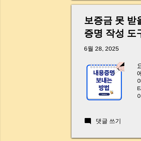
p
t
p
보증금 못 받
a
증명 작성 도
6월 28, 2025
댓글 쓰기
하
s