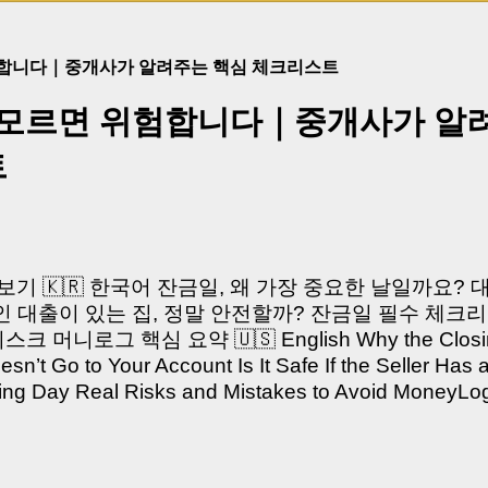
험합니다｜중개사가 알려주는 핵심 체크리스트
 모르면 위험합니다｜중개사가 알
트
쳐보기 🇰🇷 한국어 잔금일, 왜 가장 중요한 날일까요?
 대출이 있는 집, 정말 안전할까? 잔금일 필수 체크리
머니로그 핵심 요약 🇺🇸 English Why the Closing 
’t Go to Your Account Is It Safe If the Seller Has 
sing Day Real Risks and Mistakes to Avoid Money
있으신가요? “잔금일… 그냥 돈 보내고 끝나는 거 아닌
않습니다. 잔금일은 ‘서류 몇 장 처리하는 날’이 아니라,
이는 가장 긴장되는 순간 입니다. 실제로 제가 중개 