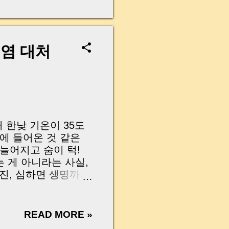
무산될 뻔한 아찔한 상
장으로 안 들어오죠?”
를 몰라서 생기는 걱정입
나는지, 그리고 무엇을
폭염 대처
 하나만 제대로 이해
이 될 수 있습니다. |
y…...
 한낮 기온이 35도
에 들어온 것 같은
늘어지고 숨이 턱!
는 게 아니라는 사실,
진, 심하면 생명까지
근로자에겐 치명적일
 안내한 정보를 토대
지 꼭 알아야 할 핵심
READ MORE »
강 지켜보세요! 🌿