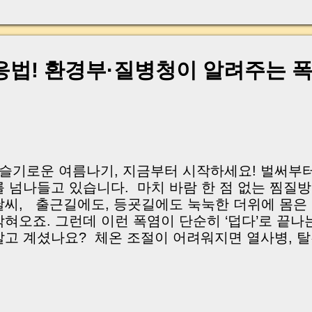
, 이체 한도에 막혀 송금이 멈췄고 그 자리에서 계약이 
어떤 분은 이렇게 말씀하십니다. “내 대출인데 왜 내 통
고 도망가면 어떡하죠?” 이 모든 불안, 사실은 ‘구조’
잔금일에 실제로 돈이 어떻게 움직이는지, 왜 사고가 
응법! 환경부·질병청이 알려주는 
중개 실무 기준으로 아주 쉽게 풀어드리겠습니다. 이 글
이상 두려운 날이 아니라 “내 집을 완성하는 마지막 퍼즐” 
expand) Have you ever thought like this? “Closing da
| 슬기로운 여름나기, 지금부터 시작하세요! 벌써부터
를 넘나들고 있습니다. 마치 바람 한 점 없는 찜질방
날씨, 출근길에도, 등굣길에도 눅눅한 더위에 몸은 
막혀오죠. 그런데 이런 폭염이 단순히 ‘덥다’로 끝나
알고 계셨나요? 체온 조절이 어려워지면 열사병, 탈
위협할 수 있습니다. 특히, 어린이, 노약자, 야외 
수 있답니다. 그래서 오늘은 환경부와 질병관리청이
로 폭염 경보 기준부터, 슬기로운 일상 속 실천법 까
수칙만 뽑아 정리해드릴게요. 이번 여름, 지혜롭게 건