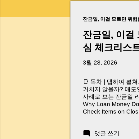
잔금일, 이걸 모르면 위
잔금일, 이걸
심 체크리스
3월 28, 2026
📑 목차 | 탭하여 펼
거치지 않을까? 매도인
사례로 보는 잔금일 리스크 
Why Loan Money Doesn
Check Items on Clo
이런 생각 해보신 적 
서 보면 전혀 그렇지 
댓글 쓰기
억 원이 한 번에 움직