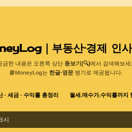
기본 콘텐츠로 건너뛰기
neyLog｜부동산·경제 인
 궁금한 내용은 오른쪽 상단
돋보기(🔍)
에서 검색해보세요
📘MoneyLog는
한글·영문
병기로 제공됩니다.
산 · 세금 · 수익률 총정리
월세.매수가.수익률까지 한
표시