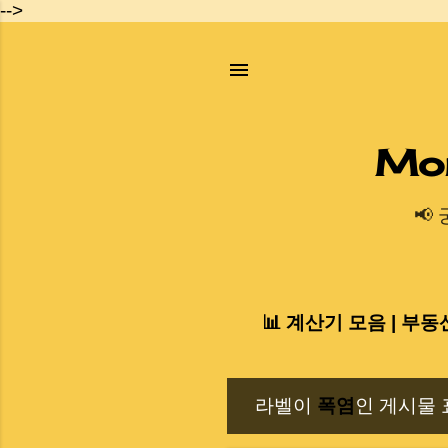
-->
Mo
📢
📊 계산기 모음 | 부동
라벨이
폭염
인 게시물 
글