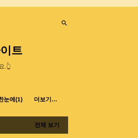
사이트
.👆
눈에(1)
더보기…
전체 보기