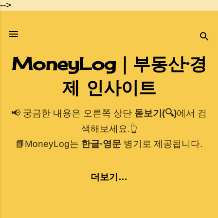
-->
기본 콘텐츠로 건너뛰기
MoneyLog｜부동산·경
제 인사이트
📢 궁금한 내용은 오른쪽 상단
돋보기(🔍)
에서 검
색해보세요.👆
📘MoneyLog는
한글·영문
병기로 제공됩니다.
더보기…