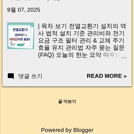
닌가요?” 하지만 현장에서 보면 전혀 그렇지 않
습니다. 잔금일은 ‘서류 몇 장 처리하는 날’이 아
9월 07, 2025
니라, 수천만 원, 많게는 수억 원이 한 번에 움직
이는 가장 긴장되는 순간 입니다. 실제로 제가
| 목차 보기 전열교환기 설치의 역
중개 현장에서 겪었던 일입니다. 금요일 오후 3
사 법적 설치 기준 관리비와 전기
시, 이체 한도에 막혀 송금이 멈췄고 그 자리에
요금 구조 필터 관리 & 교체 주기
서 계약이 무산될 뻔한 아찔한 상황이 있었습니
효율 유지 관리법 자주 묻는 질문
다. 또 어떤 분은 이렇게 말씀하십니다. “내 대출
(FAQ) 오늘의 한눈 요약 마무리
인데 왜 내 통장으로 안 들어오죠?” “매도인이 대
& 시리즈 연결 “우리 아파트에도
출 안 갚고 도망가면 어떡하죠?” 이 모든 불안,
전열교환기가 있었어?” 하고 놀라
사실은 ‘구조’를 몰라서 생기는 걱정입니다. 그래
READ MORE »
댓글 쓰기
는 분들이 의외로 많습니다. 실
서 오늘은 잔금일에 실제로 돈이 어떻게 움직이
제로는 2006년 건축법 개정 이후,
는지, 왜 사고가 나는지, 그리고 무엇을 꼭 준비
웬만한 신축 아파트에는 전열교
해야 하는지 중개 실무 기준으로 아주 쉽게 풀어
환기가 기본 설치되어 왔습니다.
드리겠습니다. 이 글 하나만 제대로 이해하시면,
글 더보기
하지만 많은 분들이 그 사실조차
잔금일이 더 이상 두려운 날이 아니라 “내 집을
모르거나, 관리 방법을 몰라서 전
완성하는 마지막 퍼즐” 이 될 수 있습니다. |
열교환기를 사실상 방치하고 계
Introduction (Tap to expand) Have you ever
시죠. 전열교환기는 단순 환기
thought like this? “Closing day…...
Powered by Blogger
장치가 아니라 법적으로 설치가