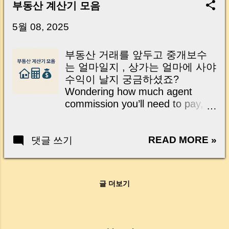
Key Takeaway 혹시 이런 생각 해보신 적 있으
부동산 계산기 모음
신가요? “잔금일… 그냥 돈 보내고 끝나는 거 아
닌가요?” 하지만 현장에서 보면 전혀 그렇지 않
5월 08, 2025
습니다. 잔금일은 ‘서류 몇 장 처리하는 날’이 아
니라, 수천만 원, 많게는 수억 원이 한 번에 움직
부동산 거래를 앞두고 중개보수
이는 가장 긴장되는 순간 입니다. 실제로 제가
는 얼마일지 , 상가는 얼마에 사야
중개 현장에서 겪었던 일입니다. 금요일 오후 3
수익이 날지 궁금하셨죠?
시, 이체 한도에 막혀 송금이 멈췄고 그 자리에
Wondering how much agent
서 계약이 무산될 뻔한 아찔한 상황이 있었습니
commission you’ll need to pay, or
다. 또 어떤 분은 이렇게 말씀하십니다. “내 대출
what price makes a commercial
인데 왜 내 통장으로 안 들어오죠?” “매도인이 대
property profitable? 이 포스트에
출 안 갚고 도망가면 어떡하죠?” 이 모든 불안,
READ MORE »
댓글 쓰기
서는 부동산 실무에 꼭 필요한 계
사실은 ‘구조’를 몰라서 생기는 걱정입니다. 그래
산기 들을 한자리에 모았습니다.
서 오늘은 잔금일에 실제로 돈이 어떻게 움직이
복잡한 계산 없이 누구나 쉽고 빠
는지, 왜 사고가 나는지, 그리고 무엇을 꼭 준비
르게 활용하실 수 있어요! This
해야 하는지 중개 실무 기준으로 아주 쉽게 풀어
글 더보기
post brings together essential
드리겠습니다. 이 글 하나만 제대로 이해하시면,
calculators for real estate deals.
잔금일이 더 이상 두려운 날이 아니라 “내 집을
No complicated formulas—just
완성하는 마지막 퍼즐” 이 될 수 있습니다. |
easy, instant results anyone can