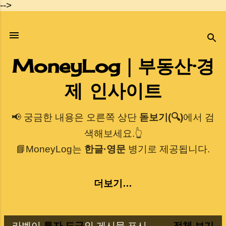
-->
기본 콘텐츠로 건너뛰기
MoneyLog｜부동산·경
제 인사이트
📢 궁금한 내용은 오른쪽 상단
돋보기(🔍)
에서 검
색해보세요.👆
📘MoneyLog는
한글·영문
병기로 제공됩니다.
더보기…
라벨이
투자 도구
인 게시물 표시
전체 보기