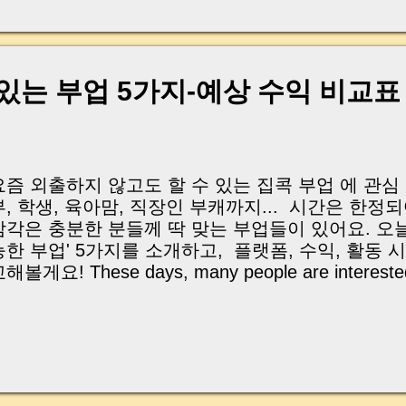
, 이체 한도에 막혀 송금이 멈췄고 그 자리에서 계약이 
어떤 분은 이렇게 말씀하십니다. “내 대출인데 왜 내 통
고 도망가면 어떡하죠?” 이 모든 불안, 사실은 ‘구조’
잔금일에 실제로 돈이 어떻게 움직이는지, 왜 사고가 
 있는 부업 5가지-예상 수익 비교표
중개 실무 기준으로 아주 쉽게 풀어드리겠습니다. 이 글
이상 두려운 날이 아니라 “내 집을 완성하는 마지막 퍼즐” 
expand) Have you ever thought like this? “Closing da
요즘 외출하지 않고도 할 수 있는 집콕 부업 에 관심
부, 학생, 육아맘, 직장인 부캐까지... 시간은 한정
감각은 충분한 분들께 딱 맞는 부업들이 있어요. 오늘
능한 부업' 5가지를 소개하고, 플랫폼, 수익, 활동
해볼게요! These days, many people are interested 
an do at home. Whether you're a homemaker, stu
r someone juggling multiple roles, there are perfect 
ime and skills. Let's explore five creative side hust
rom home—complete with platforms, income potent
orking hours! | 손글씨 디자인 (캘리그라피) *Handwri
Calligraphy)* 활용 플랫폼: 크몽 , 탈잉 , 블로그