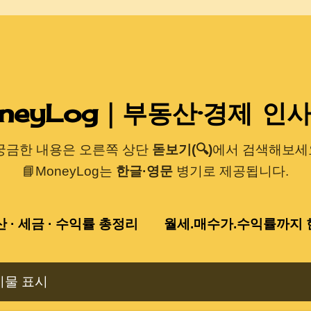
기본 콘텐츠로 건너뛰기
neyLog｜부동산·경제 인
 궁금한 내용은 오른쪽 상단
돋보기(🔍)
에서 검색해보세요
📘MoneyLog는
한글·영문
병기로 제공됩니다.
산 · 세금 · 수익률 총정리
월세.매수가.수익률까지 한
시물 표시