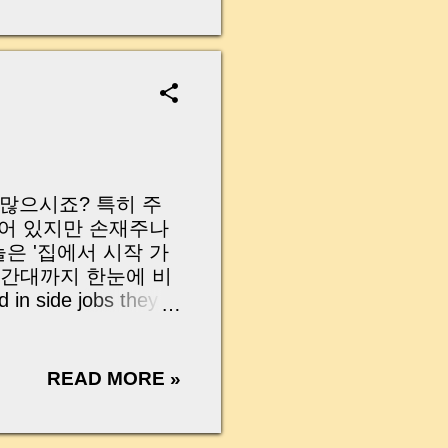
무산될 뻔한 아찔한 상
장으로 안 들어오죠?”
를 몰라서 생기는 걱정입
나는지, 그리고 무엇을
 하나만 제대로 이해
이 될 수 있습니다. |
y…...
 많으시죠? 특히 주
되어 있지만 손재주나
은 '집에서 시작 가
 시간대까지 한눈에 비
in side jobs they
dent, working mom,
options that fit your
les you can start
READ MORE »
ial, and best
ting Design
, 인스타그램 예상 수익: