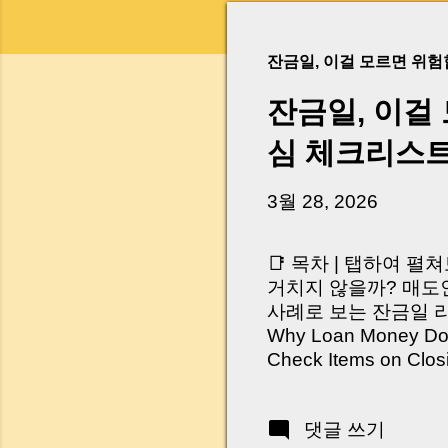
잔금일, 이걸 모르면 위
잔금일, 이걸
심 체크리스
3월 28, 2026
📑 목차 | 탭하여 펼
거치지 않을까? 매도인
사례로 보는 잔금일 리스크 
Why Loan Money Doesn
Check Items on Clo
이런 생각 해보신 적 
서 보면 전혀 그렇지 
댓글 쓰기
억 원이 한 번에 움직