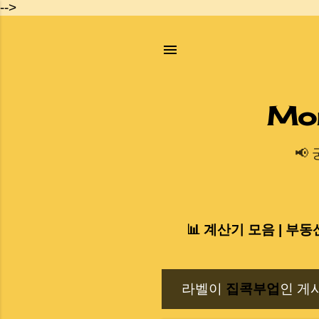
-->
Mo
📢
📊 계산기 모음 | 부동
라벨이
집콕부업
인 게
글