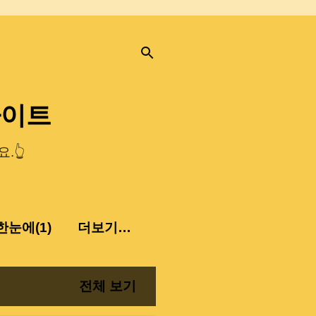
사이트
.👆
눈에(1)
더보기…
전체 보기