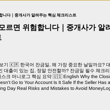
험합니다｜중개사가 알려주는 핵심 체크리스트
 모르면 위험합니다｜중개사가 알
트
쳐보기 🇰🇷 한국어 잔금일, 왜 가장 중요한 날일까요?
 대출이 있는 집, 정말 안전할까? 잔금일 필수 체크리
머니로그 핵심 요약 🇺🇸 English Why the Closing 
’t Go to Your Account Is It Safe If the Seller Has 
sing Day Real Risks and Mistakes to Avoid Money
있으신가요? “잔금일… 그냥 돈 보내고 끝나는 거 아닌
않습니다. 잔금일은 ‘서류 몇 장 처리하는 날’이 아니라,
이는 가장 긴장되는 순간 입니다. 실제로 제가 중개 