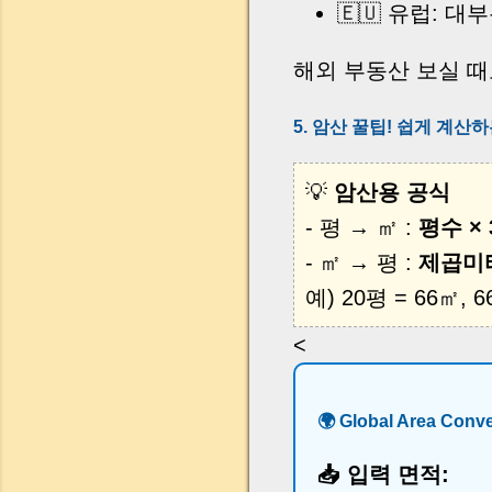
🇪🇺 유럽: 대
해외 부동산 보실 
5. 암산 꿀팁! 쉽게 계산하
💡
암산용 공식
- 평 → ㎡ :
평수 × 
- ㎡ → 평 :
제곱미터 
예) 20평 = 66㎡, 
<
🌍 Global Area Co
📥 입력 면적: