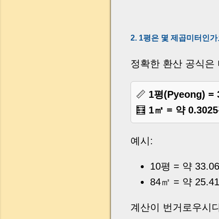
2. 1평은 몇 제곱미터인가
정확한 환산 공식은 
📏
1평(Pyeong) = 
🧮
1㎡ = 약 0.302
예시:
10평 = 약 33.0
84㎡ = 약 25
계산이 번거로우시