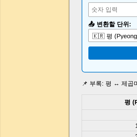
📤 변환할 단위:
📌 부록: 평 ↔ 제곱미터
평 (