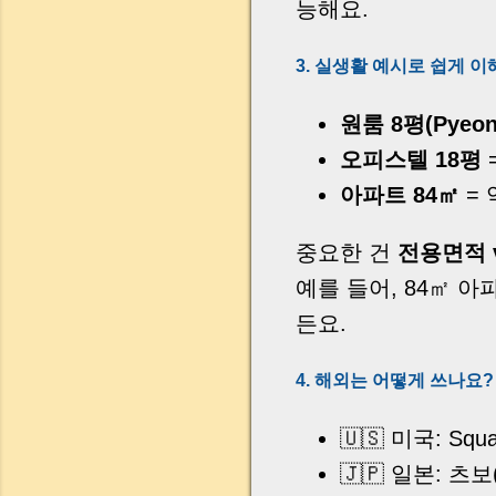
능해요.
3. 실생활 예시로 쉽게 
원룸 8평(Pyeon
오피스텔 18평
=
아파트 84㎡
= 
중요한 건
전용면적 
예를 들어, 84㎡ 
든요.
4. 해외는 어떻게 쓰나요
🇺🇸 미국: Squar
🇯🇵 일본: 츠보(