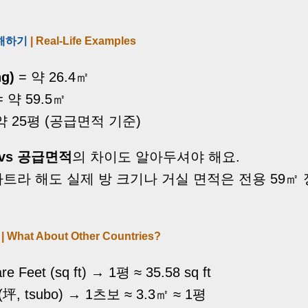
이해하기
| Real-Life Examples
g)
= 약 26.4㎡
 약 59.5㎡
약 25평 (공급면적 기준)
vs 공급면적
의 차이도 알아두셔야 해요.
아파트라 해도 실제 방 크기나 거실 면적은 전용 59㎡
?
| What About Other Countries?
e Feet (sq ft) → 1평 ≈ 35.58 sq ft
坪, tsubo) → 1츠보 ≈ 3.3㎡ ≈ 1평