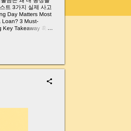
 대출금은 왜 내 통장을
스트 3가지 실제 사고
Day Matters Most
a Loan? 3 Must-
Log Key Takeaway 혹시
가요?” 하지만 현장에
 수천만 원, 많게는 수
현장에서 겪었던 일입니
무산될 뻔한 아찔한 상
장으로 안 들어오죠?”
를 몰라서 생기는 걱정입
나는지, 그리고 무엇을
 하나만 제대로 이해
이 될 수 있습니다. |
y…...