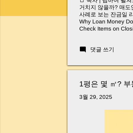
📑 목차 | 탭하여 펼
거치지 않을까? 매도인
사례로 보는 잔금일 리스크 
Why Loan Money Doesn
Check Items on Clo
이런 생각 해보신 적 
서 보면 전혀 그렇지 
댓글 쓰기
억 원이 한 번에 움직
다. 금요일 오후 3시
황이 있었습니다. 또 
“매도인이 대출 안 갚
니다. 그래서 오늘은 
1평은 몇 ㎡? 
꼭 준비해야 하는지 
하시면, 잔금일이 더 
3월 29, 2025
Introduction (Tap to 