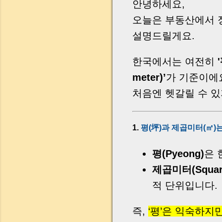
안녕하세요,
오늘은 부동산에서 
설명드릴게요.
한국에서는 여전히
'
meter)’
가 기준이에
처음엔 헷갈릴 수 있
1.
평(坪)과 제곱미터(㎡
평(Pyeong)
은 
제곱미터(Square
적 단위입니다.
즉,
‘평’은 익숙하지