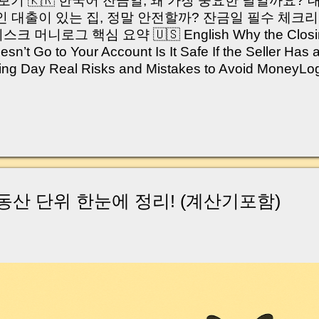
쳐보기 🇰🇷 한국어 잔금일, 왜 가장 중요한 날일까요?
 대출이 있는 집, 정말 안전할까? 잔금일 필수 체크리
머니로그 핵심 요약 🇺🇸 English Why the Closing 
’t Go to Your Account Is It Safe If the Seller Has 
sing Day Real Risks and Mistakes to Avoid Money
있으신가요? “잔금일… 그냥 돈 보내고 끝나는 거 아닌
않습니다. 잔금일은 ‘서류 몇 장 처리하는 날’이 아니라,
이는 가장 긴장되는 순간 입니다. 실제로 제가 중개 
, 이체 한도에 막혀 송금이 멈췄고 그 자리에서 계약이 
어떤 분은 이렇게 말씀하십니다. “내 대출인데 왜 내 통
고 도망가면 어떡하죠?” 이 모든 불안, 사실은 ‘구조’
잔금일에 실제로 돈이 어떻게 움직이는지, 왜 사고가 
부동산 단위 한눈에 정리! (계산기포함)
중개 실무 기준으로 아주 쉽게 풀어드리겠습니다. 이 글
이상 두려운 날이 아니라 “내 집을 완성하는 마지막 퍼즐” 
expand) Have you ever thought like this? “Closing da