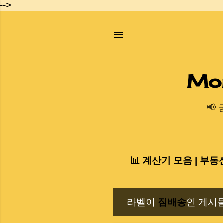
-->
Mo
📢
📊 계산기 모음 | 부동
라벨이
짐배송
인 게시
글