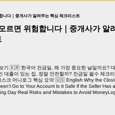
험합니다｜중개사가 알려주는 핵심 체크리스트
 모르면 위험합니다｜중개사가 알
트
쳐보기 🇰🇷 한국어 잔금일, 왜 가장 중요한 날일까요?
 대출이 있는 집, 정말 안전할까? 잔금일 필수 체크리
머니로그 핵심 요약 🇺🇸 English Why the Closing 
’t Go to Your Account Is It Safe If the Seller Has 
sing Day Real Risks and Mistakes to Avoid Money
있으신가요? “잔금일… 그냥 돈 보내고 끝나는 거 아닌
않습니다. 잔금일은 ‘서류 몇 장 처리하는 날’이 아니라,
이는 가장 긴장되는 순간 입니다. 실제로 제가 중개 