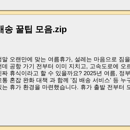
, 이체 한도에 막혀 송금이 멈췄고 그 자리에서 계약이 
어떤 분은 이렇게 말씀하십니다. “내 대출인데 왜 내 통
고 도망가면 어떡하죠?” 이 모든 불안, 사실은 ‘구조’
잔금일에 실제로 돈이 어떻게 움직이는지, 왜 사고가 
송 꿀팁 모음.zip
중개 실무 기준으로 아주 쉽게 풀어드리겠습니다. 이 글
이상 두려운 날이 아니라 “내 집을 완성하는 마지막 퍼즐” 
expand) Have you ever thought like this? “Closing da
정말 오랜만에 맞는 여름휴가, 설레는 마음으로 짐을
런데 공항 가기 전부터 이미 지치고, 고속도로에 
진짜 휴식이라고 할 수 있을까요? 2025년 여름, 정
교통 혼잡 완화 대책 과 함께 '짐 배송 서비스' 등 
있는 휴가 환경을 마련했습니다. 휴가 출발 전부터 
면 더 가볍고 더 안전하게 다녀올 수 있을까요? 오
획 시 꼭 알아야 할 교통 꿀팁과 서비스 들을 모두 정
차 바로가기 여름휴가 일정 및 교통수단 통계 주요 
로 개선 대책 버스·기차·항공 등 증편 현황 실시간 
배송 서비스로 여행 가볍게 교통약자도 안심! 승하차
의 서비스 AI·빅데이터 기반 안전관리 및 폭우 대응