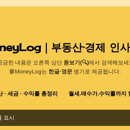
기본 콘텐츠로 건너뛰기
neyLog｜부동산·경제 인
 궁금한 내용은 오른쪽 상단
돋보기(🔍)
에서 검색해보세요
📘MoneyLog는
한글·영문
병기로 제공됩니다.
산 · 세금 · 수익률 총정리
월세.매수가.수익률까지 한
물 표시