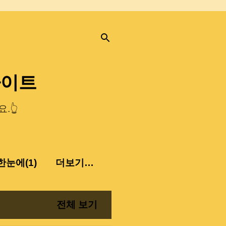
사이트
.👆
눈에(1)
더보기…
전체 보기