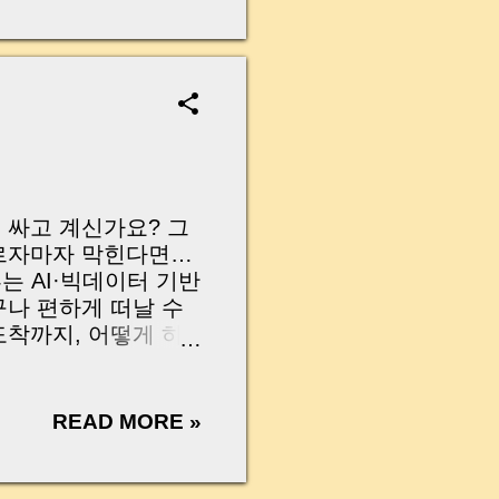
무산될 뻔한 아찔한 상
장으로 안 들어오죠?”
를 몰라서 생기는 걱정입
나는지, 그리고 무엇을
 하나만 제대로 이해
이 될 수 있습니다. |
y…...
 싸고 계신가요? 그
오르자마자 막힌다면…
부는 AI·빅데이터 기반
누구나 편하게 떠날 수
도착까지, 어떻게 하
늘 글에서 여름휴가 계
리해드릴게요. 📚 목
혼잡 시간·구간과 도
READ MORE »
교통정보 확인 방법 짐
 도우미 & 휴게소 편
 마무리: 안전하고 가