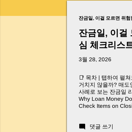
잔금일, 이걸 모르면 위
잔금일, 이걸
심 체크리스
3월 28, 2026
📑 목차 | 탭하여 펼
거치지 않을까? 매도인
사례로 보는 잔금일 리스크 
Why Loan Money Doesn
Check Items on Clo
이런 생각 해보신 적 
서 보면 전혀 그렇지 
댓글 쓰기
억 원이 한 번에 움직