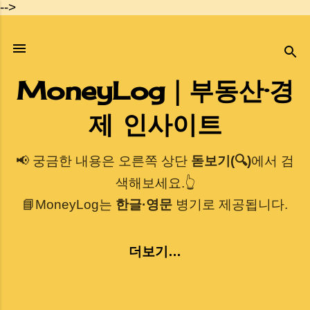
-->
기본 콘텐츠로 건너뛰기
MoneyLog｜부동산·경
제 인사이트
📢 궁금한 내용은 오른쪽 상단
돋보기(🔍)
에서 검
색해보세요.👆
📘MoneyLog는
한글·영문
병기로 제공됩니다.
더보기…