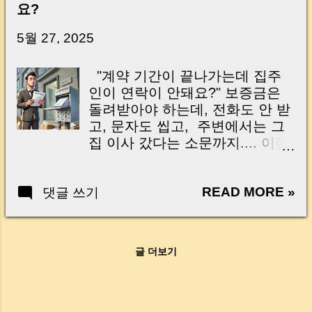
요?
닌가요?” 하지만 현장에서 보면 전혀 그렇지 않
습니다. 잔금일은 ‘서류 몇 장 처리하는 날’이 아
5월 27, 2025
니라, 수천만 원, 많게는 수억 원이 한 번에 움직
이는 가장 긴장되는 순간 입니다. 실제로 제가
"계약 기간이 끝나가는데 집주
중개 현장에서 겪었던 일입니다. 금요일 오후 3
인이 연락이 안돼요?" 보증금은
시, 이체 한도에 막혀 송금이 멈췄고 그 자리에
돌려받아야 하는데, 전화도 안 받
서 계약이 무산될 뻔한 아찔한 상황이 있었습니
고, 문자도 씹고, 주변에서는 그
다. 또 어떤 분은 이렇게 말씀하십니다. “내 대출
집 이사 갔다는 소문까지.... 이런
인데 왜 내 통장으로 안 들어오죠?” “매도인이 대
당황스러운일이 현실에서 종종
출 안 갚고 도망가면 어떡하죠?” 이 모든 불안,
벌어집니다. What to Do When
사실은 ‘구조’를 몰라서 생기는 걱정입니다. 그래
READ MORE »
댓글 쓰기
Your Landlord Disappears The
서 오늘은 잔금일에 실제로 돈이 어떻게 움직이
lease is about to end, but your
는지, 왜 사고가 나는지, 그리고 무엇을 꼭 준비
landlord has suddenly gone off
해야 하는지 중개 실무 기준으로 아주 쉽게 풀어
the grid. No calls, no texts, no
드리겠습니다. 이 글 하나만 제대로 이해하시면,
글 더보기
emails—nothing. You even heard
잔금일이 더 이상 두려운 날이 아니라 “내 집을
they might have moved away.
완성하는 마지막 퍼즐” 이 될 수 있습니다. |
Feeling lost? Don’t worry. Here’s
Introduction (Tap to expand) Have you ever
a practical, step-by-step guide to