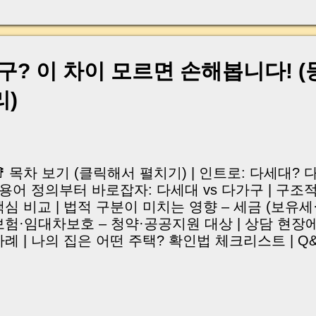
, 이체 한도에 막혀 송금이 멈췄고 그 자리에서 계약이 
어떤 분은 이렇게 말씀하십니다. “내 대출인데 왜 내 통
고 도망가면 어떡하죠?” 이 모든 불안, 사실은 ‘구조’
잔금일에 실제로 돈이 어떻게 움직이는지, 왜 사고가 
구? 이 차이 모르면 손해봅니다! (
중개 실무 기준으로 아주 쉽게 풀어드리겠습니다. 이 글
이상 두려운 날이 아니라 “내 집을 완성하는 마지막 퍼즐” 
리)
expand) Have you ever thought like this? “Closing da
📑 목차 보기 (클릭해서 펼치기) | 인트로: 다세대?
| 용어 정의부터 바로잡자: 다세대 vs 다가구 | 구조
핵심 비교 | 법적 구분이 미치는 영향 – 세금 (보유세
보험·임대차보호 – 청약·공공지원 대상 | 상담 현장
사례 | 나의 집은 어떤 주택? 확인법 체크리스트 | Q
정리 | 마무리: 전혀 다른 두 주택, 정확히 이해하자! 
가구? 진짜 다를까? "다세대랑 다가구, 뭐가 달라요
게 가장 자주 듣는 질문 중 하나입니다. 겉보기엔 
·월세로 들어가는 것도 똑같아 보여서 많은 분들이 