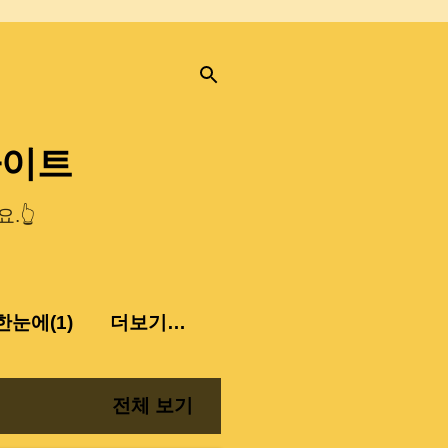
사이트
.👆
눈에(1)
더보기…
전체 보기