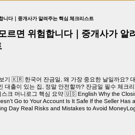
험합니다｜중개사가 알려주는 핵심 체크리스트
 모르면 위험합니다｜중개사가 알
트
쳐보기 🇰🇷 한국어 잔금일, 왜 가장 중요한 날일까요?
 대출이 있는 집, 정말 안전할까? 잔금일 필수 체크리
머니로그 핵심 요약 🇺🇸 English Why the Closing 
’t Go to Your Account Is It Safe If the Seller Has 
sing Day Real Risks and Mistakes to Avoid Money
있으신가요? “잔금일… 그냥 돈 보내고 끝나는 거 아닌
않습니다. 잔금일은 ‘서류 몇 장 처리하는 날’이 아니라,
이는 가장 긴장되는 순간 입니다. 실제로 제가 중개 