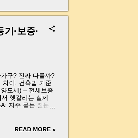
무산될 뻔한 아찔한 상
장으로 안 들어오죠?”
를 몰라서 생기는 걱정입
나는지, 그리고 무엇을
등기·보증·
 하나만 제대로 이해
이 될 수 있습니다. |
y…...
 다가구? 진짜 다를까?
적 차이: 건축법 기준
·양도세) – 전세보증
에서 헷갈리는 실제
&A: 자주 묻는 질문
| 인트로: 다세대? 다
?" 공인중개사인 저에
비슷하게 생겼고, 전세
READ MORE »
"그게 그거 아닌가