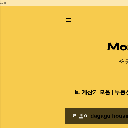
-->
Mo
📢
📊 계산기 모음 | 부동
라벨이
dagagu housi
글