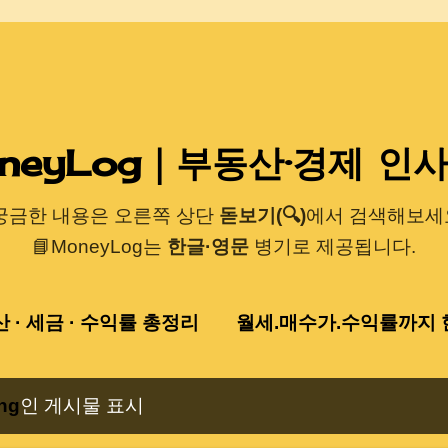
기본 콘텐츠로 건너뛰기
neyLog｜부동산·경제 인
 궁금한 내용은 오른쪽 상단
돋보기(🔍)
에서 검색해보세요
📘MoneyLog는
한글·영문
병기로 제공됩니다.
산 · 세금 · 수익률 총정리
월세.매수가.수익률까지 한
ng
인 게시물 표시