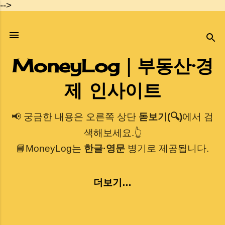
-->
기본 콘텐츠로 건너뛰기
MoneyLog｜부동산·경
제 인사이트
📢 궁금한 내용은 오른쪽 상단
돋보기(🔍)
에서 검
색해보세요.👆
📘MoneyLog는
한글·영문
병기로 제공됩니다.
더보기…