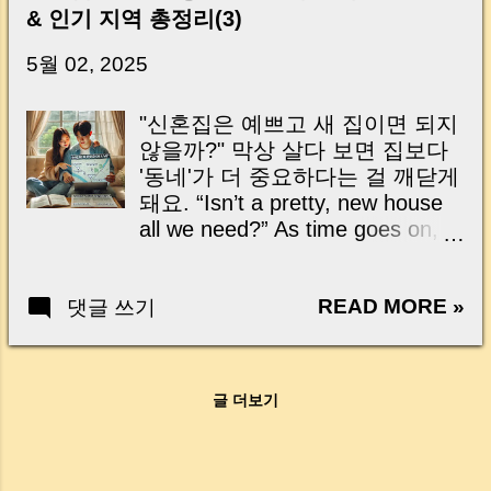
신가요? “잔금일… 그냥 돈 보내고 끝나는 거 아
& 인기 지역 총정리(3)
닌가요?” 하지만 현장에서 보면 전혀 그렇지 않
습니다. 잔금일은 ‘서류 몇 장 처리하는 날’이 아
5월 02, 2025
니라, 수천만 원, 많게는 수억 원이 한 번에 움직
이는 가장 긴장되는 순간 입니다. 실제로 제가
"신혼집은 예쁘고 새 집이면 되지
중개 현장에서 겪었던 일입니다. 금요일 오후 3
않을까?" 막상 살다 보면 집보다
시, 이체 한도에 막혀 송금이 멈췄고 그 자리에
'동네'가 더 중요하다는 걸 깨닫게
서 계약이 무산될 뻔한 아찔한 상황이 있었습니
돼요. “Isn’t a pretty, new house
다. 또 어떤 분은 이렇게 말씀하십니다. “내 대출
all we need?” As time goes on,
인데 왜 내 통장으로 안 들어오죠?” “매도인이 대
you realize—where you live can
출 안 갚고 도망가면 어떡하죠?” 이 모든 불안,
matter more than the house
사실은 ‘구조’를 몰라서 생기는 걱정입니다. 그래
READ MORE »
댓글 쓰기
itself. 출퇴근 시간, 편의시설, 학
서 오늘은 잔금일에 실제로 돈이 어떻게 움직이
군, 미래 가치… 신혼부부의 라이
는지, 왜 사고가 나는지, 그리고 무엇을 꼭 준비
프스타일에 맞는 지역 선택 이야
해야 하는지 중개 실무 기준으로 아주 쉽게 풀어
말로 현명한 첫 집의 시작점이에
드리겠습니다. 이 글 하나만 제대로 이해하시면,
글 더보기
요. Commute, convenience,
잔금일이 더 이상 두려운 날이 아니라 “내 집을
schools, future value... Choosing
완성하는 마지막 퍼즐” 이 될 수 있습니다. |
the right neighborhood is the
Introduction (Tap to expand) Have you ever