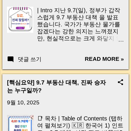
Roadmap Housing Supply
thought like this? “Closing day…...
Monitoring TF & Follow-up
| Intro 지난 9.7(일), 정부가 갑작
System Market Outlook and
스럽게 9.7 부동산 대책 을 발표
Expected Policy Impact Key
했습니다. 국가가 부동산 물가를
Takeaways & MoneyLog Insights
잡겠다는 강한 의지는 느껴졌지
| 대책 개요 및 추진 배경 10.15
만, 현실적으로는 크게 와닿지 않
주택시장 안정화 대책 의 두 번째
는 부분들이 많아 아쉬움이 남습
축은 “공급 속도 가속화”와 “세제
니다. 특히 거래가 얼어붙은 현장
합리화” 입니다. 정부는 지난 9.7
READ MORE »
댓글 쓰기
에서는 이번 대책이 체감 효과 로
대책에서 제시한 ‘공급 중심 안정
이어질 수 있을까 하는 의문이 큽
화 전략’ 을 더욱 강화하여, 실수
니다. 정책은 발표됐지만, 시장과
요자가 체감할 수 있는 수준의 공
의 괴리 속에서 실수요자와 투자
[핵심요약] 9.7 부동산 대책, 진짜 승자
급 확대와 세부담 완화를 병행 추
자들은 여전히 갈 길을 찾지 못하
는 누구일까?
진하기로 했습니다. 이번 후속 대
고 있는 상황 이지요. 오늘 글에서
책은 단기적인 거래 안정뿐 아니
는 이번 대책의 핵심 내용과 단기
9월 10, 2025
라 중장기 주택공급 체계의 신뢰
적 반응, 그리고 현장에서 느껴지
회복 을 목표로 합니다. 특히, 수
는 리스크와 기회 포인트를 함께
📑 목차 | Table of Contents (탭하
도권 핵심지 공급 가속화와 합리
짚어보겠습니다. | Introduction
여 펼쳐보기) 🇰🇷 한국어 1) 인트
적인 세제 개편을 통해 “투기 억
(English) Last Sunday, the