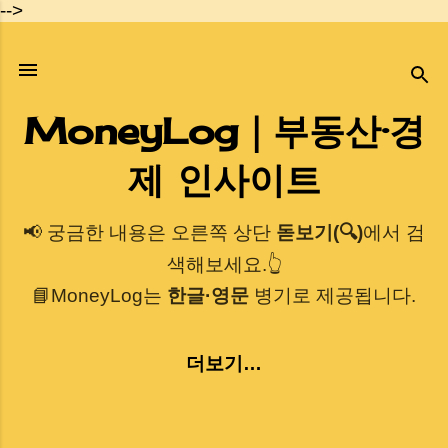
-->
기본 콘텐츠로 건너뛰기
MoneyLog｜부동산·경
제 인사이트
📢 궁금한 내용은 오른쪽 상단
돋보기(🔍)
에서 검
색해보세요.👆
📘MoneyLog는
한글·영문
병기로 제공됩니다.
더보기…