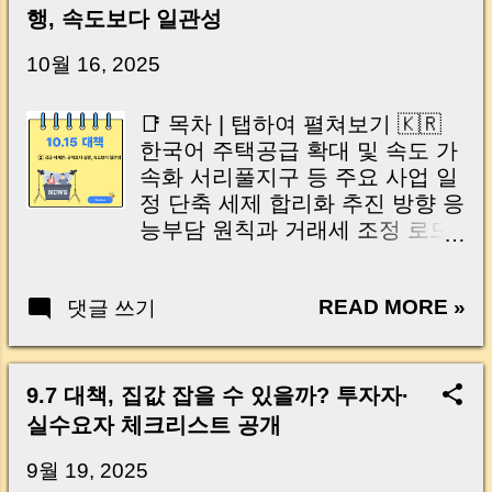
신가요? “잔금일… 그냥 돈 보내고 끝나는 거 아
행, 속도보다 일관성
닌가요?” 하지만 현장에서 보면 전혀 그렇지 않
습니다. 잔금일은 ‘서류 몇 장 처리하는 날’이 아
10월 16, 2025
니라, 수천만 원, 많게는 수억 원이 한 번에 움직
이는 가장 긴장되는 순간 입니다. 실제로 제가
📑 목차 | 탭하여 펼쳐보기 🇰🇷
중개 현장에서 겪었던 일입니다. 금요일 오후 3
한국어 주택공급 확대 및 속도 가
시, 이체 한도에 막혀 송금이 멈췄고 그 자리에
속화 서리풀지구 등 주요 사업 일
서 계약이 무산될 뻔한 아찔한 상황이 있었습니
정 단축 세제 합리화 추진 방향 응
다. 또 어떤 분은 이렇게 말씀하십니다. “내 대출
능부담 원칙과 거래세 조정 로드
인데 왜 내 통장으로 안 들어오죠?” “매도인이 대
맵 주택공급 점검 TF 및 이행 모
출 안 갚고 도망가면 어떡하죠?” 이 모든 불안,
니터링 시장 전망 및 정책 효과 분
사실은 ‘구조’를 몰라서 생기는 걱정입니다. 그래
READ MORE »
댓글 쓰기
석 핵심 요약 및 머니로그 정리
서 오늘은 잔금일에 실제로 돈이 어떻게 움직이
🇺🇸 English Acceleration of
는지, 왜 사고가 나는지, 그리고 무엇을 꼭 준비
Housing Supply Key Project
해야 하는지 중개 실무 기준으로 아주 쉽게 풀어
Timeline Adjustments (Seoripul
9.7 대책, 집값 잡을 수 있을까? 투자자·
드리겠습니다. 이 글 하나만 제대로 이해하시면,
District, etc.) Direction of Real
실수요자 체크리스트 공개
잔금일이 더 이상 두려운 날이 아니라 “내 집을
Estate Tax Reforms Fair-Tax
완성하는 마지막 퍼즐” 이 될 수 있습니다. |
Principles and Transaction Tax
9월 19, 2025
Introduction (Tap to expand) Have you ever