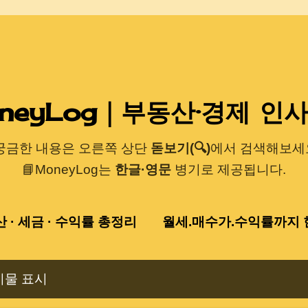
기본 콘텐츠로 건너뛰기
neyLog｜부동산·경제 인
 궁금한 내용은 오른쪽 상단
돋보기(🔍)
에서 검색해보세요
📘MoneyLog는
한글·영문
병기로 제공됩니다.
산 · 세금 · 수익률 총정리
월세.매수가.수익률까지 한
시물 표시