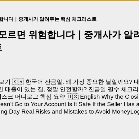
험합니다｜중개사가 알려주는 핵심 체크리스트
 모르면 위험합니다｜중개사가 알
트
쳐보기 🇰🇷 한국어 잔금일, 왜 가장 중요한 날일까요?
 대출이 있는 집, 정말 안전할까? 잔금일 필수 체크리
머니로그 핵심 요약 🇺🇸 English Why the Closing 
’t Go to Your Account Is It Safe If the Seller Has 
sing Day Real Risks and Mistakes to Avoid Money
있으신가요? “잔금일… 그냥 돈 보내고 끝나는 거 아닌
않습니다. 잔금일은 ‘서류 몇 장 처리하는 날’이 아니라,
이는 가장 긴장되는 순간 입니다. 실제로 제가 중개 