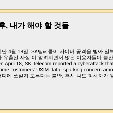
, 이체 한도에 막혀 송금이 멈췄고 그 자리에서 계약이 
어떤 분은 이렇게 말씀하십니다. “내 대출인데 왜 내 통
고 도망가면 어떡하죠?” 이 모든 불안, 사실은 ‘구조’
잔금일에 실제로 돈이 어떻게 움직이는지, 왜 사고가 
 후, 내가 해야 할 것들
중개 실무 기준으로 아주 쉽게 풀어드리겠습니다. 이 글
이상 두려운 날이 아니라 “내 집을 완성하는 마지막 퍼즐” 
expand) Have you ever thought like this? “Closing da
지난 4월 18일, SK텔레콤이 사이버 공격을 받아 일부
가 유출된 사실 이 알려지면서 많은 이용자들이 불안
n April 18, SK Telecom reported a cyberattack th
ome customers’ USIM data, sparking concern 
어디에 쓰일지 모른다는 불안, 혹시 나도 피해자가 
한 비용보다 더 무겁게 다가오죠. Worrying about whe
ight end up — or if you could be the next victim —
rgent than saving a few thousand won. 그
꼭 알아야 할 보안 대책과 지원 정책을 정리해봤어요.
정보’ 를 지키기 위한 실질적인 방법을 알려드릴게요. That
reaking down SKT’s response and support option