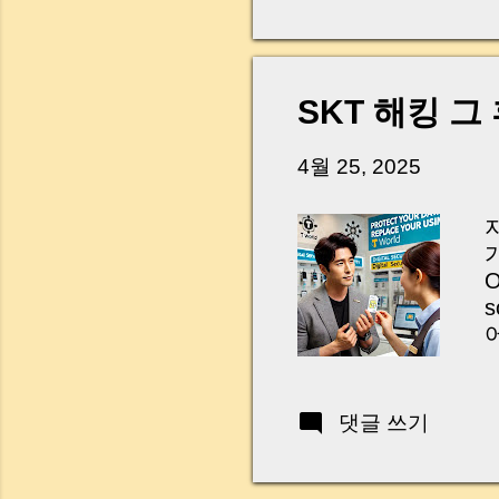
다. 금요일 오후 3시
황이 있었습니다. 또 
“매도인이 대출 안 갚
니다. 그래서 오늘은 
SKT 해킹 그
꼭 준비해야 하는지 
하시면, 잔금일이 더 
4월 25, 2025
Introduction (Tap to 
O
s
순
m
u
댓글 쓰기
b