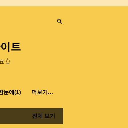
사이트
.👆
눈에(1)
더보기…
전체 보기