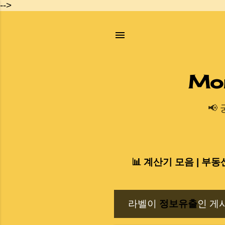
-->
Mo
📢
📊 계산기 모음 | 부동
라벨이
정보유출
인 게
글