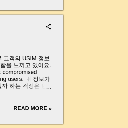
무산될 뻔한 아찔한 상
장으로 안 들어오죠?”
를 몰라서 생기는 걱정입
나는지, 그리고 무엇을
 하나만 제대로 이해
이 될 수 있습니다. |
y…...
 고객의 USIM 정보
함을 느끼고 있어요.
at compromised
among users. 내 정보가
될까 하는 걱정은 단
re your data
 feels far more
래서 오늘은 SKT 고객으로서
READ MORE »
 ‘돈보다 중요한 내
’s why we’re
s — so you can