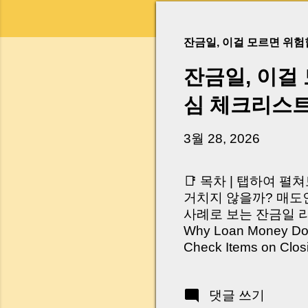
잔금일, 이걸 모르면 위
잔금일, 이걸
심 체크리스
3월 28, 2026
📑 목차 | 탭하여 펼
거치지 않을까? 매도인
사례로 보는 잔금일 리스크 
Why Loan Money Doesn
Check Items on Clo
이런 생각 해보신 적 
서 보면 전혀 그렇지 
댓글 쓰기
억 원이 한 번에 움직