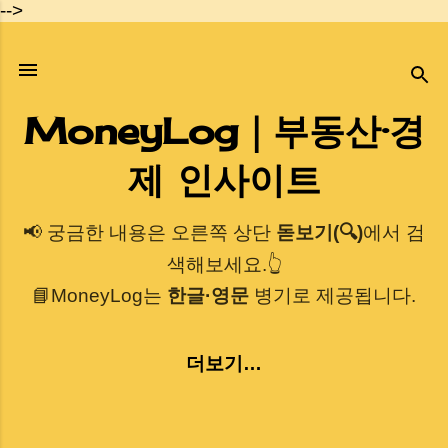
-->
기본 콘텐츠로 건너뛰기
MoneyLog｜부동산·경
제 인사이트
📢 궁금한 내용은 오른쪽 상단
돋보기(🔍)
에서 검
색해보세요.👆
📘MoneyLog는
한글·영문
병기로 제공됩니다.
더보기…