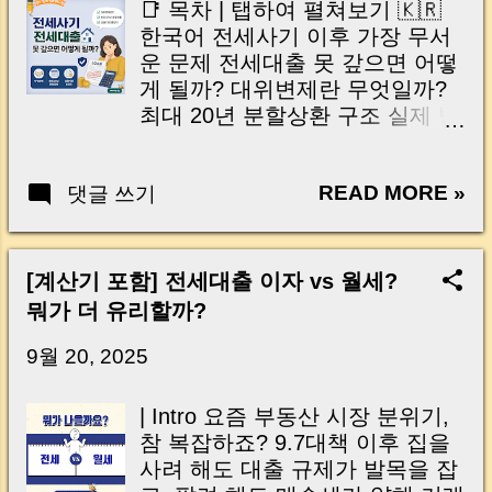
📑 목차 | 탭하여 펼쳐보기 🇰🇷
Expiration Key Takeaways for
한국어 전세사기 이후 가장 무서
Landlords 전세 만기, 집주인도
운 문제 전세대출 못 갚으면 어떻
방심하면 위험합니다 전세 만기
게 될까? 대위변제란 무엇일까?
가 다가오면 집주인은 보통 “다음
최대 20년 분할상환 구조 실제 받
세입자가 제때 구해질까?”를 가장
을 수 있는 지원 종류 꼭 알아야
먼저 걱정합니다. 하지만 실제 현
할 상담·신청 방법 Q&A 🇺🇸
장에서는 그보다 더 큰 문제가 숨
READ MORE »
댓글 쓰기
English Table of Contents | Tap
어 있습니다. 바로 세입자 말만 믿
to Open The biggest concern
고 보증금을 잘못 돌려줬다가, 같
after jeonse fraud What happens
은 보증금을 한 번 더 물어줘야 하
if you cannot repay the jeonse
[계산기 포함] 전세대출 이자 vs 월세?
는 상황 입니다. 특히 요즘은 전세
loan? What is subrogated
뭐가 더 유리할까?
자금대출, 질권설정, 채권양도, 임
payment? How the 20-year
차권등기명령, 전세보증보험,
installment repayment works
9월 20, 2025
HUG 대위변제 까지 얽히면서 전
Available support programs
세 만기 절차가 예전보다 훨씬 복
Where to get consultation and
| Intro 요즘 부동산 시장 분위기,
잡해졌습니다. 정상적인 세입자
apply Q&A | 전세사기보다 더 무
참 복잡하죠? 9.7대책 이후 집을
라면 큰 문제가 없겠지만, 사정이
서운 건 대출일 수 있습니다 전세
사려 해도 대출 규제가 발목을 잡
급하거나 악의적으로 행동하는
사기 피해가 발생하면 많은 분들