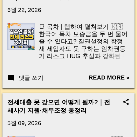
닌가요?” 하지만 현장에서 보면 전혀 그렇지 않
습니다. 잔금일은 ‘서류 몇 장 처리하는 날’이 아
6월 22, 2026
니라, 수천만 원, 많게는 수억 원이 한 번에 움직
이는 가장 긴장되는 순간 입니다. 실제로 제가
📑 목차 | 탭하여 펼쳐보기 🇰🇷
중개 현장에서 겪었던 일입니다. 금요일 오후 3
한국어 목차 보증금을 두 번 물어
시, 이체 한도에 막혀 송금이 멈췄고 그 자리에
줄 수 있다고? 질권설정의 함정
서 계약이 무산될 뻔한 아찔한 상황이 있었습니
새 세입자도 못 구하는 임차권등
다. 또 어떤 분은 이렇게 말씀하십니다. “내 대출
기 리스크 HUG 추심과 강화된 전
인데 왜 내 통장으로 안 들어오죠?” “매도인이 대
세대출 규제 전세 만기 전 임대인
출 안 갚고 도망가면 어떡하죠?” 이 모든 불안,
체크리스트 마무리 | 집주인이 꼭
사실은 ‘구조’를 몰라서 생기는 걱정입니다. 그래
READ MORE »
댓글 쓰기
기억해야 할 3가지 🇺🇸 English
서 오늘은 잔금일에 실제로 돈이 어떻게 움직이
Table of Contents The Hidden
는지, 왜 사고가 나는지, 그리고 무엇을 꼭 준비
Risk of Loan Assignment and
해야 하는지 중개 실무 기준으로 아주 쉽게 풀어
Pledge Rights Tenant
전세대출 못 갚으면 어떻게 될까?｜전
드리겠습니다. 이 글 하나만 제대로 이해하시면,
Registration Order That Can
세사기 지원·채무조정 총정리
잔금일이 더 이상 두려운 날이 아니라 “내 집을
Freeze Your Rental Business
완성하는 마지막 퍼즐” 이 될 수 있습니다. |
HUG Recovery Actions and
5월 09, 2026
Introduction (Tap to expand) Have you ever
Stricter Loan Regulations
thought like this? “Closing day…...
Landlord Checklist Before Lease