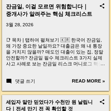
잔금일, 이걸 모르면 위험합니다｜
중개사가 알려주는 핵심 체크리스트
3월 28, 2026
📑 목차 | 탭하여 펼쳐보기 🇰🇷 한국어 잔금일,
왜 가장 중요한 날일까요? 대출금은 왜 내 통장
을 거치지 않을까? 매도인 대출이 있는 집, 정말
안전할까? 잔금일 필수 체크리스트 3가지 실제
사고 사례로 보는 잔금일 리스크 머니로그 핵심
요약 🇺🇸 English Why the Closing Day
Matters Most Why Loan Money Doesn’t Go to
READ MORE »
댓글 쓰기
Your Account Is It Safe If the Seller Has a
Loan? 3 Must-Check Items on Closing Day
Real Risks and Mistakes to Avoid MoneyLog
Key Takeaway 혹시 이런 생각 해보신 적 있으
세입자 말만 믿었다가 수천만 원 날립니
신가요? “잔금일… 그냥 돈 보내고 끝나는 거 아
다｜전세 만기 전 꼭 확인할 것