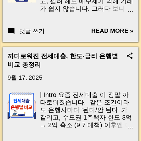
고, 팔려 해도 매수세가 약해 거래
세입자를 만나면 집주인이 법적
이 가장 먼저 보증금부터 떠올립
가 쉽지 않습니다. 그러다 보니 많
으로 매우 불리한 위치에 놓일 수
니다. 하지만 시간이 조금 지나면
은 분들이 “그럼 전세 로 갈까?”
있습니다. 머니로그 핵심 정리 전
또 다른 현실적인 문제가 시작됩
고민하지만, 전세 물건은 점점 귀
세 만기 때는 “세입자에게 보증금
니다. 바로 ‘전세대출’입니다. “대
READ MORE »
댓글 쓰기
해지고 있어요. 결국 선택지는 월
만 보내면 끝”이 아닙니다. 전세
출은 계속 갚아야 하나요?” “연체
세 로 향하는 경우가 많아지고 있
대출이 있는지, 은행 질권설정이
되면 신용불량 되는 건가요?” “이
는데, 이게 과연 더 유리한 선택일
되어 있는지, 임차권등기 가능성
미 보증금도 못 받았는데 어떻게
까요? 🤔 오늘은 전세대출 이자
이 있는지, 새 세입자의 대출 한도
까다로워진 전세대출, 한도·금리 은행별
갚죠?” 실제로 전세사기 피해자들
와 월세전환율 을 직접 비교해 보
는 나오는지까지 함께 확인해야
비교 총정리
중에는 보증금을 돌려받지 못한
면서, 어느 쪽이 현실적으로 더 나
합니다. 이번 글에서는 집주인이
상태에서 매달 대출 이자와 원금
은 선택인지 함께 살펴보겠습니
9월 17, 2025
전세 만기 전에 반드시 확인해야
을 감당해야 하는 경우도 적지 않
다. | English Intro The real estate
할 보증금 이중 반환 리스크, 임차
습니다. 그래서 정부와 금융기관
market feels more complicated
권등기 리스크, ...
| Intro 요즘 전세대출 이 정말 까
은 현재 대위변제, 분할상환, 채무
than ever. After the Sept 7 policy
다로워졌습니다. 같은 조건이라
조정 같은 지원 제도를 운영하고
package, buying has gotten
도 은행사마다 ‘된다/안 된다’ 가
있습니다. 📌 이번 글 핵심 내용
tougher due to loan restrictions,
갈리고, 수도권 1주택자 한도 3억
전세대출 연체 시 어떻게 되는지
and selling isn’t easy either with
→ 2억 축소 (9·7 대책) 이후엔 더
...
weaker demand. Many people
조심해야 해요. 그래서 저는 계약
turn to jeonse , but such listings
들어가기 전, 무조건 은행 먼저 상