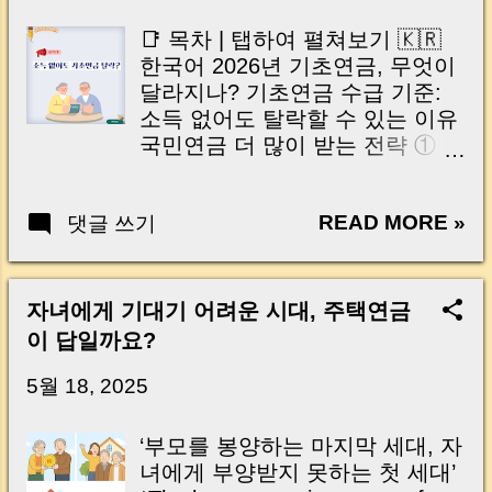
Powerful Strategies to Double
Your Pension No Reduction Even
📑 목차 | 탭하여 펼쳐보기 🇰🇷
If You Work? New Income Rules
한국어 2026년 기초연금, 무엇이
Hidden Pension Benefits You
달라지나? 기초연금 수급 기준:
Should Not Miss 5 Things You
소득 없어도 탈락할 수 있는 이유
Must Do Right Now Conclusion:
국민연금 더 많이 받는 전략 ① 조
Pension is Your Core Retirement
기수령 vs 연기연금 국민연금 20
Asset | 왜 국민연금이 다시 주목
년 가입의 중요성 (유족연금 차
받고 있을까요? 요즘 뉴스 보시면
READ MORE »
댓글 쓰기
이) 노후 연금 설계 전략: 기초연
이런 이야기 많이 들리시죠? “국
금 + 국민연금 활용법 연금 준비
민연금 보험료 오른다…” “나중에
체크리스트 (지금 확인해야 할 5
제대로 받을 수는 있는 걸까?” 이
가지) 🇺🇸 English What Could
자녀에게 기대기 어려운 시대, 주택연금
런 말이 반복되다 보니 괜히 마음
Change in the Basic Pension in
이 답일까요?
이 불안해지기도 합니다. 특히 은
2026? Why You May Not Qualify
퇴가 조금씩 가까워질수록 “지금
for the Basic Pension Even
5월 18, 2025
내는 돈이 과연 내 노후에 도움이
Without Income National Pension
될까?” “보험료만 오르고 혜택은
Strategy: Early vs Deferred
‘부모를 봉양하는 마지막 세대, 자
그대로면 어떡하지?” 하는 걱정이
Pension Why 20 Years of
녀에게 부양받지 못하는 첫 세대’
더 커지실 수밖에 없습니다. 그런
Contributions Matter Retirement