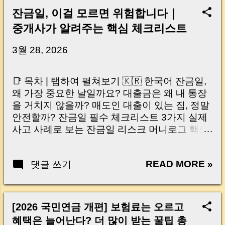
잔금일, 이걸 모르면 위험합니다｜
중개사가 알려주는 핵심 체크리스트
3월 28, 2026
📑 목차 | 탭하여 펼쳐보기 🇰🇷 한국어 잔금일,
왜 가장 중요한 날일까요? 대출금은 왜 내 통장
을 거치지 않을까? 매도인 대출이 있는 집, 정말
안전할까? 잔금일 필수 체크리스트 3가지 실제
사고 사례로 보는 잔금일 리스크 머니로그 핵심
요약 🇺🇸 English Why the Closing Day
Matters Most Why Loan Money Doesn’t Go to
READ MORE »
댓글 쓰기
Your Account Is It Safe If the Seller Has a
Loan? 3 Must-Check Items on Closing Day
Real Risks and Mistakes to Avoid MoneyLog
Key Takeaway 혹시 이런 생각 해보신 적 있으
[2026 국민연금 개편] 보험료는 오르고
신가요? “잔금일… 그냥 돈 보내고 끝나는 거 아
혜택은 늘어난다? 더 많이 받는 꿀팁 총