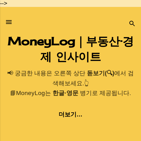
-->
기본 콘텐츠로 건너뛰기
MoneyLog｜부동산·경
제 인사이트
📢 궁금한 내용은 오른쪽 상단
돋보기(🔍)
에서 검
색해보세요.👆
📘MoneyLog는
한글·영문
병기로 제공됩니다.
더보기…