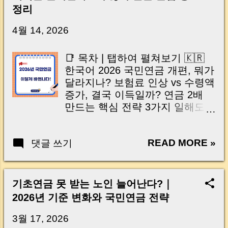
닌가요?” 하지만 현장에서 보면 전혀 그렇지 않
정리
습니다. 잔금일은 ‘서류 몇 장 처리하는 날’이 아
니라, 수천만 원, 많게는 수억 원이 한 번에 움직
4월 14, 2026
이는 가장 긴장되는 순간 입니다. 실제로 제가
중개 현장에서 겪었던 일입니다. 금요일 오후 3
📑 목차 | 탭하여 펼쳐보기 🇰🇷
시, 이체 한도에 막혀 송금이 멈췄고 그 자리에
한국어 2026 국민연금 개편, 뭐가
서 계약이 무산될 뻔한 아찔한 상황이 있었습니
달라지나? 보험료 인상 vs 수령액
다. 또 어떤 분은 이렇게 말씀하십니다. “내 대출
증가, 결국 이득일까? 연금 2배
인데 왜 내 통장으로 안 들어오죠?” “매도인이 대
만드는 핵심 전략 3가지 일해도
출 안 갚고 도망가면 어떡하죠?” 이 모든 불안,
연금 안 깎인다? 감액 기준 완화
사실은 ‘구조’를 몰라서 생기는 걱정입니다. 그래
핵심 숨은 연금 찾기｜크레딧·부
서 오늘은 잔금일에 실제로 돈이 어떻게 움직이
READ MORE »
댓글 쓰기
양가족·세금 체크 지금 당장 해야
는지, 왜 사고가 나는지, 그리고 무엇을 꼭 준비
할 5가지 체크리스트 결론｜국민
해야 하는지 중개 실무 기준으로 아주 쉽게 풀어
연금은 ‘노후 필수 자산’입니다
드리겠습니다. 이 글 하나만 제대로 이해하시면,
🇺🇸 English What Changes in
기초연금 못 받는 노인 늘어난다?｜
잔금일이 더 이상 두려운 날이 아니라 “내 집을
the 2026 National Pension
완성하는 마지막 퍼즐” 이 될 수 있습니다. |
2026년 기준 변화와 국민연금 전략
Reform? Higher Contributions vs
Introduction (Tap to expand) Have you ever
Higher Benefits – Worth It? 3
3월 17, 2026
thought like this? “Closing day…...