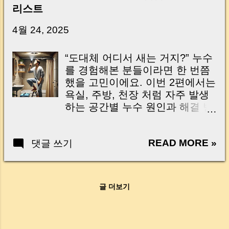
신가요? “잔금일… 그냥 돈 보내고 끝나는 거 아
리스트
닌가요?” 하지만 현장에서 보면 전혀 그렇지 않
습니다. 잔금일은 ‘서류 몇 장 처리하는 날’이 아
4월 24, 2025
니라, 수천만 원, 많게는 수억 원이 한 번에 움직
이는 가장 긴장되는 순간 입니다. 실제로 제가
“도대체 어디서 새는 거지?” 누수
중개 현장에서 겪었던 일입니다. 금요일 오후 3
를 경험해본 분들이라면 한 번쯤
시, 이체 한도에 막혀 송금이 멈췄고 그 자리에
했을 고민이에요. 이번 2편에서는
서 계약이 무산될 뻔한 아찔한 상황이 있었습니
욕실, 주방, 천장 처럼 자주 발생
다. 또 어떤 분은 이렇게 말씀하십니다. “내 대출
하는 공간별 누수 원인과 해결 방
인데 왜 내 통장으로 안 들어오죠?” “매도인이 대
법을 정리해봤습니다. Trying to
출 안 갚고 도망가면 어떡하죠?” 이 모든 불안,
find the exact cause of a leak
사실은 ‘구조’를 몰라서 생기는 걱정입니다. 그래
READ MORE »
댓글 쓰기
can be frustrating. In Part 2 of
서 오늘은 잔금일에 실제로 돈이 어떻게 움직이
our series, we’ll walk you through
는지, 왜 사고가 나는지, 그리고 무엇을 꼭 준비
common problem areas like
해야 하는지 중개 실무 기준으로 아주 쉽게 풀어
bathrooms, kitchens, and ceilings
드리겠습니다. 이 글 하나만 제대로 이해하시면,
글 더보기
—plus how to fix them. 장마철이
잔금일이 더 이상 두려운 날이 아니라 “내 집을
다가오기 전, 내 집 곳곳을 한 번
완성하는 마지막 퍼즐” 이 될 수 있습니다. |
점검해볼까요? Before the rainy
Introduction (Tap to expand) Have you ever