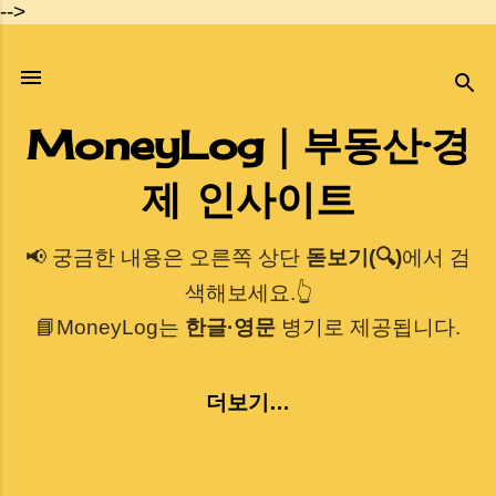
-->
기본 콘텐츠로 건너뛰기
MoneyLog｜부동산·경
제 인사이트
📢 궁금한 내용은 오른쪽 상단
돋보기(🔍)
에서 검
색해보세요.👆
📘MoneyLog는
한글·영문
병기로 제공됩니다.
더보기…