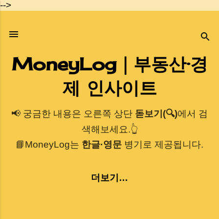
-->
기본 콘텐츠로 건너뛰기
MoneyLog｜부동산·경
제 인사이트
📢 궁금한 내용은 오른쪽 상단
돋보기(🔍)
에서 검
색해보세요.👆
📘MoneyLog는
한글·영문
병기로 제공됩니다.
더보기…