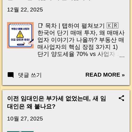
닌가요?” 하지만 현장에서 보면 전혀 그렇지 않
습니다. 잔금일은 ‘서류 몇 장 처리하는 날’이 아
12월 22, 2025
니라, 수천만 원, 많게는 수억 원이 한 번에 움직
이는 가장 긴장되는 순간 입니다. 실제로 제가
📑 목차 | 탭하여 펼쳐보기 🇰🇷
중개 현장에서 겪었던 일입니다. 금요일 오후 3
한국어 단기 매매 투자, 왜 매매사
시, 이체 한도에 막혀 송금이 멈췄고 그 자리에
업자 이야기가 나올까? 부동산 매
서 계약이 무산될 뻔한 아찔한 상황이 있었습니
매사업자의 핵심 장점 3가지 1)
다. 또 어떤 분은 이렇게 말씀하십니다. “내 대출
단기 양도세율 70% vs 사업자 과
인데 왜 내 통장으로 안 들어오죠?” “매도인이 대
세 구조 2) 경비 인정 범위, 어디
출 안 갚고 도망가면 어떡하죠?” 이 모든 불안,
까지 가능한가? 3) 대출 규제 측
사실은 ‘구조’를 몰라서 생기는 걱정입니다. 그래
READ MORE »
댓글 쓰기
면에서의 차이 이걸 모르면 위험
서 오늘은 잔금일에 실제로 돈이 어떻게 움직이
합니다: 매매사업자의 치명적 단
는지, 왜 사고가 나는지, 그리고 무엇을 꼭 준비
점 1) 비교과세 적용 구조와 흔한
해야 하는지 중개 실무 기준으로 아주 쉽게 풀어
오해 2) 국민주택규모 초과 시 부
이전 임대인은 부가세 없었는데, 새 임
드리겠습니다. 이 글 하나만 제대로 이해하시면,
가가치세 문제 3) 건강보험료 폭
대인은 왜 붙나요?
잔금일이 더 이상 두려운 날이 아니라 “내 집을
탄이 발생하는 구조 나는 해당될
완성하는 마지막 퍼즐” 이 될 수 있습니다. |
까? 매매사업자 추천·비추천 유형
10월 27, 2025
Introduction (Tap to expand) Have you ever
초보자를 위한 실전 체크포인트
thought like this? “Closing day…...
1) 사업자 등록 타이밍 2) 업종 코