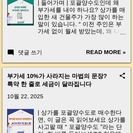
| 들어가며 | 포괄양수도인데 왜
드 선택 기준 3) 증빙 관리와 사업
부가세를 내야 하나요? 상가를 매
용 카드 활용 4) 1주택 비과세를
입한 새 건물주가 가장 많이 하는
지키는 재고자산 전략 정리하며:
말이 있습니다. “ 이전 주인은 부
세금 전략보다 중요한 한 가지
가세 없이 월세 받았는데, 왜 나는
🇺🇸 English Why Short-Term
부가세를 내야 하죠? ” 실제로 이
Investors Consider a Property
런 상황은 생각보다 자주 발생합
Trading Business Key
READ MORE »
댓글 쓰기
니다. 기존 임대인이 간이과세자
Advantages of Becoming a
라 월세 100만 원만 받던 상가를,
Property Trader Critical Risks
일반과세자인 새 건물주가 인수
You Must Understand Who
하면서 110만 원(부가세 포함)을
부가세 10%가 사라지는 마법의 문장?
Should and Should Not Register
청구해야 하는 경우죠. 게다가 임
특약 한 줄로 세금이 달라집니다
Practical Tips for Beginners Final
차인이 면세사업자(예: 학원, 병
Thoughts 요즘 상담하다 보면 이
원) 라면 부가세 10%를 공제받을
10월 22, 2025
런 질문을 정말 자주 받습니다.
수도 없어 억울하다는 말이 나옵
“경매로 하나 낙찰받았는데요, 단
니다. “포괄양수도면 그대로 이어
| 상가를 포괄양수도로 매수한다
기로 팔 생각입니다. 주변에서 다
받는 거 아닌가요?” 하는 질문도
면, 이 글은 꼭 읽어보세요 상가를
들 부동산 매매사업자 는 꼭 ...
빠지지 않습니다. 하지만 세법은
사고팔 때 “ 포괄양수도 ”라는 단
이렇게 말합니다. “사업은 이어받