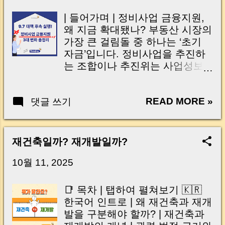
Residents Should Watch Next
thought like this? “Closing day…...
Schedule MoneyLog Summary
| 들어가며 | 정비사업 금융지원,
Frequently Asked Questions 1기
왜 지금 확대됐나? 부동산 시장의
신도시 재건축 이야기가 나온 지
가장 큰 걸림돌 중 하나는 ‘초기
도 꽤 오래됐습니다. 그런데 실제
자금’입니다. 정비사업을 추진하
현장에서는 “언제 시작되나요?”
는 조합이나 추진위는 사업성보
“왜 이렇게 느린가요?”라는 말이
다 먼저, 자금 압박이라는 현실적
계속 나옵니다. 이유는 생각보다
인 벽에 부딪히곤 하죠. 정부는 이
단순합니다. 재건축은 결국 돈과
READ MORE »
댓글 쓰기
런 현장의 목소리에 응답했습니
시간 이 함께 움직여야 하기 때문
다. “9.7 주택공급 확대방안”의 후
입니다. 정비구역 지정부터 조합
속조치 로, 주택도시기금의 융자
운영, 시공사 선정, 각종 행정절차
한도와 금리를 대폭 조정 하며 정
재건축일까? 재개발일까?
까지 진행하려면 초기 사업비가
비사업의 숨통을 틔우는 지원책
필요한데, 이 자금을 높은 금리로
을 내놓았어요. 초기자금 대출부
10월 11, 2025
조달하면 사업 속도가 느려질 수
터 이주자 전세자금, 그리고 가로
밖에 없습니다. 그래서 이번에 정
·자율주택 정비사업까지 — 이번
📑 목차 | 탭하여 펼쳐보기 🇰🇷
부가 꺼낸 카드가 바로 ‘미래도시
변화는 단순한 금융지원이 아니
한국어 인트로 | 왜 재건축과 재개
펀드’ 입니다. 정부는 총 6,000억
라 “멈춰있던 정비사업을 다시 움
발을 구분해야 할까? | 재건축과
원 규모의 펀드를 조성해 노후계
직이게 하는 동력”으로 평가받고