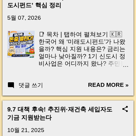
신가요? “잔금일… 그냥 돈 보내고 끝나는 거 아
도시펀드’ 핵심 정리
닌가요?” 하지만 현장에서 보면 전혀 그렇지 않
습니다. 잔금일은 ‘서류 몇 장 처리하는 날’이 아
5월 07, 2026
니라, 수천만 원, 많게는 수억 원이 한 번에 움직
이는 가장 긴장되는 순간 입니다. 실제로 제가
📑 목차 | 탭하여 펼쳐보기 🇰🇷
중개 현장에서 겪었던 일입니다. 금요일 오후 3
한국어 왜 ‘미래도시펀드’가 나왔
시, 이체 한도에 막혀 송금이 멈췄고 그 자리에
을까? 핵심 지원 내용은? 금리는
서 계약이 무산될 뻔한 아찔한 상황이 있었습니
얼마나 낮아질까? 1기 신도시 정
다. 또 어떤 분은 이렇게 말씀하십니다. “내 대출
비사업은 어디까지 왔나? 주민들
인데 왜 내 통장으로 안 들어오죠?” “매도인이 대
이 꼭 봐야 할 부분 앞으로 일정
출 안 갚고 도망가면 어떡하죠?” 이 모든 불안,
은? 머니로그 한줄 정리 자주 묻
사실은 ‘구조’를 몰라서 생기는 걱정입니다. 그래
READ MORE »
댓글 쓰기
는 질문 Q&A 🇺🇸 English Why
서 오늘은 잔금일에 실제로 돈이 어떻게 움직이
Was the Future City Fund
는지, 왜 사고가 나는지, 그리고 무엇을 꼭 준비
Created? Key Support Measures
해야 하는지 중개 실무 기준으로 아주 쉽게 풀어
How Much Lower Could the
9.7 대책 후속! 추진위·재건축 세입자도
드리겠습니다. 이 글 하나만 제대로 이해하시면,
Interest Rate Be? Progress of
기금 지원받는다
잔금일이 더 이상 두려운 날이 아니라 “내 집을
First-Generation New Town
완성하는 마지막 퍼즐” 이 될 수 있습니다. |
Redevelopment Key Points
10월 21, 2025
Introduction (Tap to expand) Have you ever