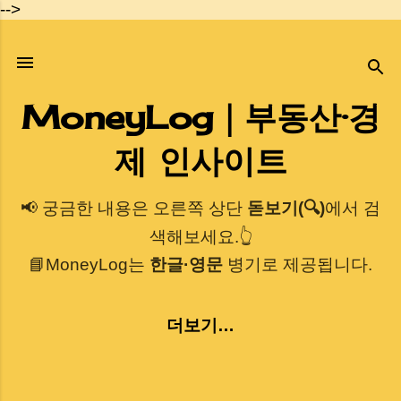
-->
기본 콘텐츠로 건너뛰기
MoneyLog｜부동산·경
제 인사이트
📢 궁금한 내용은 오른쪽 상단
돋보기(🔍)
에서 검
색해보세요.👆
📘MoneyLog는
한글·영문
병기로 제공됩니다.
더보기…