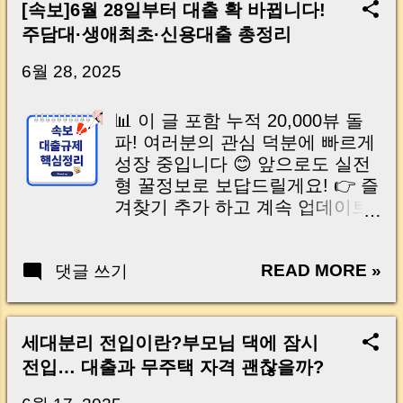
Key Takeaway 혹시 이런 생각 해보신 적 있으
[속보]6월 28일부터 대출 확 바뀝니다!
신가요? “잔금일… 그냥 돈 보내고 끝나는 거 아
주담대·생애최초·신용대출 총정리
닌가요?” 하지만 현장에서 보면 전혀 그렇지 않
습니다. 잔금일은 ‘서류 몇 장 처리하는 날’이 아
6월 28, 2025
니라, 수천만 원, 많게는 수억 원이 한 번에 움직
이는 가장 긴장되는 순간 입니다. 실제로 제가
📊 이 글 포함 누적 20,000뷰 돌
중개 현장에서 겪었던 일입니다. 금요일 오후 3
파! 여러분의 관심 덕분에 빠르게
시, 이체 한도에 막혀 송금이 멈췄고 그 자리에
성장 중입니다 😊 앞으로도 실전
서 계약이 무산될 뻔한 아찔한 상황이 있었습니
형 꿀정보로 보답드릴게요! 👉 즐
다. 또 어떤 분은 이렇게 말씀하십니다. “내 대출
겨찾기 추가 하고 계속 업데이트
인데 왜 내 통장으로 안 들어오죠?” “매도인이 대
받아보세요 💬 (도움이 되셨다면
출 안 갚고 도망가면 어떡하죠?” 이 모든 불안,
댓글이나 공유도 큰 힘이 됩니다
사실은 ‘구조’를 몰라서 생기는 걱정입니다. 그래
READ MORE »
댓글 쓰기
🙏) 📚 목차 열기 1. 왜 규제 강
서 오늘은 잔금일에 실제로 돈이 어떻게 움직이
화? 2. 누가 영향받나? 3. 생초·정
는지, 왜 사고가 나는지, 그리고 무엇을 꼭 준비
책대출 4. 수도권 주담대 5. 신용/
해야 하는지 중개 실무 기준으로 아주 쉽게 풀어
생활자금 6. 시행일 7. 내게 미치
세대분리 전입이란?부모님 댁에 잠시
드리겠습니다. 이 글 하나만 제대로 이해하시면,
는 영향 8. 준비 방법 9. 자주 묻는
전입… 대출과 무주택 자격 괜찮을까?
잔금일이 더 이상 두려운 날이 아니라 “내 집을
질문 10. 요약표 “어? 얼마 전까지
완성하는 마지막 퍼즐” 이 될 수 있습니다. |
만 해도 8억원 대출받을 수 있다