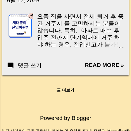
6월 17, 2025
Introduction (Tap to expand) Have you ever
고 했는데, 오늘은 안 된다고?” 바
thought like this? “Closing day…...
로 어제 2025년 6월 27일 오후 8
요즘 집을 사면서 전세 퇴거 후 중
시 , 금융위원회에서 폭탄 발표를
간 거주지 를 고민하시는 분들이
했습니다. 6월 28일부터 주택 관
많습니다. 특히, 아파트 매수 후
련 대출 규제가 대폭 강화 된다는
입주 전까지 단기임대에 거주 해
소식인데요. 수도권 다주택자 추
야 하는 경우, 전입신고가 불가능
가 대출? → 완전 차단 6억원 넘
한 곳도 많아 고민이 많으시죠. 이
는 집 대출? → 6억원이 한계 소
럴 땐 부모님 댁 주소로 잠시 전입
득보다 많은 신용대출? → 이제
READ MORE »
댓글 쓰기
신고 를 해두는 방법이 떠오르지
불가능 “내가 준비하던 집 구매
만, 과연 무주택 세대주 자격 유지
계획에 문제 없을까?” 걱정되시
에 문제가 없을지 궁금하실 수 있
죠? 지금 이 글을 읽고 계신 이 순
습니다. 이번 글에서는 부모님 집
간에도 은행 창구는 대출 받으려
글 더보기
주소로 전입신고하면서도 무주택
는 사람들로 북적이고 있을 거예
자격을 유지할 수 있는 '세대분리
요. 하지만 당황하지 마세요! 복잡
전입' 에 대해 자세히 설명드릴게
해 보이는 이번 정책, 딱 10분만
요. Many homebuyers face a
Powered by Blogger
투자 해서 이 글을 읽으시면 내 상
transitional period after moving
황에 어떤 영향을 주는지 , 어떻게
out of a rental before moving into
해당 사이트의 글을 공유하실 때에는 꼭 출처를 표기해주세요- MoneyBee🐝