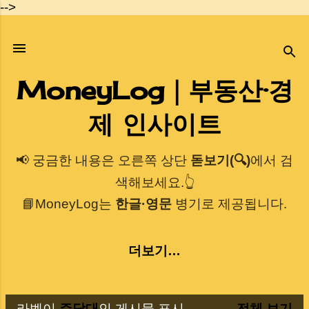
-->
기본 콘텐츠로 건너뛰기
MoneyLog｜부동산·경
제 인사이트
📢 궁금한 내용은 오른쪽 상단
돋보기(🔍)
에서 검
색해보세요.👆
📘MoneyLog는
한글·영문
병기로 제공됩니다.
더보기…
라벨이
주담대
인 게시물 표시
전체 보기