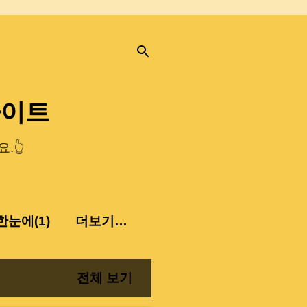
사이트
.👆
눈에(1)
더보기…
전체 보기