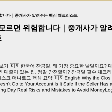
험합니다｜중개사가 알려주는 핵심 체크리스트
 모르면 위험합니다｜중개사가 알
트
쳐보기 🇰🇷 한국어 잔금일, 왜 가장 중요한 날일까요?
 대출이 있는 집, 정말 안전할까? 잔금일 필수 체크리
머니로그 핵심 요약 🇺🇸 English Why the Closing 
’t Go to Your Account Is It Safe If the Seller Has 
sing Day Real Risks and Mistakes to Avoid Money
있으신가요? “잔금일… 그냥 돈 보내고 끝나는 거 아닌
않습니다. 잔금일은 ‘서류 몇 장 처리하는 날’이 아니라,
이는 가장 긴장되는 순간 입니다. 실제로 제가 중개 