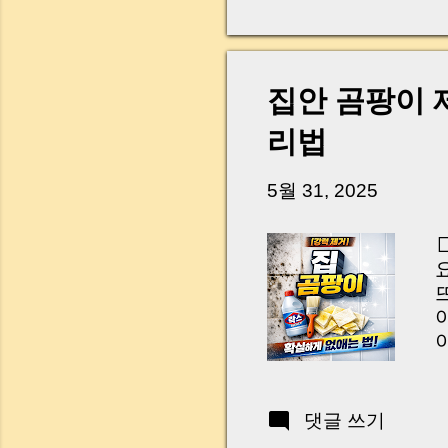
다. 금요일 오후 3시
황이 있었습니다. 또 
“매도인이 대출 안 갚
니다. 그래서 오늘은 
집안 곰팡이 
꼭 준비해야 하는지 
하시면, 잔금일이 더 
리법
Introduction (Tap to 
5월 31, 2025
W
P
A
댓글 쓰기
F