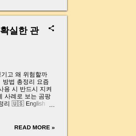
무산될 뻔한 아찔한 상
장으로 안 들어오죠?”
를 몰라서 생기는 걱정입
나는지, 그리고 무엇을
 확실한 관
 하나만 제대로 이해
이 될 수 있습니다. |
y…...
 생기고 왜 위험할까
거 방법 총정리 요즘
사용 시 반드시 지켜
제 사례로 보는 곰팡
🇸 English
ips for Mold
ding Method:
s When Using Bleach
READ MORE »
Mold Problem