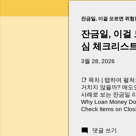
잔금일, 이걸 모르면 위
잔금일, 이걸
심 체크리스
3월 28, 2026
📑 목차 | 탭하여 펼
거치지 않을까? 매도인
사례로 보는 잔금일 리스크 
Why Loan Money Doesn
Check Items on Clo
이런 생각 해보신 적 
서 보면 전혀 그렇지 
댓글 쓰기
억 원이 한 번에 움직