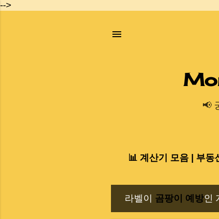
-->
Mo
📢
📊 계산기 모음 | 부동
라벨이
곰팡이 예방
인 
글