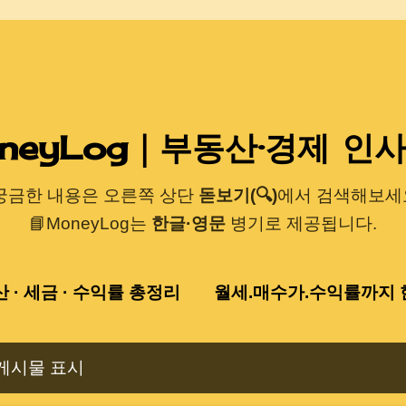
기본 콘텐츠로 건너뛰기
neyLog｜부동산·경제 인
 궁금한 내용은 오른쪽 상단
돋보기(🔍)
에서 검색해보세요
📘MoneyLog는
한글·영문
병기로 제공됩니다.
산 · 세금 · 수익률 총정리
월세.매수가.수익률까지 한
게시물 표시