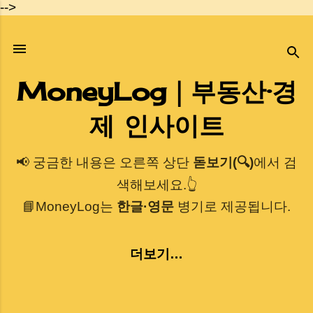
-->
기본 콘텐츠로 건너뛰기
MoneyLog｜부동산·경
제 인사이트
📢 궁금한 내용은 오른쪽 상단
돋보기(🔍)
에서 검
색해보세요.👆
📘MoneyLog는
한글·영문
병기로 제공됩니다.
더보기…