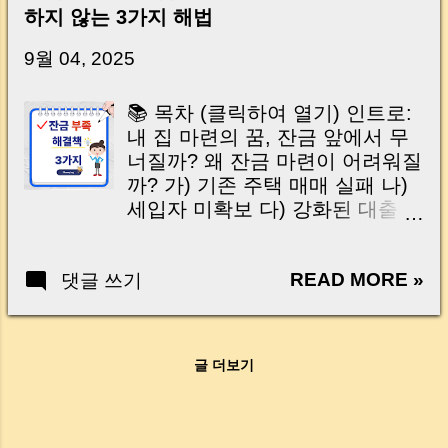
신가요? “잔금일… 그냥 돈 보내고 끝나는 거 아
하지 않는 3가지 해법
닌가요?” 하지만 현장에서 보면 전혀 그렇지 않
습니다. 잔금일은 ‘서류 몇 장 처리하는 날’이 아
9월 04, 2025
니라, 수천만 원, 많게는 수억 원이 한 번에 움직
이는 가장 긴장되는 순간 입니다. 실제로 제가
📚 목차 (클릭하여 열기) 인트로:
중개 현장에서 겪었던 일입니다. 금요일 오후 3
내 집 마련의 꿈, 잔금 앞에서 무
시, 이체 한도에 막혀 송금이 멈췄고 그 자리에
너질까? 왜 잔금 마련이 어려워질
서 계약이 무산될 뻔한 아찔한 상황이 있었습니
까? 가) 기존 주택 매매 실패 나)
다. 또 어떤 분은 이렇게 말씀하십니다. “내 대출
세입자 미확보 다) 강화된 대출
인데 왜 내 통장으로 안 들어오죠?” “매도인이 대
규제 잔금 미납, 상상 이상의 재앙
출 안 갚고 도망가면 어떡하죠?” 이 모든 불안,
가) 억 소리 나는 연체 이자 나) 입
사실은 ‘구조’를 몰라서 생기는 걱정입니다. 그래
READ MORE »
댓글 쓰기
주 전 관리비 폭탄 다) 신용 점수
서 오늘은 잔금일에 실제로 돈이 어떻게 움직이
하락 라) 최악의 경우, 계약 해지
는지, 왜 사고가 나는지, 그리고 무엇을 꼭 준비
망하지 않고 위기를 넘는 3가지
해야 하는지 중개 실무 기준으로 아주 쉽게 풀어
현실적 해결책 ① 모든 금융기관
드리겠습니다. 이 글 하나만 제대로 이해하시면,
글 더보기
총동원: 대출 재조정 ② 임대 전략
잔금일이 더 이상 두려운 날이 아니라 “내 집을
전환: 전세→월세·단기임대·무상
완성하는 마지막 퍼즐” 이 될 수 있습니다. |
거주 ③ 건설사와 협상: 기한 연장
Introduction (Tap to expand) Have you ever