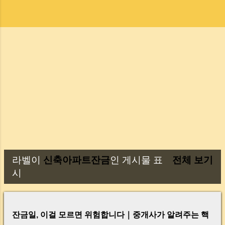
라벨이
신축아파트잔금
인 게시물 표
전체 보기
글
시
잔금일, 이걸 모르면 위험합니다｜중개사가 알려주는 핵