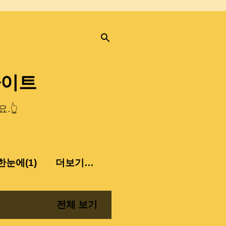
사이트
.👆
눈에(1)
더보기…
전체 보기