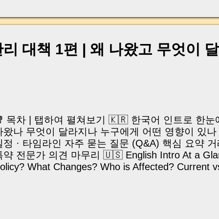
, 이체 한도에 막혀 송금이 멈췄고 그 자리에서 계약이 
어떤 분은 이렇게 말씀하십니다. “내 대출인데 왜 내 통
고 도망가면 어떡하죠?” 이 모든 불안, 사실은 ‘구조’
잔금일에 실제로 돈이 어떻게 움직이는지, 왜 사고가 
 대책 1편 | 왜 나왔고 무엇이 
중개 실무 기준으로 아주 쉽게 풀어드리겠습니다. 이 글
이상 두려운 날이 아니라 “내 집을 완성하는 마지막 퍼즐” 
expand) Have you ever thought like this? “Closing da
📑 목차 | 탭하여 펼쳐보기 🇰🇷 한국어 인트로 한
나왔나 무엇이 달라지나 누구에게 어떤 영향이 있나 
일정 · 타임라인 자주 묻는 질문 (Q&A) 핵심 요약 
약 전문가 의견 마무리 🇺🇸 English Intro At a Glan
olicy? What Changes? Who is Affected? Current 
mplementation Timeline FAQs Key Takeaways Chec
xpert Opinions Closing | Intro 국토교통부가 2
반건축물 합리적 관리방안」 은 단순한 규제 강화가 
안을 통해 문제를 풀어가려는 종합 대책입니다. 현재 