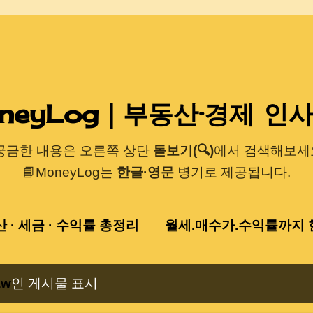
기본 콘텐츠로 건너뛰기
neyLog｜부동산·경제 인
 궁금한 내용은 오른쪽 상단
돋보기(🔍)
에서 검색해보세요
📘MoneyLog는
한글·영문
병기로 제공됩니다.
산 · 세금 · 수익률 총정리
월세.매수가.수익률까지 한
aw
인 게시물 표시