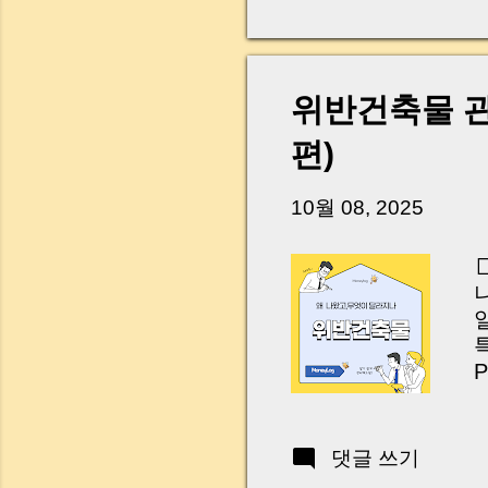
다. 금요일 오후 3시
황이 있었습니다. 또 
“매도인이 대출 안 갚
니다. 그래서 오늘은 
위반건축물 관리
꼭 준비해야 하는지 
하시면, 잔금일이 더 
편)
Introduction (Tap to 
10월 08, 2025
특
P
I
E
댓글 쓰기