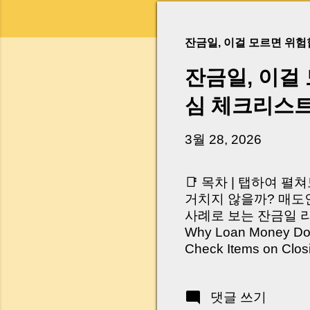
잔금일, 이걸 모르면 위
잔금일, 이걸
심 체크리스
3월 28, 2026
📑 목차 | 탭하여 펼
거치지 않을까? 매도인
사례로 보는 잔금일 리스크 
Why Loan Money Doesn
Check Items on Clo
이런 생각 해보신 적 
서 보면 전혀 그렇지 
댓글 쓰기
억 원이 한 번에 움직