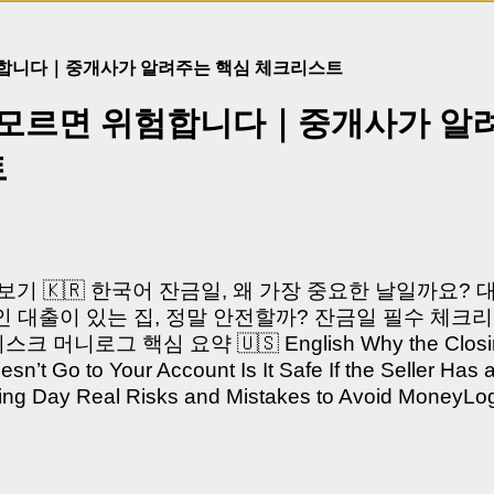
험합니다｜중개사가 알려주는 핵심 체크리스트
 모르면 위험합니다｜중개사가 알
트
쳐보기 🇰🇷 한국어 잔금일, 왜 가장 중요한 날일까요?
 대출이 있는 집, 정말 안전할까? 잔금일 필수 체크리
머니로그 핵심 요약 🇺🇸 English Why the Closing 
’t Go to Your Account Is It Safe If the Seller Has 
sing Day Real Risks and Mistakes to Avoid Money
있으신가요? “잔금일… 그냥 돈 보내고 끝나는 거 아닌
않습니다. 잔금일은 ‘서류 몇 장 처리하는 날’이 아니라,
이는 가장 긴장되는 순간 입니다. 실제로 제가 중개 