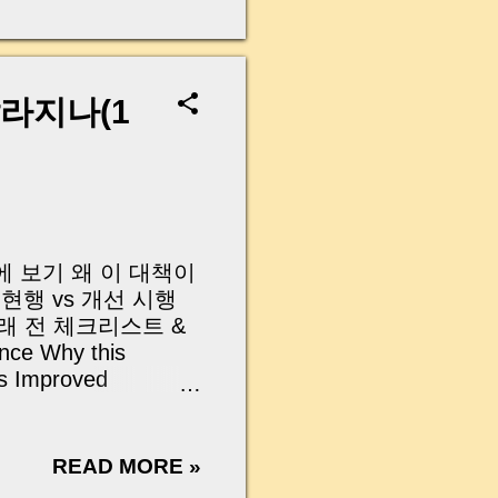
무산될 뻔한 아찔한 상
장으로 안 들어오죠?”
를 몰라서 생기는 걱정입
나는지, 그리고 무엇을
달라지나(1
 하나만 제대로 이해
이 될 수 있습니다. |
y…...
눈에 보기 왜 이 대책이
현행 vs 개선 시행
거래 전 체크리스트 &
ce Why this
vs Improved
klist & Clauses
025년 10월 발표한 「위
아니라, 현실적인 대
READ MORE »
전국에는 약 14만 8