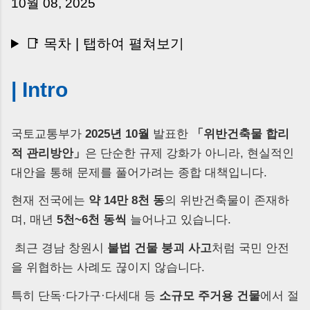
10월 08, 2025
는 날’이 아니라, 수천만 원, 많게는 수억 원이 한
번에 움직이는 가장 긴장되는 순간 입니다. 실제로
제가 중개 현장에서 겪었던 일입니다. 금요일 오후
📑 목차 | 탭하여 펼쳐보기
3시, 이체 한도에 막혀 송금이 멈췄고 그 자리에서
계약이 무산될 뻔한 아찔한 상황이 있었습니다. 또
| Intro
어떤 분은 이렇게 말씀하십니다. “내 대출인데 왜
내 통장으로 안 들어오죠?” “매도인이 대출 안 갚
고 도망가면 어떡하죠?” 이 모든 불안, 사실은 ‘구
국토교통부가
2025년 10월
발표한
「위반건축물 합리
조’를 몰라서 생기는 걱정입니다. 그래서 오늘은
적 관리방안」
은 단순한 규제 강화가 아니라, 현실적인
잔금일에 실제로 돈이 어떻게 움직이는지, 왜 사고
대안을 통해 문제를 풀어가려는 종합 대책입니다.
가 나는지, 그리고 무엇을 꼭 준비해야 하는지 중
개 실무 기준으로 아주 쉽게 풀어드리겠습니다. 이
현재 전국에는
약 14만 8천 동
의 위반건축물이 존재하
글 하나만 제대로 이해하시면, 잔금일이 더 이상
며, 매년
5천~6천 동씩
늘어나고 있습니다.
두려운 날이 아니라 “내 집을 완성하는 마지막 퍼
즐” 이 될 수 있습니다. | Introduction (Tap to
최근 경남 창원시
불법 건물 붕괴 사고
처럼
국민 안전
expand) Have you ever thought like this?
을 위협하는 사례
도 끊이지 않습니다.
“Closing day…...
특히 단독·다가구·다세대 등
소규모 주거용 건물
에서 절