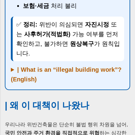
보험·세금
처리 불리
✅
정리:
위반이 의심되면
자진시정
또
는
사후허가(적법화)
가능 여부를 먼저
확인하고, 불가하면
원상복구
가 원칙입
니다.
| What is an “illegal building work”?
(English)
| 왜 이 대책이 나왔나
우리나라 위반건축물은 단순히 불법 행위 차원을 넘어,
국민 안전과 주거 환경을 직접적으로 위협
하는 심각한