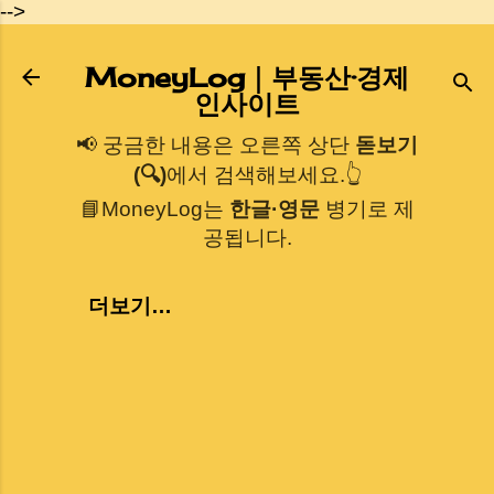
-->
기본 콘텐츠로 건너뛰기
MoneyLog｜부동산·경제
인사이트
📢 궁금한 내용은 오른쪽 상단
돋보기
(🔍)
에서 검색해보세요.👆
📘MoneyLog는
한글·영문
병기로 제
공됩니다.
더보기…