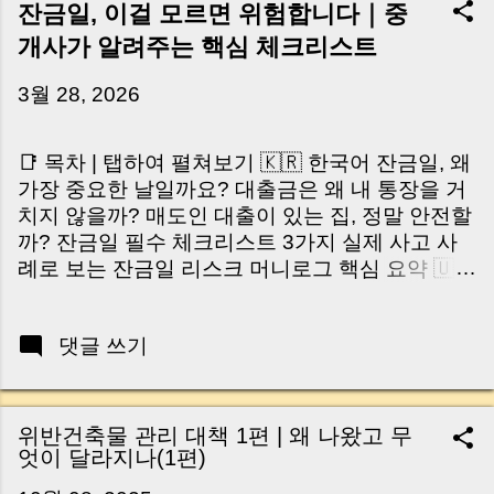
잔금일, 이걸 모르면 위험합니다｜중
개사가 알려주는 핵심 체크리스트
3월 28, 2026
📑 목차 | 탭하여 펼쳐보기 🇰🇷 한국어 잔금일, 왜
가장 중요한 날일까요? 대출금은 왜 내 통장을 거
치지 않을까? 매도인 대출이 있는 집, 정말 안전할
까? 잔금일 필수 체크리스트 3가지 실제 사고 사
례로 보는 잔금일 리스크 머니로그 핵심 요약 🇺🇸
English Why the Closing Day Matters Most Why
Loan Money Doesn’t Go to Your Account Is It
댓글 쓰기
Safe If the Seller Has a Loan? 3 Must-Check
Items on Closing Day Real Risks and Mistakes
to Avoid MoneyLog Key Takeaway 혹시 이런 생
각 해보신 적 있으신가요? “잔금일… 그냥 돈 보내
위반건축물 관리 대책 1편 | 왜 나왔고 무
고 끝나는 거 아닌가요?” 하지만 현장에서 보면 전
엇이 달라지나(1편)
혀 그렇지 않습니다. 잔금일은 ‘서류 몇 장 처리하