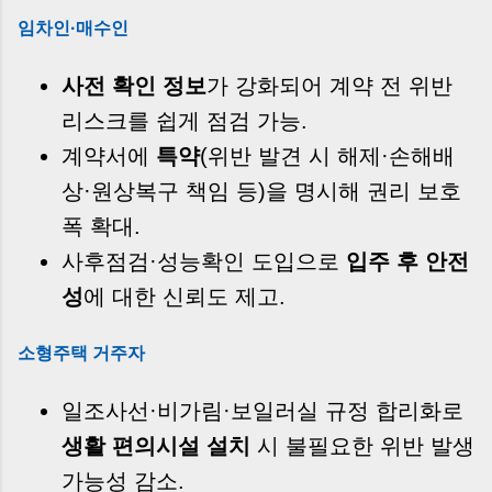
임차인·매수인
사전 확인 정보
가 강화되어 계약 전 위반
리스크를 쉽게 점검 가능.
계약서에
특약
(위반 발견 시 해제·손해배
상·원상복구 책임 등)을 명시해 권리 보호
폭 확대.
사후점검·성능확인 도입으로
입주 후 안전
성
에 대한 신뢰도 제고.
소형주택 거주자
일조사선·비가림·보일러실 규정 합리화로
생활 편의시설 설치
시 불필요한 위반 발생
가능성 감소.