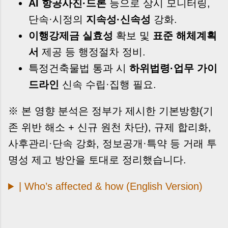
AI 항공사진·드론
등으로 상시 모니터링,
단속·시정의
지속성·신속성
강화.
이행강제금 실효성
확보 및
표준 해체계획
서
제공 등 행정절차 정비.
특정건축물법 통과 시
하위법령·업무 가이
드라인
신속 수립·집행 필요.
※ 본 영향 분석은 정부가 제시한 기본방향(기
존 위반 해소 + 신규 원천 차단), 규제 합리화,
사후관리·단속 강화, 정보공개·특약 등 거래 투
명성 제고 방안을 토대로 정리했습니다.
| Who’s affected & how (English Version)