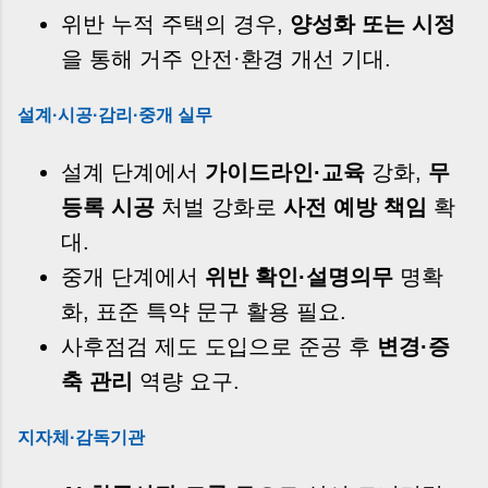
위반 누적 주택의 경우,
양성화 또는 시정
을 통해 거주 안전·환경 개선 기대.
설계·시공·감리·중개 실무
설계 단계에서
가이드라인·교육
강화,
무
등록 시공
처벌 강화로
사전 예방 책임
확
대.
중개 단계에서
위반 확인·설명의무
명확
화, 표준 특약 문구 활용 필요.
사후점검 제도 도입으로 준공 후
변경·증
축 관리
역량 요구.
지자체·감독기관