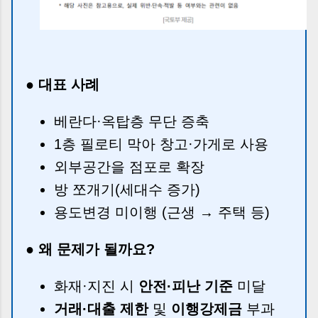
● 대표 사례
베란다·옥탑층 무단 증축
1층 필로티 막아 창고·가게로 사용
외부공간을 점포로 확장
방 쪼개기(세대수 증가)
용도변경 미이행 (근생 → 주택 등)
● 왜 문제가 될까요?
화재·지진 시
안전·피난 기준
미달
거래·대출 제한
및
이행강제금
부과