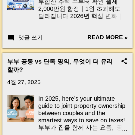
부합산 주택 수부터 확인 월세
팔 계획이 있는 분들이 꼭 알아야
특히 이번 토론회에서는 주택담
2,000만원 함정｜1원 초과해도
할 핵심 변화와 실무상 주의사항
보대출 규제, 부동산 세금, 실수요
달라집니다 2026년 핵심 변화｜
을 사례 중심으로 쉽게 정리해보
자 지원, 주택 공급 확대 등 시장
전세 보증금도 과세 확대? 합법적
겠습니다. 🇺🇸 Introduction in
에 영향을 줄 수 있는 다양한 주제
으로 세금 줄이는 절세 전략 3가
English (Tap to Open) Even if
가 논의됐습니다. 다만 많은 분들
READ MORE »
댓글 쓰기
지 한눈에 보는 체크리스트｜지
you own only one home, your tax
이 착각하는 것처럼 토론회에서
금 준비해야 할 것 🇺🇸 English
burden could...
나온 내용이 곧바로 시행되는 것
Am I Taxable? | Check
은 아닙니다. 아직은 전문가와 관
Household Property Count First
부부 공동 vs 단독 명의, 무엇이 더 유리
계기관의 의견을 수렴하는 단계
The ₩20 Million Trap | Even ₩1
할까?
이며, 실제 제도 변경 여부와 시행
Changes Everything 2026
시기는 정부의 공식 발표를 통해
Changes | Deposit Tax Rules
4월 27, 2025
확정됩니다. 이번 글에서는 현재
Expanding? 3 Legal Ways to
논의되고 있는 핵심 쟁점은 무엇
Reduce Rental Income Tax
In 2025, here’s your ultimate
인지, 앞으로 어떤 변화가 예상되
Quick Checklist | What You Need
guide to joint property ownership
는지, 그리고 실수요자와 집주인
to Prepare 안녕하세요, 머니로그
between couples and the
은 무엇을 준비하면 좋을지 쉽게
(MoneyBee)입니다 🐝 요즘 은퇴
smartest ways to save on taxes!
정리해 드리겠습니다. 🇺🇸
후 월세 수입을 준비하시거나, 다
부부가 집을 함께 사는 요즘, '공
English (Tap to Open) The
주택 투자 계획을 고민하는 분들
동 명의 '를 할지 '단독 명의' 로 할