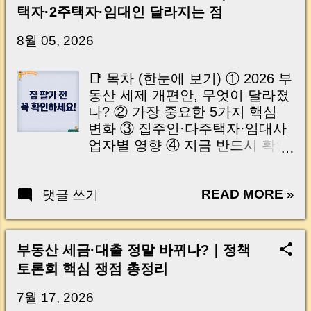
신가요? “잔금일… 그냥 돈 보내고 끝나는 거 아
택자·2주택자·임대인 달라지는 점
닌가요?” 하지만 현장에서 보면 전혀 그렇지 않
습니다. 잔금일은 ‘서류 몇 장 처리하는 날’이 아
8월 05, 2026
니라, 수천만 원, 많게는 수억 원이 한 번에 움직
이는 가장 긴장되는 순간 입니다. 실제로 제가
📑 목차 (한눈에 보기) ① 2026 부
중개 현장에서 겪었던 일입니다. 금요일 오후 3
동산 세제 개편안, 무엇이 달라졌
시, 이체 한도에 막혀 송금이 멈췄고 그 자리에
나? ② 가장 중요한 5가지 핵심
서 계약이 무산될 뻔한 아찔한 상황이 있었습니
변화 ③ 집주인·다주택자·임대사
다. 또 어떤 분은 이렇게 말씀하십니다. “내 대출
업자별 영향 ④ 지금 반드시 확인
인데 왜 내 통장으로 안 들어오죠?” “매도인이 대
해야 할 체크포인트 ⑤ 자주 묻는
출 안 갚고 도망가면 어떡하죠?” 이 모든 불안,
질문(Q&A) 🇺🇸 Table of
사실은 ‘구조’를 몰라서 생기는 걱정입니다. 그래
READ MORE »
댓글 쓰기
Contents (Tap to Open) 1.
서 오늘은 잔금일에 실제로 돈이 어떻게 움직이
What's Changing in the 2026
는지, 왜 사고가 나는지, 그리고 무엇을 꼭 준비
Real Estate Tax Reform? 2. Five
해야 하는지 중개 실무 기준으로 아주 쉽게 풀어
Major Tax Changes You Need to
부동산 세금·대출 정말 바뀌나?｜정책
드리겠습니다. 이 글 하나만 제대로 이해하시면,
Know 3. Who Will Be Most
토론회 핵심 쟁점 총정리
잔금일이 더 이상 두려운 날이 아니라 “내 집을
Affected? 4. Essential Checklist
완성하는 마지막 퍼즐” 이 될 수 있습니다. |
Before Selling a Property 5.
7월 17, 2026
Introduction (Tap to expand) Have you ever