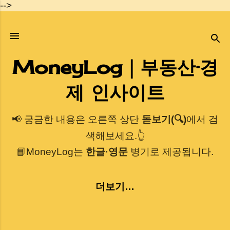
-->
기본 콘텐츠로 건너뛰기
MoneyLog｜부동산·경
제 인사이트
📢 궁금한 내용은 오른쪽 상단
돋보기(🔍)
에서 검
색해보세요.👆
📘MoneyLog는
한글·영문
병기로 제공됩니다.
더보기…