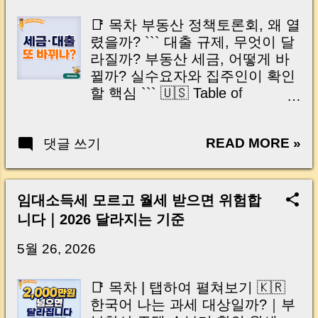
Frequently Asked Questions 집이
thought like this? “Closing day…...
한 채뿐인데도 세금 부담이 커질
📑 목차 부동산 정책토론회, 왜 열
수 있고, 새집을 산 뒤 기존 집을
렸을까? ``` 대출 규제, 무엇이 달
조금 늦게 팔았다는 이유로 비과
라질까? 부동산 세금, 어떻게 바
세 혜택을 놓칠 수도 있습니다. 최
뀔까? 실수요자와 집주인이 확인
근 발표된 2026년 부동산 세제 개
할 핵심 ``` 🇺🇸 Table of
편안 에는 일시적 2주택자의 기존
Contents (Tap to Open) ``` Why
주택 처분 기한부터 임대주택 세
Is the Real Estate Policy Debate
제 혜택, 상생임대주택 특례, 1주
READ MORE »
댓글 쓰기
Being Held? How Could
택자 양도소득세 공제까지 실거
Mortgage Rules Change? How
래에 직접 영향을 미치는 내용이
Could Real Estate Taxes
담겼습니다. 이번 개편은 단순히
Change? What Buyers and
임대소득세 모르고 월세 받으면 위험합
“세금이 오른다, 내린다”의 문제
Homeowners Should Check ```
니다｜2026 달라지는 기준
가 아닙니다. 언제 사고, 언제 팔
최근 정부가 부동산 정책 방향을
고, 얼마나 거주했는지 에 따라 세
논의하기 위한 정책토론회를 잇
5월 26, 2026
금 차이가 크게 벌어질 수 있어 계
따라 개최하면서, "대출이 또 바
약 전에 달라진 기준부터 확인해
뀌는 건가?" , "세금이 달라지면
📑 목차 | 탭하여 펼쳐보기 🇰🇷
야 합니다. 이번 글에서는 복잡한
지금 집을 사거나 팔아야 하나?"
한국어 나는 과세 대상일까?｜부
세법 용어는 줄이고, 집을 사거나
하는 궁금증이 커지고 있습니다.