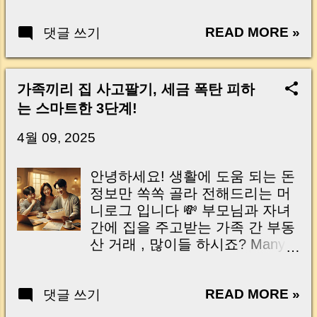
government has recently ...
이 정말 많습니다. 예전에는 "월
지 고민하는 분들 많죠? 최근 부
세 받으면 생활비에 보탠다" 정도
READ MORE »
댓글 쓰기
동산 세금 제도가 여러 번 바뀌면
로 생각하셨다면, 이제는 조금 다
서, 명의 선택이 세금 부담에 큰
른 관점이 필요해졌습니다. 매달
차이를 만들 수 있습니다. 오늘은
꼬박꼬박 들어오는 월세가 반가
부부 공동 명의가 무엇인지, 어떤
가족끼리 집 사고팔기, 세금 폭탄 피하
운 건 맞지만, 그 뒤에서 조용히
장점과 주의할 점이 있는지, 그리
는 스마트한 3단계!
따라오는 것이 하나 있습니다. 바
고 절세 효과를 어떻게 누릴 수 있
로 '주택임대소득세' 입니다. 📌
는지 쉽고 친절하게 설명해 드릴
4월 09, 2025
일단 이것부터 기억하세요. "월세
게요. Let's dive into what joint
를 12개월 받았는데, 그중 한 달~
ownership means, its major
안녕하세요! 생활에 도움 되는 돈
서너 달치가 세금으로 빠질 수도
advantages and potential
정보만 쏙쏙 골라 전해드리는 머
있습니다." "나는 주택이 두 채뿐
downsides, and how you can
니로그 입니다 💸 부모님과 자녀
인데 괜찮겠지?" "전세만 주는데
maximize your tax savings in an
간에 집을 주고받는 가족 간 부동
세금 없지 않나?" "월세 조금 받는
easy and friendly way! 부부 공동
산 거래 , 많이들 하시죠? Many
데 괜찮지 않을까?"라고 생각하셨
명의란 무엇인가요? What Is
people transfer real estate within
다면 예상과 다른 결과가 나올 수
Joint Ownership Between
their family, like from parents to
도 있습니다. 이번 글에서는 복잡
Spouses? 부부 공동 명의는 부부
READ MORE »
댓글 쓰기
children. 하지만 마음은 가족이라
한 세법 용어는 최대한 빼고, ①
가 함께 한 채의 부동산을 구매할
편해도, 세법은 가족이라고 봐주
내가 과세 대상인지 , ② 2,000만