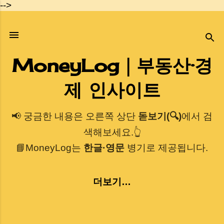
-->
기본 콘텐츠로 건너뛰기
MoneyLog｜부동산·경
제 인사이트
📢 궁금한 내용은 오른쪽 상단
돋보기(🔍)
에서 검
색해보세요.👆
📘MoneyLog는
한글·영문
병기로 제공됩니다.
더보기…