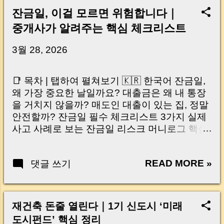
잔금일, 이걸 모르면 위험합니다｜
중개사가 알려주는 핵심 체크리스트
3월 28, 2026
📑 목차 | 탭하여 펼쳐보기 🇰🇷 한국어 잔금일,
왜 가장 중요한 날일까요? 대출금은 왜 내 통장
을 거치지 않을까? 매도인 대출이 있는 집, 정말
안전할까? 잔금일 필수 체크리스트 3가지 실제
사고 사례로 보는 잔금일 리스크 머니로그 핵심
요약 🇺🇸 English Why the Closing Day
Matters Most Why Loan Money Doesn’t Go to
READ MORE »
댓글 쓰기
Your Account Is It Safe If the Seller Has a
Loan? 3 Must-Check Items on Closing Day
Real Risks and Mistakes to Avoid MoneyLog
Key Takeaway 혹시 이런 생각 해보신 적 있으
재건축 돈줄 열린다｜1기 신도시 ‘미래
신가요? “잔금일… 그냥 돈 보내고 끝나는 거 아
도시펀드’ 핵심 정리