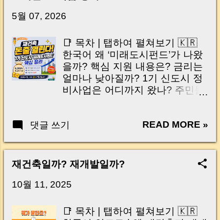
닌가요?” 하지만 현장에서 보면 전혀 그렇지 않
습니다. 잔금일은 ‘서류 몇 장 처리하는 날’이 아
5월 07, 2026
니라, 수천만 원, 많게는 수억 원이 한 번에 움직
이는 가장 긴장되는 순간 입니다. 실제로 제가
📑 목차 | 탭하여 펼쳐보기 🇰🇷
중개 현장에서 겪었던 일입니다. 금요일 오후 3
한국어 왜 ‘미래도시펀드’가 나왔
시, 이체 한도에 막혀 송금이 멈췄고 그 자리에
을까? 핵심 지원 내용은? 금리는
서 계약이 무산될 뻔한 아찔한 상황이 있었습니
얼마나 낮아질까? 1기 신도시 정
다. 또 어떤 분은 이렇게 말씀하십니다. “내 대출
비사업은 어디까지 왔나? 주민들
인데 왜 내 통장으로 안 들어오죠?” “매도인이 대
이 꼭 봐야 할 부분 앞으로 일정
출 안 갚고 도망가면 어떡하죠?” 이 모든 불안,
은? 머니로그 한줄 정리 자주 묻
사실은 ‘구조’를 몰라서 생기는 걱정입니다. 그래
READ MORE »
댓글 쓰기
는 질문 Q&A 🇺🇸 English Why
서 오늘은 잔금일에 실제로 돈이 어떻게 움직이
Was the Future City Fund
는지, 왜 사고가 나는지, 그리고 무엇을 꼭 준비
Created? Key Support Measures
해야 하는지 중개 실무 기준으로 아주 쉽게 풀어
How Much Lower Could the
재건축일까? 재개발일까?
드리겠습니다. 이 글 하나만 제대로 이해하시면,
Interest Rate Be? Progress of
잔금일이 더 이상 두려운 날이 아니라 “내 집을
First-Generation New Town
10월 11, 2025
완성하는 마지막 퍼즐” 이 될 수 있습니다. |
Redevelopment Key Points
Introduction (Tap to expand) Have you ever
Residents Should Watch Next
📑 목차 | 탭하여 펼쳐보기 🇰🇷
thought like this? “Closing day…...
Schedule MoneyLog Summary