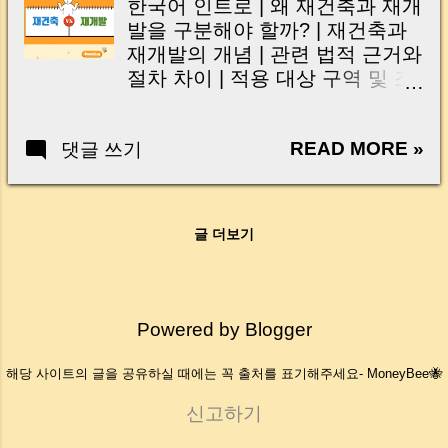
한국어 인트로 | 왜 재건축과 재개
Frequently Asked Questions 1기
발을 구분해야 할까? | 재건축과
신도시 재건축 이야기가 나온 지
재개발의 개념 | 관련 법적 근거와
도 꽤 오래됐습니다. 그런데 실제
절차 차이 | 적용 대상 구역 및 조
현장에서는 “언제 시작되나요?”
건 | 비용 부담 구조와 분담금 차
“왜 이렇게 느린가요?”라는 말이
이 | 조합원 혜택 및 일반분양 차
계속 나옵니다. 이유는 생각보다
READ MORE »
댓글 쓰기
이 | 실제 사례 비교 | 자주 묻는
단순합니다. 재건축은 결국 돈과
질문 (Q&A) | 핵심 요약 정리 | 마
시간 이 함께 움직여야 하기 때문
무리 및 독자 질문 🇺🇸 English
입니다. 정비구역 지정부터 조합
Intro | Why distinguish
글 더보기
운영, 시공사 선정, 각종 행정절차
Reconstruction vs
까지 진행하려면 초기 사업비가
Redevelopment? | Basic
필요한데, 이 자금을 높은 금리로
Concepts | Legal Basis &
조달하면 사업 속도가 느려질 수
Procedures | Eligible Areas &
Powered by Blogger
밖에 없습니다. 그래서 이번에 정
Conditions | Financial Burden &
부가 꺼낸 카드가 바로 ‘미래도시
Contributions | Member Benefits
해당 사이트의 글을 공유하실 때에는 꼭 출처를 표기해주세요- MoneyBee🐝
펀드’ 입니다. 정부는 총 6,000억
& General Sale | Case Studies
원 규모의 펀드를 조성해 노후계
Comparison | FAQ | Key
신고하기
획도시 정비사업에 필요한 초기
Takeaways | Conclusion &