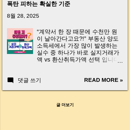
폭탄 피하는 확실한 기준
닌가요?” 하지만 현장에서 보면 전혀 그렇지 않
습니다. 잔금일은 ‘서류 몇 장 처리하는 날’이 아
8월 28, 2025
니라, 수천만 원, 많게는 수억 원이 한 번에 움직
이는 가장 긴장되는 순간 입니다. 실제로 제가
“계약서 한 장 때문에 수천만 원
중개 현장에서 겪었던 일입니다. 금요일 오후 3
이 날아간다고요?!” 부동산 양도
시, 이체 한도에 막혀 송금이 멈췄고 그 자리에
소득세에서 가장 많이 발생하는
서 계약이 무산될 뻔한 아찔한 상황이 있었습니
실수 중 하나가 바로 실지거래가
다. 또 어떤 분은 이렇게 말씀하십니다. “내 대출
액 vs 환산취득가액 선택 입니다.
인데 왜 내 통장으로 안 들어오죠?” “매도인이 대
실수로 환산취득가액을 적용했다
출 안 갚고 도망가면 어떡하죠?” 이 모든 불안,
가, 국세청에서 실지거래가액이
사실은 ‘구조’를 몰라서 생기는 걱정입니다. 그래
READ MORE »
댓글 쓰기
확인되면 수백만 원~수억 원까지
서 오늘은 잔금일에 실제로 돈이 어떻게 움직이
세금 폭탄 을 맞을 수 있어요. 하
는지, 왜 사고가 나는지, 그리고 무엇을 꼭 준비
지만 걱정하지 마세요! 이 글에서
해야 하는지 중개 실무 기준으로 아주 쉽게 풀어
는 2025년 8월 28일 기준 최신 법
드리겠습니다. 이 글 하나만 제대로 이해하시면,
글 더보기
령 을 토대로, ✔️ 실지거래가액과
잔금일이 더 이상 두려운 날이 아니라 “내 집을
환산취득가액의 정확한 차이 ✔️
완성하는 마지막 퍼즐” 이 될 수 있습니다. |
환산가액이 허용되는 단 하나의
Introduction (Tap to expand) Have you ever
조건 ✔️ 국세청 실수 사례와 체크