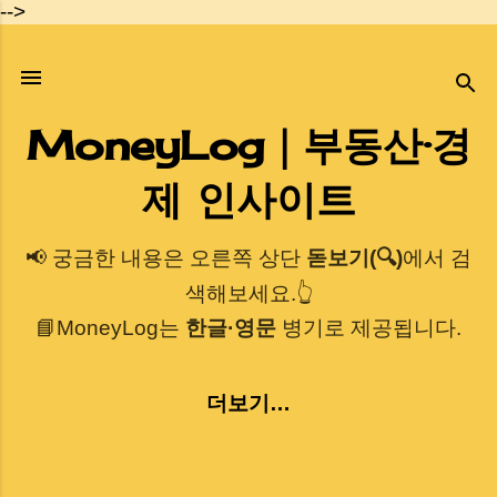
-->
기본 콘텐츠로 건너뛰기
MoneyLog｜부동산·경
제 인사이트
📢 궁금한 내용은 오른쪽 상단
돋보기(🔍)
에서 검
색해보세요.👆
📘MoneyLog는
한글·영문
병기로 제공됩니다.
더보기…