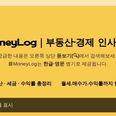
기본 콘텐츠로 건너뛰기
neyLog｜부동산·경제 인
 궁금한 내용은 오른쪽 상단
돋보기(🔍)
에서 검색해보세요
📘MoneyLog는
한글·영문
병기로 제공됩니다.
산 · 세금 · 수익률 총정리
월세.매수가.수익률까지 한
물 표시