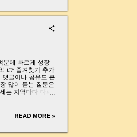
무산될 뻔한 아찔한 상
장으로 안 들어오죠?”
를 몰라서 생기는 걱정입
나는지, 그리고 무엇을
 하나만 제대로 이해
이 될 수 있습니다. |
y…...
심 덕분에 빠르게 성장
! 👉 즐겨찾기 추가
면 댓글이나 공유도 큰
가장 많이 듣는 질문은
득세는 지역마다 다르
ed Questions:
 different by
nse?” 이제 계산기로 바로 확
READ MORE »
바탕으로 만든 실전
practical
ulas. 계산기 모음 |