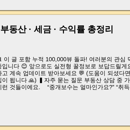
, 이체 한도에 막혀 송금이 멈췄고 그 자리에서 계약이 
어떤 분은 이렇게 말씀하십니다. “내 대출인데 왜 내 통
고 도망가면 어떡하죠?” 이 모든 불안, 사실은 ‘구조’
잔금일에 실제로 돈이 어떻게 움직이는지, 왜 사고가 
 부동산 · 세금 · 수익률 총정리
중개 실무 기준으로 아주 쉽게 풀어드리겠습니다. 이 글
이상 두려운 날이 아니라 “내 집을 완성하는 마지막 퍼즐” 
expand) Have you ever thought like this? “Closing da
📊 이 글 포함 누적 100,000뷰 돌파! 여러분의 관
중입니다 😊 앞으로도 실전형 꿀정보로 보답드릴게요
하고 계속 업데이트 받아보세요 💬 (도움이 되셨다
힘이 됩니다 🙏) ▍자주 묻는 질문 부동산 상담 중 
이런 것들이에요. “중개보수는 얼마인가요?” “취
요?” “전세를 월세로 바꾸면 얼마죠?” Frequently Ask
How much is the brokerage fee?” “Is acquisition tax
egion?” “What’s the equivalent rent for Jeo
인하세요! 실제 현장에서 사용되는 공식과 조건을 
 계산기 입니다. Now you can check instantly with 
alculators based on real-world real estate form