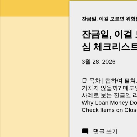
잔금일, 이걸 모르면 위
잔금일, 이걸
심 체크리스
3월 28, 2026
📑 목차 | 탭하여 펼
거치지 않을까? 매도인
사례로 보는 잔금일 리스크 
Why Loan Money Doesn
Check Items on Clo
이런 생각 해보신 적 
서 보면 전혀 그렇지 
댓글 쓰기
억 원이 한 번에 움직