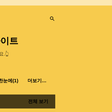
사이트
.👆
눈에(1)
더보기…
전체 보기