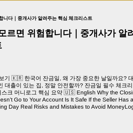
험합니다｜중개사가 알려주는 핵심 체크리스트
 모르면 위험합니다｜중개사가 알
트
쳐보기 🇰🇷 한국어 잔금일, 왜 가장 중요한 날일까요?
 대출이 있는 집, 정말 안전할까? 잔금일 필수 체크리
머니로그 핵심 요약 🇺🇸 English Why the Closing 
’t Go to Your Account Is It Safe If the Seller Has 
sing Day Real Risks and Mistakes to Avoid Money
있으신가요? “잔금일… 그냥 돈 보내고 끝나는 거 아닌
않습니다. 잔금일은 ‘서류 몇 장 처리하는 날’이 아니라,
이는 가장 긴장되는 순간 입니다. 실제로 제가 중개 