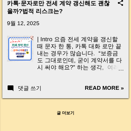
Key Takeaway 혹시 이런 생각 해보신 적 있으
카톡·문자로만 전세 계약 갱신해도 괜찮
신가요? “잔금일… 그냥 돈 보내고 끝나는 거 아
을까?법적 리스크는?
닌가요?” 하지만 현장에서 보면 전혀 그렇지 않
습니다. 잔금일은 ‘서류 몇 장 처리하는 날’이 아
9월 12, 2025
니라, 수천만 원, 많게는 수억 원이 한 번에 움직
이는 가장 긴장되는 순간 입니다. 실제로 제가
| Intro 요즘 전세 계약을 갱신할
중개 현장에서 겪었던 일입니다. 금요일 오후 3
때 문자 한 통, 카톡 대화 로만 끝
시, 이체 한도에 막혀 송금이 멈췄고 그 자리에
내는 경우가 많습니다. “보증금
서 계약이 무산될 뻔한 아찔한 상황이 있었습니
도 그대로인데, 굳이 계약서를 다
다. 또 어떤 분은 이렇게 말씀하십니다. “내 대출
시 써야 해요?” 하는 생각, 여러
인데 왜 내 통장으로 안 들어오죠?” “매도인이 대
분도 하신 적 있으신가요? 하지
출 안 갚고 도망가면 어떡하죠?” 이 모든 불안,
만 현실은 조금 다릅니다. 2025
사실은 ‘구조’를 몰라서 생기는 걱정입니다. 그래
READ MORE »
댓글 쓰기
년 9월 현재, 대부분의 은행과 보
서 오늘은 잔금일에 실제로 돈이 어떻게 움직이
증보험사에서는 반드시 새로운
는지, 왜 사고가 나는지, 그리고 무엇을 꼭 준비
계약서와 확정일자 를 요구하고
해야 하는지 중개 실무 기준으로 아주 쉽게 풀어
있어요. 특히 공인중개사 명판이
드리겠습니다. 이 글 하나만 제대로 이해하시면,
글 더보기
찍힌 정식 계약서 가 아니면 보증
잔금일이 더 이상 두려운 날이 아니라 “내 집을
보험 갱신이 거절될 수도 있고, 추
완성하는 마지막 퍼즐” 이 될 수 있습니다. |
후 보증금 반환 문제로 큰 불상사