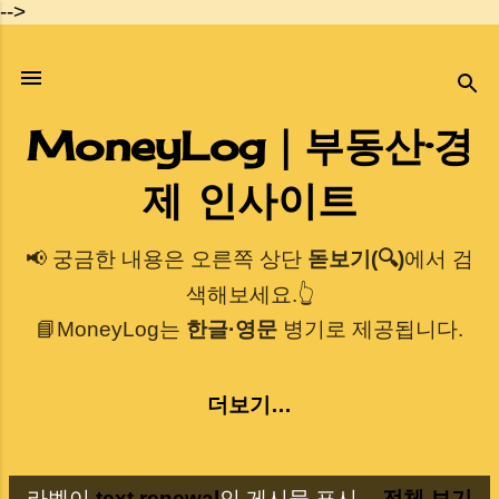
-->
기본 콘텐츠로 건너뛰기
MoneyLog｜부동산·경
제 인사이트
📢 궁금한 내용은 오른쪽 상단
돋보기(🔍)
에서 검
색해보세요.👆
📘MoneyLog는
한글·영문
병기로 제공됩니다.
더보기…
라벨이
text renewal
인 게시물 표시
전체 보기