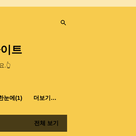
사이트
.👆
눈에(1)
더보기…
전체 보기