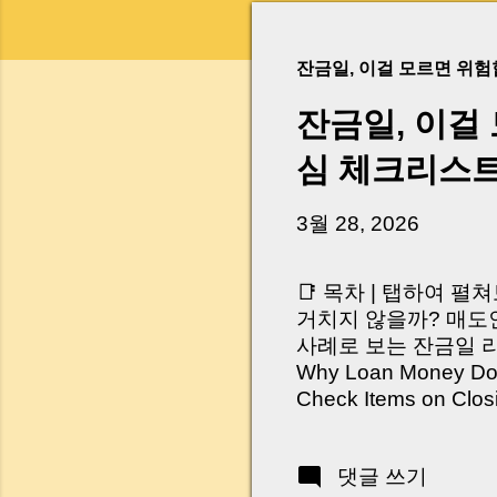
잔금일, 이걸 모르면 위
잔금일, 이걸
심 체크리스
3월 28, 2026
📑 목차 | 탭하여 펼
거치지 않을까? 매도인
사례로 보는 잔금일 리스크 
Why Loan Money Doesn
Check Items on Clo
이런 생각 해보신 적 
서 보면 전혀 그렇지 
댓글 쓰기
억 원이 한 번에 움직