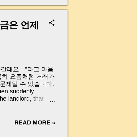
on 예시 Example 특징
 is included
 duration ⚠ 하루 짧
sive 계약 시작일 제외
증금은 언제
.01 ✅ 실제 체류 길어짐
dates 🧾 민법 제157조
 law Article 157,
 나갈래요…”라고 마음
 특히 요즘처럼 거래가
 문제일 수 있습니다.
then suddenly
he landlord, that
 when the market is
우 언제까지 보증금을 돌려줘
볼게요! So the
READ MORE »
turn the deposit?
e Court ruling. 📌 대