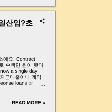
t one 2-year
 New contract
ied Renewal? 계약
모두 갱신 거절 또는
초일산입?초
nant gives notice
존 조건 그대로 2년이 연장
 없이도 자동 연장 가
: 6~2개월 전 통지 시 갱
gal window ...
요. Contract
 하루 차이로 수백만 원이 왔다
 a single day
? 특히 전세자금대출이나 계약
nse loans or
’ 과 ‘초일 불산입’ 이에요!
예시와 꿀팁까지 알기 쉽게 정
ples and pro tips!
READ MORE »
 Exclusive –