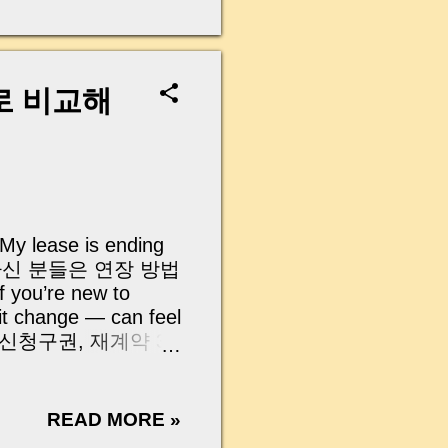
무산될 뻔한 아찔한 상
장으로 안 들어오죠?”
를 몰라서 생기는 걱정입
나는지, 그리고 무엇을
로 비교해
 하나만 제대로 이해
이 될 수 있습니다. |
y…...
ase is ending
약을 하신 분들은 연장 방법
’re new to
sit change — can feel
갱신청구권, 재계약 3
 체크포인트 까지 하
가지 3 Ways to
자동 연장 Implied
READ MORE »
ent 계약갱신청구권 – 임차인이