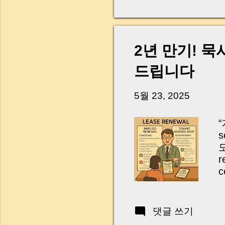
다. 금요일 오후 3시
황이 있었습니다. 또 
“매도인이 대출 안 갚
니다. 그래서 오늘은 
2년 만기! 
꼭 준비해야 하는지 
하시면, 잔금일이 더 
드립니다
Introduction (Tap to 
5월 23, 2025
“
s
r
E
댓글 쓰기
r