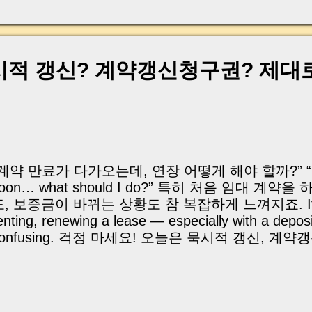
, 이체 한도에 막혀 송금이 멈췄고 그 자리에서 계약이 
어떤 분은 이렇게 말씀하십니다. “내 대출인데 왜 내 통
고 도망가면 어떡하죠?” 이 모든 불안, 사실은 ‘구조’
잔금일에 실제로 돈이 어떻게 움직이는지, 왜 사고가 
묵시적 갱신? 계약갱신청구권? 제대
중개 실무 기준으로 아주 쉽게 풀어드리겠습니다. 이 글
이상 두려운 날이 아니라 “내 집을 완성하는 마지막 퍼즐” 
expand) Have you ever thought like this? “Closing da
계약 만료가 다가오는데, 연장 어떻게 해야 할까?” “My le
oon… what should I do?” 특히 처음 임대 계
도, 보증금이 바뀌는 상황도 참 복잡하게 느껴지죠. If you
enting, renewing a lease — especially with a depo
confusing. 걱정 마세요! 오늘은 묵시적 갱신, 계약
가지 방법부터 보증금 변경 시 주의사항 과 확정일자
나씩 쉽게 알려드릴게요 😊 | 1️⃣ 임대 계약 연장 방법 3
xtend Your Lease 묵시적 갱신 – 말없이 계속 살면 
enewal: Automatic if both parties stay sil