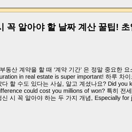
구하는 법적 2년 연장 Tenant’s legal right to reques
xtension 재계약 – 보증금·조건 변경 시 새 계약서 작성
ith revised terms | 묵시적 갱신이란? What is Impl
만료 6개월 전부터 2개월 전까지 임대인과 임차인 
시 꼭 알아야 할 날짜 계산 꿀팁! 
건 변경 통보를 하지 않으면 If neither landlord nor te
etween 6 to 2 months before lease end, 기
됩니다. (주택임대차보호법 제6조) 🟢 장점: 계약서
 Auto-renews without new paperwork 🔴 단점
 불가 No renewal if proper notice is given within le
부동산 계약을 할 때 ‘계약 기간’ 은 정말 중요한 요소예
uration in real estate is super important!
다 할 수도 있다는 사실, 알고 계셨나요? Did you know
ifference could cost you millions of won
신 시 꼭 알아야 하는 두 가지 개념, Especially for jeo
enewals, two terms are crucial: 바로 ‘초일산입
nclusive vs Exclusive start dates! 지니가 
해 드릴게요 🍊 Let’s break it down with simple exam
 초일산입 vs 초일 불산입, 쉽게 말하면? Inclusive vs