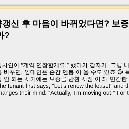
hat’s the difference? 구분 Type 설명 Explanati
eature 초일산입 Inclusive 계약 시작일 포함 Start date
025.01.01 ~ 2027.12.31 ✅ 명확한 계약 기간 Clear
 체감 Feels one day shorter 초일 불산입 Exclu
갱신 후 마음이 바뀌었다면? 보
tart date not included 2025.01.01 ~ 2027.01
까?
ore real stay time ⚠ 날짜 혼란 가능 Confusing 
서는 원칙적으로 ‘초일 불산입’ 이 기본! By Korean civil
xclusive start is the default! 하지만 합의 시 ...
임차인이 “계약 연장할게요!” 했다가 갑자기 “그냥
을 바꾸면, 임대인은 순간 멘붕 이 올 수도 있죠 😅
잘 안 되는 시기에는 보증금 반환 시점 이 꽤 민감한
he tenant first says, “Let’s renew the lease!” and 
hanges their mind: “Actually, I’m moving out.” For t
ind of switch can be a real headache 😅 Especially
low and hard to re-rent. 그렇다면, 이런 경
야 할까요? 대법원의 최신 판례를 바탕으로 하나씩 풀어
ig question is — when does the landlord have to re
et’s take a careful look, based on a recent Suprem