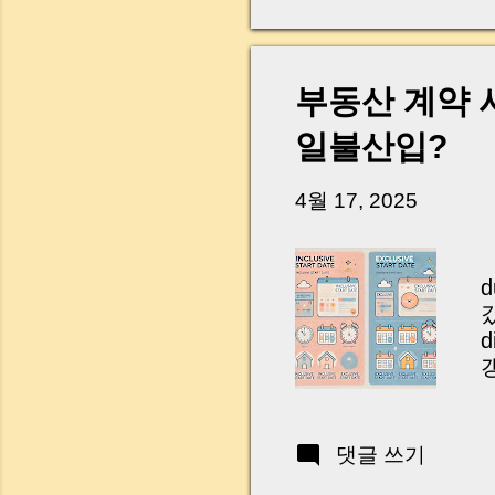
요
e
w
부동산 계약 
조
일불산입?
b
능
4월 17, 2025
신
d
갔
d
갱
r
I
리
댓글 쓰기
