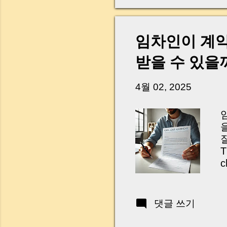
W
F
2
은
임차인이 계약
S
받을 수 있을
M
에
e
4월 02, 2025
T
c
k
s
댓글 쓰기
b
L