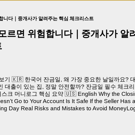
험합니다｜중개사가 알려주는 핵심 체크리스트
 모르면 위험합니다｜중개사가 알
트
쳐보기 🇰🇷 한국어 잔금일, 왜 가장 중요한 날일까요?
 대출이 있는 집, 정말 안전할까? 잔금일 필수 체크리
머니로그 핵심 요약 🇺🇸 English Why the Closing 
’t Go to Your Account Is It Safe If the Seller Has 
sing Day Real Risks and Mistakes to Avoid Money
있으신가요? “잔금일… 그냥 돈 보내고 끝나는 거 아닌
않습니다. 잔금일은 ‘서류 몇 장 처리하는 날’이 아니라,
이는 가장 긴장되는 순간 입니다. 실제로 제가 중개 