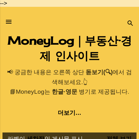
-->
기본 콘텐츠로 건너뛰기
MoneyLog｜부동산·경
제 인사이트
📢 궁금한 내용은 오른쪽 상단
돋보기(🔍)
에서 검
색해보세요.👆
📘MoneyLog는
한글·영문
병기로 제공됩니다.
더보기…
라벨이
세차장
인 게시물 표시
전체 보기