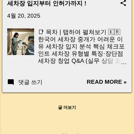
Key Takeaway 혹시 이런 생각 해보신 적 있으
세차장 입지부터 인허가까지 !
신가요? “잔금일… 그냥 돈 보내고 끝나는 거 아
닌가요?” 하지만 현장에서 보면 전혀 그렇지 않
4월 20, 2025
습니다. 잔금일은 ‘서류 몇 장 처리하는 날’이 아
니라, 수천만 원, 많게는 수억 원이 한 번에 움직
📑 목차 | 탭하여 펼쳐보기 🇰🇷
이는 가장 긴장되는 순간 입니다. 실제로 제가
한국어 세차장 중개가 어려운 이
중개 현장에서 겪었던 일입니다. 금요일 오후 3
유 세차장 입지 분석 핵심 체크포
시, 이체 한도에 막혀 송금이 멈췄고 그 자리에
인트 세차장 유형별 특징·장단점
서 계약이 무산될 뻔한 아찔한 상황이 있었습니
세차장 창업 Q&A (실무 상담 포
다. 또 어떤 분은 이렇게 말씀하십니다. “내 대출
인트) 중개 실무자를 위한 체크리
인데 왜 내 통장으로 안 들어오죠?” “매도인이 대
스트 현장 실무 팁 & 입지 판단 기
출 안 갚고 도망가면 어떡하죠?” 이 모든 불안,
READ MORE »
댓글 쓰기
준 마무리 조언 🇺🇸 English Why
사실은 ‘구조’를 몰라서 생기는 걱정입니다. 그래
Car Wash Brokerage Is Complex
서 오늘은 잔금일에 실제로 돈이 어떻게 움직이
Key Location Factors Car Wash
는지, 왜 사고가 나는지, 그리고 무엇을 꼭 준비
Types & Pros/Cons Startup Q&A
해야 하는지 중개 실무 기준으로 아주 쉽게 풀어
글 더보기
Insights Practical Checklist for
드리겠습니다. 이 글 하나만 제대로 이해하시면,
Brokers On-Site Tips &
잔금일이 더 이상 두려운 날이 아니라 “내 집을
Investment Signals Final Advice |
완성하는 마지막 퍼즐” 이 될 수 있습니다. |
세차장 중개, 왜 어려울까요? 세