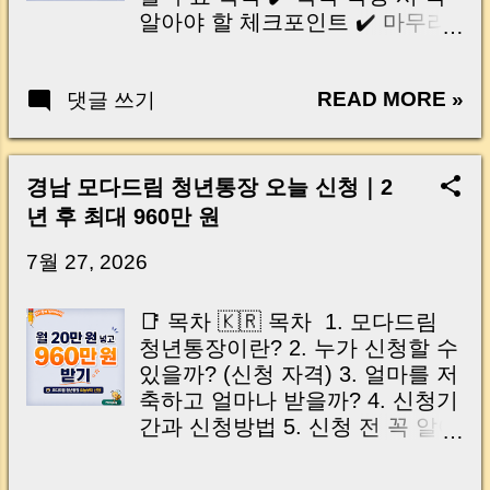
세 혜택을 놓칠 수도 있습니다. 최
알아야 할 체크포인트 ✔️ 마무리
근 발표된 2026년 부동산 세제 개
및 핵심 정리 🇺🇸 Table of
편안 에는 일시적 2주택자의 기존
Contents (Tap to Open) Why
주택 처분 기한부터 임대주택 세
READ MORE »
댓글 쓰기
Some Special Clauses Become
제 혜택, 상생임대주택 특례, 1주
Invalid Five Legally Effective
택자 양도소득세 공제까지 실거
Clauses for Landlords Clauses
래에 직접 영향을 미치는 내용이
That Are Legally Void Important
경남 모다드림 청년통장 오늘 신청｜2
담겼습니다. 이번 개편은 단순히
Tips When Drafting Special
년 후 최대 960만 원
“세금이 오른다, 내린다”의 문제
Clauses Key Takeaways | 계약서
가 아닙니다. 언제 사고, 언제 팔
에 썼는데 왜 효력이 없을까요?
7월 27, 2026
고, 얼마나 거주했는지 에 따라 세
부동산 임대차 계약을 하다 보면
금 차이가 크게 벌어질 수 있어 계
"특약에 적어두면 나중에 문제가
📑 목차 🇰🇷 목차 1. 모다드림
약 전에 달라진 기준부터 확인해
생겨도 해결되겠지."라고 생각하
청년통장이란? 2. 누가 신청할 수
야 합니다. 이번 글에서는 복잡한
는 집주인분들이 많습니다. 하지
있을까? (신청 자격) 3. 얼마를 저
세법 용어는 줄이고, 집을 사거나
만 실제로는 계약서에 적었다고
축하고 얼마나 받을까? 4. 신청기
팔 계획이 있는 분들이 꼭 알아야
해서 모든 특약이 법적 효력을 갖
간과 신청방법 5. 신청 전 꼭 알아
할 핵심 변화와 실무상 주의사항
는 것은 아닙니다. 특히 세입자의
야 할 유의사항 🇺🇸 Table of
을 사례 중심으로 쉽게 정리해보
법에서 보장한 권리를 제한하는
Contents (Tap to Open) 1. What
겠습니다. 🇺🇸 Introduction in