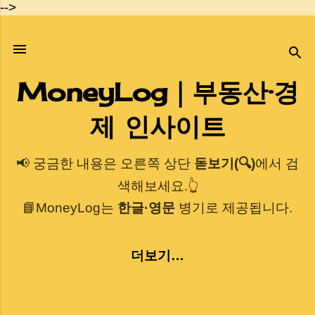
-->
기본 콘텐츠로 건너뛰기
MoneyLog｜부동산·경
제 인사이트
📢 궁금한 내용은 오른쪽 상단
돋보기(🔍)
에서 검
색해보세요.👆
📘MoneyLog는
한글·영문
병기로 제공됩니다.
더보기…