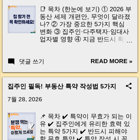
이는 가장 긴장되는 순간 입니다. 실제로 제가
📑 목차 (한눈에 보기) ① 2026 부
중개 현장에서 겪었던 일입니다. 금요일 오후 3
동산 세제 개편안, 무엇이 달라졌
시, 이체 한도에 막혀 송금이 멈췄고 그 자리에
나? ② 가장 중요한 5가지 핵심
서 계약이 무산될 뻔한 아찔한 상황이 있었습니
변화 ③ 집주인·다주택자·임대사
다. 또 어떤 분은 이렇게 말씀하십니다. “내 대출
업자별 영향 ④ 지금 반드시 확인
인데 왜 내 통장으로 안 들어오죠?” “매도인이 대
해야 할 체크포인트 ⑤ 자주 묻는
출 안 갚고 도망가면 어떡하죠?” 이 모든 불안,
질문(Q&A) 🇺🇸 Table of
사실은 ‘구조’를 몰라서 생기는 걱정입니다. 그래
READ MORE »
댓글 쓰기
Contents (Tap to Open) 1.
서 오늘은 잔금일에 실제로 돈이 어떻게 움직이
What's Changing in the 2026
는지, 왜 사고가 나는지, 그리고 무엇을 꼭 준비
Real Estate Tax Reform? 2. Five
해야 하는지 중개 실무 기준으로 아주 쉽게 풀어
Major Tax Changes You Need to
집주인 필독! 부동산 특약 작성법 5가지
드리겠습니다. 이 글 하나만 제대로 이해하시면,
Know 3. Who Will Be Most
잔금일이 더 이상 두려운 날이 아니라 “내 집을
Affected? 4. Essential Checklist
7월 28, 2026
완성하는 마지막 퍼즐” 이 될 수 있습니다. |
Before Selling a Property 5.
Introduction (Tap to expand) Have you ever
Frequently Asked Questions 집이
📌 목차 ✔️ 특약이 무효가 되는 이
thought like this? “Closing day…...
한 채뿐인데도 세금 부담이 커질
유 ✔️ 집주인에게 유리한 효력 있
수 있고, 새집을 산 뒤 기존 집을
는 특약 5가지 ✔️ 반드시 피해야
조금 늦게 팔았다는 이유로 비과
할 무효 특약 ✔️ 특약 작성 시 꼭