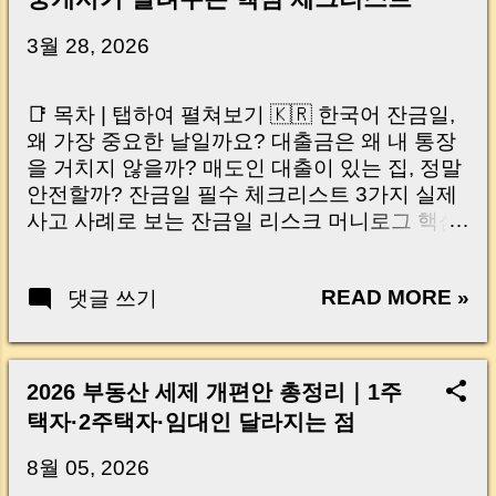
3월 28, 2026
📑 목차 | 탭하여 펼쳐보기 🇰🇷 한국어 잔금일,
왜 가장 중요한 날일까요? 대출금은 왜 내 통장
을 거치지 않을까? 매도인 대출이 있는 집, 정말
안전할까? 잔금일 필수 체크리스트 3가지 실제
사고 사례로 보는 잔금일 리스크 머니로그 핵심
요약 🇺🇸 English Why the Closing Day
Matters Most Why Loan Money Doesn’t Go to
READ MORE »
댓글 쓰기
Your Account Is It Safe If the Seller Has a
Loan? 3 Must-Check Items on Closing Day
Real Risks and Mistakes to Avoid MoneyLog
Key Takeaway 혹시 이런 생각 해보신 적 있으
2026 부동산 세제 개편안 총정리｜1주
신가요? “잔금일… 그냥 돈 보내고 끝나는 거 아
택자·2주택자·임대인 달라지는 점
닌가요?” 하지만 현장에서 보면 전혀 그렇지 않
습니다. 잔금일은 ‘서류 몇 장 처리하는 날’이 아
8월 05, 2026
니라, 수천만 원, 많게는 수억 원이 한 번에 움직