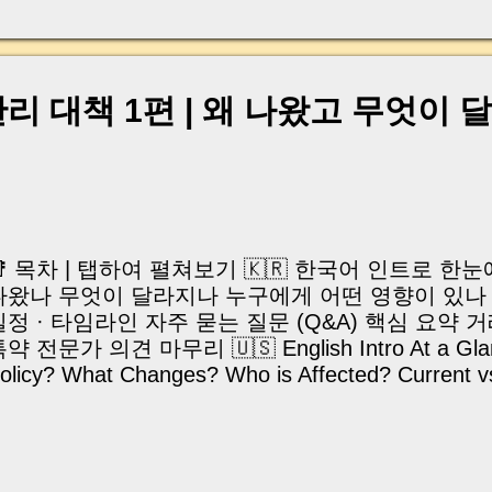
, 이체 한도에 막혀 송금이 멈췄고 그 자리에서 계약이 
어떤 분은 이렇게 말씀하십니다. “내 대출인데 왜 내 통
고 도망가면 어떡하죠?” 이 모든 불안, 사실은 ‘구조’
잔금일에 실제로 돈이 어떻게 움직이는지, 왜 사고가 
 대책 1편 | 왜 나왔고 무엇이 
중개 실무 기준으로 아주 쉽게 풀어드리겠습니다. 이 글
이상 두려운 날이 아니라 “내 집을 완성하는 마지막 퍼즐” 
expand) Have you ever thought like this? “Closing da
📑 목차 | 탭하여 펼쳐보기 🇰🇷 한국어 인트로 한
나왔나 무엇이 달라지나 누구에게 어떤 영향이 있나 
일정 · 타임라인 자주 묻는 질문 (Q&A) 핵심 요약 
약 전문가 의견 마무리 🇺🇸 English Intro At a Glan
olicy? What Changes? Who is Affected? Current 
mplementation Timeline FAQs Key Takeaways Chec
xpert Opinions Closing | Intro 국토교통부가 2
반건축물 합리적 관리방안」 은 단순한 규제 강화가 
안을 통해 문제를 풀어가려는 종합 대책입니다. 현재 