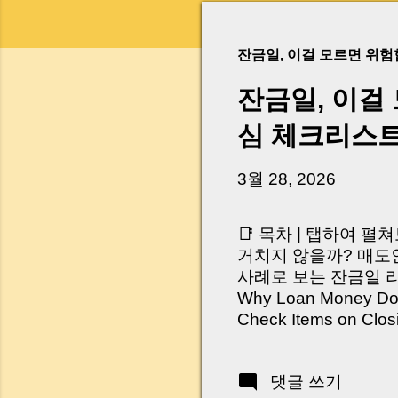
잔금일, 이걸 모르면 위
잔금일, 이걸
심 체크리스
3월 28, 2026
📑 목차 | 탭하여 펼
거치지 않을까? 매도인
사례로 보는 잔금일 리스크 
Why Loan Money Doesn
Check Items on Clo
이런 생각 해보신 적 
서 보면 전혀 그렇지 
댓글 쓰기
억 원이 한 번에 움직