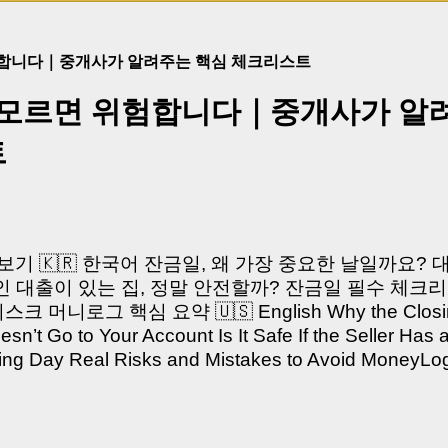
험합니다｜중개사가 알려주는 핵심 체크리스트
 모르면 위험합니다｜중개사가 알
트
쳐보기 🇰🇷 한국어 잔금일, 왜 가장 중요한 날일까요?
 대출이 있는 집, 정말 안전할까? 잔금일 필수 체크리
머니로그 핵심 요약 🇺🇸 English Why the Closing 
’t Go to Your Account Is It Safe If the Seller Has 
sing Day Real Risks and Mistakes to Avoid Money
있으신가요? “잔금일… 그냥 돈 보내고 끝나는 거 아닌
않습니다. 잔금일은 ‘서류 몇 장 처리하는 날’이 아니라,
이는 가장 긴장되는 순간 입니다. 실제로 제가 중개 