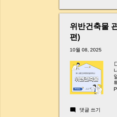
다. 금요일 오후 3시
황이 있었습니다. 또 
“매도인이 대출 안 갚
니다. 그래서 오늘은 
위반건축물 관리
꼭 준비해야 하는지 
하시면, 잔금일이 더 
편)
Introduction (Tap to 
10월 08, 2025
특
P
I
E
댓글 쓰기