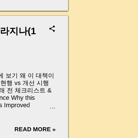
무산될 뻔한 아찔한 상
장으로 안 들어오죠?”
를 몰라서 생기는 걱정입
나는지, 그리고 무엇을
달라지나(1
 하나만 제대로 이해
이 될 수 있습니다. |
y…...
눈에 보기 왜 이 대책이
현행 vs 개선 시행
거래 전 체크리스트 &
ce Why this
vs Improved
klist & Clauses
025년 10월 발표한 「위
아니라, 현실적인 대
READ MORE »
전국에는 약 14만 8