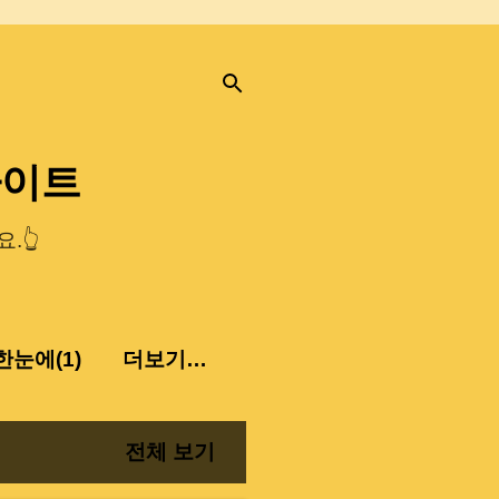
사이트
.👆
눈에(1)
더보기…
전체 보기