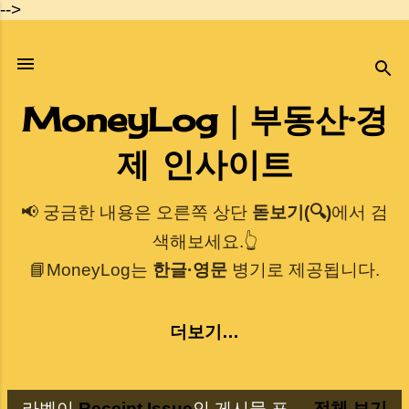
-->
기본 콘텐츠로 건너뛰기
MoneyLog｜부동산·경
제 인사이트
📢 궁금한 내용은 오른쪽 상단
돋보기(🔍)
에서 검
색해보세요.👆
📘MoneyLog는
한글·영문
병기로 제공됩니다.
더보기…
라벨이
Receipt Issue
인 게시물 표
전체 보기