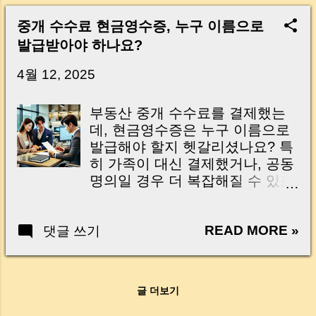
Real Risks and Mistakes to Avoid MoneyLog
Key Takeaway 혹시 이런 생각 해보신 적 있으
중개 수수료 현금영수증, 누구 이름으로
신가요? “잔금일… 그냥 돈 보내고 끝나는 거 아
발급받아야 하나요?
닌가요?” 하지만 현장에서 보면 전혀 그렇지 않
습니다. 잔금일은 ‘서류 몇 장 처리하는 날’이 아
4월 12, 2025
니라, 수천만 원, 많게는 수억 원이 한 번에 움직
이는 가장 긴장되는 순간 입니다. 실제로 제가
부동산 중개 수수료를 결제했는
중개 현장에서 겪었던 일입니다. 금요일 오후 3
데, 현금영수증은 누구 이름으로
시, 이체 한도에 막혀 송금이 멈췄고 그 자리에
발급해야 할지 헷갈리셨나요? 특
서 계약이 무산될 뻔한 아찔한 상황이 있었습니
히 가족이 대신 결제했거나, 공동
다. 또 어떤 분은 이렇게 말씀하십니다. “내 대출
명의일 경우 더 복잡해질 수 있죠.
인데 왜 내 통장으로 안 들어오죠?” “매도인이 대
Not sure whose name should go
출 안 갚고 도망가면 어떡하죠?” 이 모든 불안,
on the cash receipt for a real
사실은 ‘구조’를 몰라서 생기는 걱정입니다. 그래
READ MORE »
댓글 쓰기
estate brokerage fee? It can get
서 오늘은 잔금일에 실제로 돈이 어떻게 움직이
even trickier when a family
는지, 왜 사고가 나는지, 그리고 무엇을 꼭 준비
member pays or if the property is
해야 하는지 중개 실무 기준으로 아주 쉽게 풀어
jointly owned. 오늘은 ‘현금영수증
드리겠습니다. 이 글 하나만 제대로 이해하시면,
글 더보기
발급의 기본 원칙’ 부터 실제 사
잔금일이 더 이상 두려운 날이 아니라 “내 집을
례, 정정 방법까지 한 번에 정리해