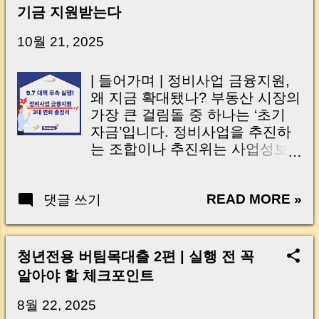
신가요? “잔금일… 그냥 돈 보내고 끝나는 거 아
기금 지원받는다
닌가요?” 하지만 현장에서 보면 전혀 그렇지 않
습니다. 잔금일은 ‘서류 몇 장 처리하는 날’이 아
10월 21, 2025
니라, 수천만 원, 많게는 수억 원이 한 번에 움직
이는 가장 긴장되는 순간 입니다. 실제로 제가
| 들어가며 | 정비사업 금융지원,
중개 현장에서 겪었던 일입니다. 금요일 오후 3
왜 지금 확대됐나? 부동산 시장의
시, 이체 한도에 막혀 송금이 멈췄고 그 자리에
가장 큰 걸림돌 중 하나는 ‘초기
서 계약이 무산될 뻔한 아찔한 상황이 있었습니
자금’입니다. 정비사업을 추진하
다. 또 어떤 분은 이렇게 말씀하십니다. “내 대출
는 조합이나 추진위는 사업성보
인데 왜 내 통장으로 안 들어오죠?” “매도인이 대
다 먼저, 자금 압박이라는 현실적
출 안 갚고 도망가면 어떡하죠?” 이 모든 불안,
인 벽에 부딪히곤 하죠. 정부는 이
사실은 ‘구조’를 몰라서 생기는 걱정입니다. 그래
READ MORE »
댓글 쓰기
런 현장의 목소리에 응답했습니
서 오늘은 잔금일에 실제로 돈이 어떻게 움직이
다. “9.7 주택공급 확대방안”의 후
는지, 왜 사고가 나는지, 그리고 무엇을 꼭 준비
속조치 로, 주택도시기금의 융자
해야 하는지 중개 실무 기준으로 아주 쉽게 풀어
한도와 금리를 대폭 조정 하며 정
청년전용 버팀목대출 2편 | 실행 전 꼭
드리겠습니다. 이 글 하나만 제대로 이해하시면,
비사업의 숨통을 틔우는 지원책
알아야 할 체크포인트
잔금일이 더 이상 두려운 날이 아니라 “내 집을
을 내놓았어요. 초기자금 대출부
완성하는 마지막 퍼즐” 이 될 수 있습니다. |
터 이주자 전세자금, 그리고 가로
8월 22, 2025
Introduction (Tap to expand) Have you ever