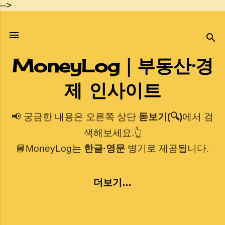
-->
기본 콘텐츠로 건너뛰기
MoneyLog｜부동산·경
제 인사이트
📢 궁금한 내용은 오른쪽 상단
돋보기(🔍)
에서 검
색해보세요.👆
📘MoneyLog는
한글·영문
병기로 제공됩니다.
더보기…