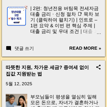
·자율주택 정비사업까지 — 이번
thought like this? “Closing day…...
변화는 단순한 금융지원이 아니
| 2편: 청년전용 버팀목 전세자금
라 “멈춰있던 정비사업을 다시 움
대출 금리 · 신청 절차 📑 목차 보
직이게 하는 동력”으로 평가받고
기 (클릭하여 펼치기) | 인트로 –
있습니다. 오늘 글에서는 이번 조
1편 요약 & 이번 편 핵심 주제 |
치가 어떤 의미를 가지는지, 그리
대출 금리 및 우대 조건 | 대출 기
고 실제로 어떤 변화가 생기는지
간 및 상환 방식 | 보증 및 담보 조
를 하나씩 짚어보겠습니다. |
건 | 신청 절차 & 필요 서류 | 대출
Introduction | Why expand
READ MORE »
댓글 쓰기
철회·상환 유의사항 | 자주 묻는
financial support now? One of
질문 (Q&A) | 마무리 정리 & 청년
the biggest obstacles in urban
주거 안정 메시지 📑 English
renewal projects is securing the
Table of Contents (click to
따뜻한 지원, 차가운 세금? 증여세 없이
initial capital . Many
expand) | Introduction – Recap
집값 지원받는 법
reconstruction and
of Part 1 & focus of this guide |
redevelopment associations face
Loan Interest Rates &
5월 12, 2025
financial pressure long before
Preferential Terms | Loan
project feasibility becomes an
Duration & Repayment Options |
부모님들이 평생을 열심히 일해
issue. To address this, the
Guarantee & Collateral
모은 돈으로, 자녀가 결혼하거나
government announced a major
Conditions | Application Process