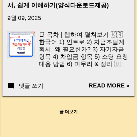
신가요? “잔금일… 그냥 돈 보내고 끝나는 거 아
서, 쉽게 이해하기(양식다운로드제공)
닌가요?” 하지만 현장에서 보면 전혀 그렇지 않
습니다. 잔금일은 ‘서류 몇 장 처리하는 날’이 아
9월 09, 2025
니라, 수천만 원, 많게는 수억 원이 한 번에 움직
이는 가장 긴장되는 순간 입니다. 실제로 제가
📑 목차 | 탭하여 펼쳐보기 🇰🇷
중개 현장에서 겪었던 일입니다. 금요일 오후 3
한국어 1) 인트로 2) 자금조달계
시, 이체 한도에 막혀 송금이 멈췄고 그 자리에
획서, 왜 필요한가? 3) 자기자금
서 계약이 무산될 뻔한 아찔한 상황이 있었습니
항목 4) 차입금 항목 5) 소명 요청
다. 또 어떤 분은 이렇게 말씀하십니다. “내 대출
대응 방법 6) 마무리 & 정리 🇺🇸
인데 왜 내 통장으로 안 들어오죠?” “매도인이 대
English 1) Intro 2) Why is the
출 안 갚고 도망가면 어떡하죠?” 이 모든 불안,
plan required? 3) Own Funds 4)
사실은 ‘구조’를 몰라서 생기는 걱정입니다. 그래
READ MORE »
댓글 쓰기
Borrowed Funds 5) How to
서 오늘은 잔금일에 실제로 돈이 어떻게 움직이
handle verification requests 6)
는지, 왜 사고가 나는지, 그리고 무엇을 꼭 준비
Conclusion & Key Takeaways |
해야 하는지 중개 실무 기준으로 아주 쉽게 풀어
Intro 요즘 집을 사려면 단순히 자
드리겠습니다. 이 글 하나만 제대로 이해하시면,
글 더보기
금만 준비한다고 끝나지 않습니
잔금일이 더 이상 두려운 날이 아니라 “내 집을
다. 특히 9월 7일 발표된 부동산
완성하는 마지막 퍼즐” 이 될 수 있습니다. |
대책(9.7 대책) 흐름을 보면, 앞으
Introduction (Tap to expand) Have you ever