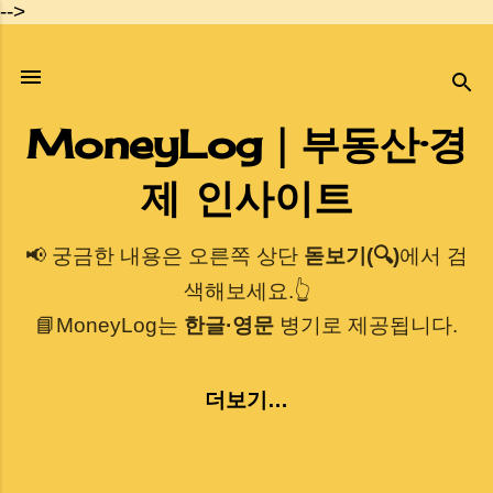
-->
기본 콘텐츠로 건너뛰기
MoneyLog｜부동산·경
제 인사이트
📢 궁금한 내용은 오른쪽 상단
돋보기(🔍)
에서 검
색해보세요.👆
📘MoneyLog는
한글·영문
병기로 제공됩니다.
더보기…