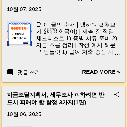
닌가요?” 하지만 현장에서 보면 전혀 그렇지 않
습니다. 잔금일은 ‘서류 몇 장 처리하는 날’이 아
10월 07, 2025
니라, 수천만 원, 많게는 수억 원이 한 번에 움직
이는 가장 긴장되는 순간 입니다. 실제로 제가
📑 이 글의 순서 | 탭하여 펼쳐보
중개 현장에서 겪었던 일입니다. 금요일 오후 3
기 (🇰🇷 한국어) | 제출 전 점검
시, 이체 한도에 막혀 송금이 멈췄고 그 자리에
체크리스트 1) 증빙 서류 준비 2)
서 계약이 무산될 뻔한 아찔한 상황이 있었습니
자금 흐름 정리 | 작성 예시 & 문
다. 또 어떤 분은 이렇게 말씀하십니다. “내 대출
구 템플릿 1) 급여 저축 중심 사례
인데 왜 내 통장으로 안 들어오죠?” “매도인이 대
2) 대출 활용 중심 사례 3) 가족
출 안 갚고 도망가면 어떡하죠?” 이 모든 불안,
차입 활용 사례 | 자주 묻는 질문
사실은 ‘구조’를 몰라서 생기는 걱정입니다. 그래
READ MORE »
댓글 쓰기
(FAQ) | 제출 절차 & 사후 소명 대
서 오늘은 잔금일에 실제로 돈이 어떻게 움직이
응 | 팩트체크 & 법적 근거 | 다운
는지, 왜 사고가 나는지, 그리고 무엇을 꼭 준비
로드 & 서식 모음 | 요약 박스 –
해야 하는지 중개 실무 기준으로 아주 쉽게 풀어
실무 핵심 정리 | 마무리 & 참고
자금조달계획서, 세무조사 피하려면 반
드리겠습니다. 이 글 하나만 제대로 이해하시면,
링크 📑 TOC | Tap to expand
드시 피해야 할 함정 3가지(1편)
잔금일이 더 이상 두려운 날이 아니라 “내 집을
(🇺🇸 English) | Pre-Submission
완성하는 마지막 퍼즐” 이 될 수 있습니다. |
Checklist 1) Preparing evidence
10월 06, 2025
Introduction (Tap to expand) Have you ever
documents 2) Consolidating fund
thought like this? “Closing day…...
flows | Case Examples &