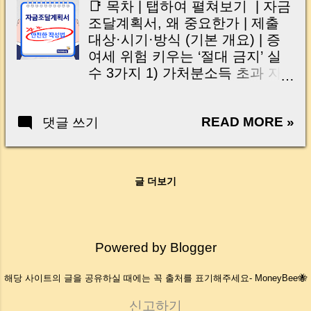
📑 목차 | 탭하여 펼쳐보기 | 자금
Templates 1) Salary savings
조달계획서, 왜 중요한가 | 제출
case 2) Loan-based case 3)
대상·시기·방식 (기본 개요) | 증
Family loan case | FAQ | Filing
여세 위험 키우는 ‘절대 금지’ 실
Process & Response to Inquiries
수 3가지 1) 가처분소득 초과 자
| Fact-Check & Legal Basis |
기자금 기재 2) 출처 불분명 ‘현금
Downloadable Forms &
등’ 과다 기재 3) 가족 간 차입금
Resources | Quick Summary –
READ MORE »
댓글 쓰기
상환·이자 미이행 | 조사 불안 줄
Practical Essentials | Wrap-up &
이는 작성 팁 2가지 | 요약 박스 –
R...
핵심만 콕! | 다음 편 예고 & 내부
링크 📑 TOC | Tap to expand |
글 더보기
Why This Form Matters | Who
Must File, When, and How |
Three Critical Errors That Trigger
Gift-Tax Risk 1) Overstating own
Powered by Blogger
funds beyond disposable income
2) Large “cash on hand” with
해당 사이트의 글을 공유하실 때에는 꼭 출처를 표기해주세요- MoneyBee🐝
unclear origin 3) Unpaid family
loans (principal/interest) | Two
신고하기