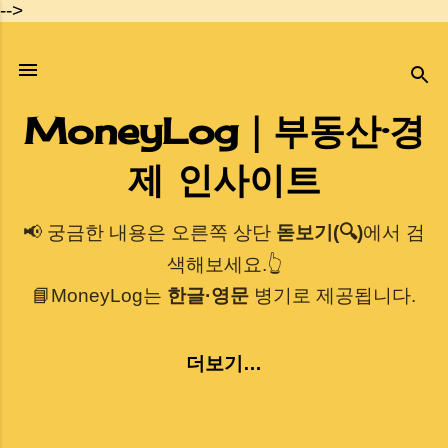
-->
기본 콘텐츠로 건너뛰기
MoneyLog｜부동산·경
제 인사이트
📢 궁금한 내용은 오른쪽 상단
돋보기(🔍)
에서 검
색해보세요.👆
📘MoneyLog는
한글·영문
병기로 제공됩니다.
더보기…