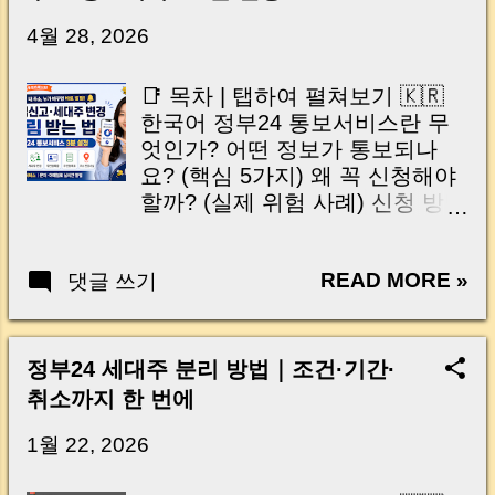
닌가요?” 하지만 현장에서 보면 전혀 그렇지 않
습니다. 잔금일은 ‘서류 몇 장 처리하는 날’이 아
4월 28, 2026
니라, 수천만 원, 많게는 수억 원이 한 번에 움직
이는 가장 긴장되는 순간 입니다. 실제로 제가
📑 목차 | 탭하여 펼쳐보기 🇰🇷
중개 현장에서 겪었던 일입니다. 금요일 오후 3
한국어 정부24 통보서비스란 무
시, 이체 한도에 막혀 송금이 멈췄고 그 자리에
엇인가? 어떤 정보가 통보되나
서 계약이 무산될 뻔한 아찔한 상황이 있었습니
요? (핵심 5가지) 왜 꼭 신청해야
다. 또 어떤 분은 이렇게 말씀하십니다. “내 대출
할까? (실제 위험 사례) 신청 방법
인데 왜 내 통장으로 안 들어오죠?” “매도인이 대
(PC·모바일 따라하기) 주의사항
출 안 갚고 도망가면 어떡하죠?” 이 모든 불안,
및 실무 TIP 🇺🇸 English What is
사실은 ‘구조’를 몰라서 생기는 걱정입니다. 그래
READ MORE »
댓글 쓰기
Gov24 Notification Service?
서 오늘은 잔금일에 실제로 돈이 어떻게 움직이
What Information Will You
는지, 왜 사고가 나는지, 그리고 무엇을 꼭 준비
Receive? Why You Must Activate
해야 하는지 중개 실무 기준으로 아주 쉽게 풀어
It How to Apply (Step-by-Step)
정부24 세대주 분리 방법｜조건·기간·
드리겠습니다. 이 글 하나만 제대로 이해하시면,
Tips & Important Notes 요즘 전
취소까지 한 번에
잔금일이 더 이상 두려운 날이 아니라 “내 집을
세사기 뉴스 보면서 이런 생각 한
완성하는 마지막 퍼즐” 이 될 수 있습니다. |
번쯤 해보셨죠? “나는 괜찮을까…
1월 22, 2026
Introduction (Tap to expand) Have you ever
누가 몰래 주소를 옮기거나, 내 정
thought like this? “Closing day…...
보가 바뀌면 어떡하지?” 실제로