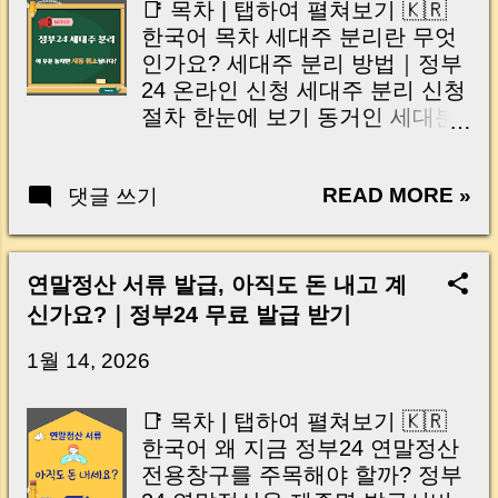
📑 목차 | 탭하여 펼쳐보기 🇰🇷
현장에서는 생각보다 자주 일어
한국어 목차 세대주 분리란 무엇
나는 일입니다. 모르는 사이에 전
인가요? 세대주 분리 방법｜정부
입신고가 들어가거나, 세대주가
24 온라인 신청 세대주 분리 신청
변경되는 경우도 있고, 심지어 주
절차 한눈에 보기 동거인 세대분
소 변경 사실을 뒤늦게 알아서 큰
리 조건 총정리 연령·소득 요건
손해로 이어지는 사례도 있습니
상세 설명 세대분리가 불가능한
다. 그런데 의외로 많은 분들이 아
READ MORE »
댓글 쓰기
경우 세대주 분리 완료까지 걸리
직 모르고 있는 서비스가 하나 있
는 시간 세대주 분리 취소(되돌리
습니다. 바로 정부24 전입신고 등
기) 가능한가요? 형제·자매 동거
통보서비스 입니다. 이 서비스 하
시 세대분리 가능 여부 세대주 분
연말정산 서류 발급, 아직도 돈 내고 계
나만 설정해두면 ✔ 전입신고 ✔
리 전 꼭 확인할 체크포인트 🇺🇸
신가요?｜정부24 무료 발급 받기
세대주 변경 ✔ 주민등록 정보 변
English Contents What Is
경 이런 중요한 변동이 생길 때마
Household Head Separation?
1월 14, 2026
다 즉시 알림을 받을 수 있습니다.
How to Apply via Government24
쉽게 말해, “내 주소와 가족 정보
Step-by-Step Application Process
📑 목차 | 탭하여 펼쳐보기 🇰🇷
를 누가 건드리면 바로 알려주는
Conditions for Household
한국어 왜 지금 정부24 연말정산
안전장치” 라고 보시면 됩니다.
Separation Age & Income
전용창구를 주목해야 할까? 정부
오늘 글에서는 👉 어떤 정보까지
Requirements Explained Cases