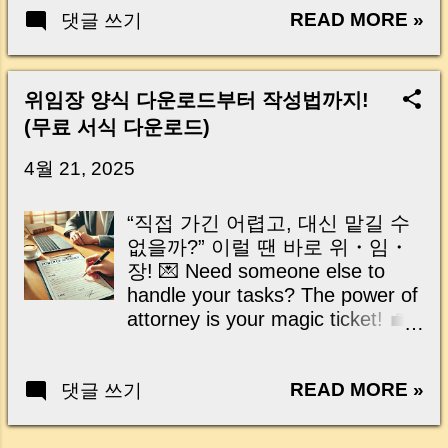
Traffic Mobile ID & Samsung
READ MORE »
댓글 쓰기
🙏) 📌 민생지원금 시리즈 |
Wallet Updates Free Service
Livelihood Support Series 1편. 생
Warnings: Avoid Paid Proxy Sites
활형 민생지원금 자격 체크 /
Step-by-Step Guide to Using the
Livelihood Subsidy Eligibility
위임장 양식 다운로드부터 작성법까지!
Portal Quick FAQ for Year-End
Check 2편. 가짜 지원금 사기 주
(무료 서식 다운로드)
Tax Filing 연말정산 시즌이 다가
의보 / Fake Subsidy Scam Alert
오면 가장 먼저 떠오르는 생각, 아
3편. 정부 추경예산 혜택 총정리 /
4월 21, 2025
마 이거일 겁니다. “서류 또 뭐 챙
Full Breakdown of Budget
겨야 하지?” 주민등록등본, 장애
Benefits 좀처럼 나아지지 않는 불
“직접 가긴 어렵고, 대신 맡길 수
인증명서, 재학증명서처럼 꼭 필
경기, 미친 물가, 요즘 같은 시기
없을까?” 이럴 땐 바로 위・임・
요한 서류는 많은데 막상 발급하
에 “누가 나한테 돈을 준다” 는 소
장! 💌 Need someone else to
려고 하면 로그인부터 인증까지
식이 더없이 반갑게 느껴지시죠?
handle your tasks? The power of
번거로워서 미루게 되곤 하지요.
뉴스에선 ‘민생회복 지원금 전 국
attorney is your magic ticket! 💼
특히 연말정산 마감이 다가올수
민 대상 지급’ 이라고 떠들썩한데,
✨ 은행, 관공서, 부동산, 자동차
록 이런 불...
정작 내 얘긴 없는 것 같고… “이
등록까지! 바쁜 일상 속에서 믿고
런 건 알아서 주는 거 아니야?” 싶
READ MORE »
댓글 쓰기
맡길 수 있는 문서가 필요한 순간
기도 하고, “혹시 우리 집은 상위
들이 있죠. From banks to
10%라서 제외?” 괜히 걱정도 되
government offices, real estate