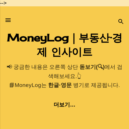
-->
기본 콘텐츠로 건너뛰기
MoneyLog｜부동산·경
제 인사이트
📢 궁금한 내용은 오른쪽 상단
돋보기(🔍)
에서 검
색해보세요.👆
📘MoneyLog는
한글·영문
병기로 제공됩니다.
더보기…