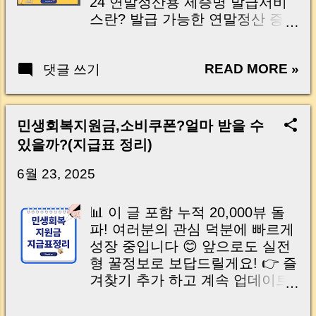
24 연말정산용 제증명 발급서비
통보되는지 👉 왜 반드시 신청해
Where Separation Is Not Allowed
스란? 발급 가능한 연말정산 증빙
야 하는지 👉 실제로 어떻게 설정
Processing Time After Application
서류 5종 정리 회원가입 없이 가
하는지까지 중개 현장에서 꼭 필
Can You Cancel Household
능한 인증 방식 총정리 연말정산
요한 내용만 딱 정리해드리겠습
Separation? Sibling Household
READ MORE »
댓글 쓰기
기간, 접속 폭주 대비 정부24의
니다. 이 글은 꼭 끝까지 읽어보시
Separation Rules Checklist
대응 모바일신분증·삼성월렛까지
고, 가능하면 바로 설정까지 해두
Before Applying | 세대주 분리, 막
달라진 이용 환경 무료 발급인데
시길 권해드립니다. | Introduction
상 하려면 제일 헷갈리는 이유 청
돈 내는 경우? 꼭 주의할 점 정부
(Tap to open) Have you ever
민생회복지원금,소비쿠폰?얼마 받을 수
약을 준비하다 보면, 또는 각종 정
24 연말정산 전용창구 이용 방법
wondered, “What if someone
있을까?(지급표 정리)
부 지원 혜택을 알아보다 보면 꼭
한눈에 정리 자주 묻는 질문
changes my address without me
한 번은 마주치게 되는 단어가 있
(Q&A)으로 빠르게 해결하기 🇺🇸
6월 23, 2025
knowing?” In real-lif...
습니다. 바로 ‘세대주 분리’ 입니
English Why the Government24
다. “같은 집에 살고 있는데 세대
Year-End Tax Portal Matters Now
📊 이 글 포함 누적 20,000뷰 돌
분리가 될까?” “부모님이 세대주
What Is the Government24 Tax
파! 여러분의 관심 덕분에 빠르게
면 나는 신청이 안 되는 건가?”
Certificate Service? Five Tax
성장 중입니다 😊 앞으로도 실전
“형제·자매도 세대 분리가 가능하
Certificates You Can Issue
형 꿀정보로 보답드릴게요! 👉 즐
다고 들었는데 맞을까?” 실제 상
Online Authentication Methods
겨찾기 추가 하고 계속 업데이트
담 현장에서도...
Without Membership How
받아보세요 💬 (도움이 되셨다면
Government24 Handles High
댓글이나 공유도 큰 힘이 됩니다