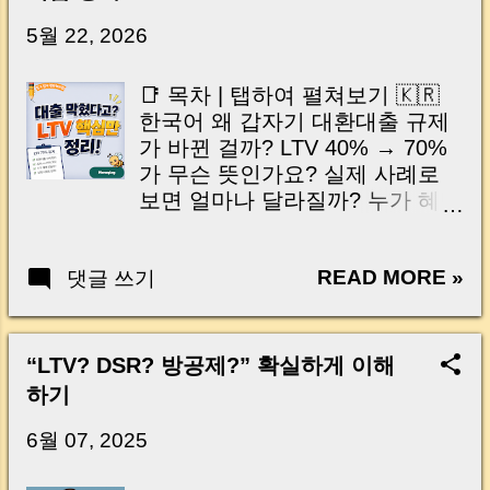
닌가요?” 하지만 현장에서 보면 전혀 그렇지 않
습니다. 잔금일은 ‘서류 몇 장 처리하는 날’이 아
5월 22, 2026
니라, 수천만 원, 많게는 수억 원이 한 번에 움직
이는 가장 긴장되는 순간 입니다. 실제로 제가
📑 목차 | 탭하여 펼쳐보기 🇰🇷
중개 현장에서 겪었던 일입니다. 금요일 오후 3
한국어 왜 갑자기 대환대출 규제
시, 이체 한도에 막혀 송금이 멈췄고 그 자리에
가 바뀐 걸까? LTV 40% → 70%
서 계약이 무산될 뻔한 아찔한 상황이 있었습니
가 무슨 뜻인가요? 실제 사례로
다. 또 어떤 분은 이렇게 말씀하십니다. “내 대출
보면 얼마나 달라질까? 누가 혜택
인데 왜 내 통장으로 안 들어오죠?” “매도인이 대
받고 누가 영향받을까? 머니로그
출 안 갚고 도망가면 어떡하죠?” 이 모든 불안,
한눈에 요약 🇺🇸 English | Tap to
사실은 ‘구조’를 몰라서 생기는 걱정입니다. 그래
READ MORE »
댓글 쓰기
expand Why did refinancing rules
서 오늘은 잔금일에 실제로 돈이 어떻게 움직이
suddenly change? What does
는지, 왜 사고가 나는지, 그리고 무엇을 꼭 준비
LTV 40% → 70% actually mean?
해야 하는지 중개 실무 기준으로 아주 쉽게 풀어
Real examples: How much
“LTV? DSR? 방공제?” 확실하게 이해
드리겠습니다. 이 글 하나만 제대로 이해하시면,
difference does it make? Who
하기
잔금일이 더 이상 두려운 날이 아니라 “내 집을
benefits and who is affected?
완성하는 마지막 퍼즐” 이 될 수 있습니다. |
MoneyLog quick summary 안녕
6월 07, 2025
Introduction (Tap to expand) Have you ever
하세요, 머니로그(MoneyBee) 입
thought like this? “Closing day…...
니다 🐝 요즘 집담보대출을 다른