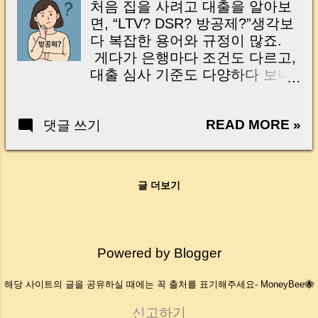
처음 집을 사려고 대출을 알아보
은행으로 옮기려던 분들 사이에
면, “LTV? DSR? 방공제?”생각보
서 갑자기 혼란이 커졌습니다.
다 복잡한 용어와 규정이 많죠.
"분명 예전에는 가능했는데 왜 갑
게다가 은행마다 조건도 다르고,
자기 대출이 줄어들었지?" "갈아
대출 심사 기준도 다양하다 보니
타기만 하는 건데 LTV가 40%가
막막하게 느껴지기도 합니다. 이
된다고?" "전세퇴거대출도 영향
번 글에서는 대출 준비 시 초보자
받는 거야?" 실제로 최근 대출 규
READ MORE »
댓글 쓰기
도 이해하기 쉽게 핵심 포인트를
제가 바뀌면서 많은 분들이 은행
정리해드릴게요. From basic
창구에서 예상보다 적은 한도를
terms like LTV and MCG to
안내받거나, 적용 기준이 무엇인
practical tips like tenant checks,
지 헷갈려하는 상황이 이어졌습
글 더보기
here’s what you need to know. |
니다. 더구나, 기존 대출을 다른
기본 용어부터 이해하세요
은행으로 그대로 갈아타는 대환
Understand the Key Terms First
대출 까지 규제가 강화되는 것 아
용어 (Term) 설명 (Explanation)
Powered by Blogger
니냐는 이야기가 나오면서 실수
LTV 주택 가격 대비 대출 가능 금
요자들의 걱정이 커졌는데요. 다
액 비율 Loan-to-Value: The
해당 사이트의 글을 공유하실 때에는 꼭 출처를 표기해주세요- MoneyBee🐝
행히 금융당국은 “증액 없는 대환
maximum loan you can get
대출은 기존 LTV 70%를 유지한
compared to the home price 방
신고하기