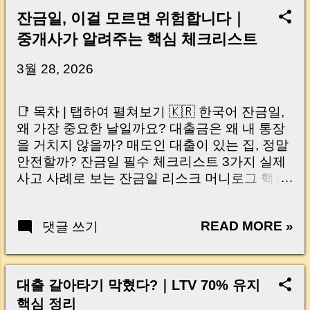
잔금일, 이걸 모르면 위험합니다｜
중개사가 알려주는 핵심 체크리스트
3월 28, 2026
📑 목차 | 탭하여 펼쳐보기 🇰🇷 한국어 잔금일,
왜 가장 중요한 날일까요? 대출금은 왜 내 통장
을 거치지 않을까? 매도인 대출이 있는 집, 정말
안전할까? 잔금일 필수 체크리스트 3가지 실제
사고 사례로 보는 잔금일 리스크 머니로그 핵심
요약 🇺🇸 English Why the Closing Day
Matters Most Why Loan Money Doesn’t Go to
READ MORE »
댓글 쓰기
Your Account Is It Safe If the Seller Has a
Loan? 3 Must-Check Items on Closing Day
Real Risks and Mistakes to Avoid MoneyLog
Key Takeaway 혹시 이런 생각 해보신 적 있으
대출 갈아타기 막혔다?｜LTV 70% 유지
신가요? “잔금일… 그냥 돈 보내고 끝나는 거 아
핵심 정리