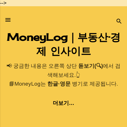
-->
기본 콘텐츠로 건너뛰기
MoneyLog｜부동산·경
제 인사이트
📢 궁금한 내용은 오른쪽 상단
돋보기(🔍)
에서 검
색해보세요.👆
📘MoneyLog는
한글·영문
병기로 제공됩니다.
더보기…