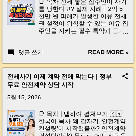
📑 목차 전세 놓은 집주인이 사기
집주인(임대인)의 명의를 도용하
를 당한다고? 실제 사례｜2억 5
거나 관리 권한을 악용해 수억 원
천만 원 피해가 발생한 이유 전세
의 전세보증금을 가로채는 신종
권 설정이 위험할 수 있는 이유 집
사기가 잇따라 발생하고 있습니
주인을 지키는 필수 특약과 등기
다. 임대인이 직접 돈을 받은 적도
방법 계약 전 반드시 확인할 체크
없는데 어느 날 갑자기 "전세보증
리스트 🇺🇸 Table of Contents |
금 5억 원을 돌려달라" 는 요구를
READ MORE »
댓글 쓰기
Tap to Open Can landlords also
받는 황당한 사례까지 등장하고
become victims of rental fraud?
있습니다. 실제로 월세를 주고 있
Real case｜Why a 250 million
던 세입자가 집주인 행세를 하며
won loss occurred Why
전세사기 이제 계약 전에 막는다｜정부
전세 계약을 체결하거나, 임대관
registering jeonse rights can be
무료 안전계약 상담 시작
리업체가 권한을 악용해 보증금
risky Essential contract clause
을 빼돌리는 방식이 대표적입니
and registration method
5월 15, 2026
다. 더 큰 문제는 상황에 따라 집
Checklist before signing a jeonse
주인 역시 법적 책임에서 완전히
contract 전세 사기라고 하면 보통
📑 목차 | 탭하여 펼쳐보기 🇰🇷
자유롭지 않을 수 있다는 점입니
세입자가 보증금을 돌려받지 못
한국어 목차 왜 갑자기 ‘안전계약
다. 평생 모아 마련한 집 한 채가
하는 상황을 떠올리게 됩니다. 그
컨설팅’이 시작됐을까? 안전계약
하루아침에 거액의 채무로 바뀌
래서 많은 집주인들은 “보증금만
컨설팅이란? 무료로 어떤 상담을