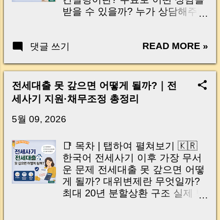
는 최악의 상황도 충분히 발생할
제대로 받으면 문제없겠지”라고
받을 수 있을까? 누가 상담해주나
수 있습니다. 이번 글에서는 최근
생각하곤 합니다. 그런데 최근에
요? 어디에서 신청할 수 있나? 전
늘어나고 있는 '집주인 타깃형 전
는 상황이 달라지고 있습니다. 보
세사기 예방에 실제 도움이 될까?
세사기' 의 실제 수법과 법적 쟁
증금을 정상적으로 받은 집주인
READ MORE »
댓글 쓰기
머니로그 한줄 정리 🇺🇸 English
점, 그리고 소중한 자산을 지키기
이 오히려 수억 원의 피해를 입는
Table of Contents | Tap to Open
위해 반드시 알아야 할 예방법까
신종 사기 수법이 등장하고 있기
Why Is the Safe Contract
지 알기 쉽게 정리해 드리겠습니
때문입니다. 특히 법인 임차인이
Consulting Program Starting
다. ✔ 이런 분들은 꼭 읽어보세요
전세대출 못 갚으면 어떻게 될까?｜전
전세권 설정을 요구한 뒤, 이를 담
Now? What Is Safe Contract
• 아파트·원룸·상가를 임대 중인
세사기 지원·채무조정 총정리
보로 대출을 받아 문제가 되는 사
Consulting? What Free Support
집주인 • 부모님 명의의 임대주택
례가 알려지고 있습니다. 집주인
Can Tenants Receive? Who
5월 09, 2026
을 관리하고 있는 자녀 • 임대관
은 아무 잘못이 없는데도 자신의
Provides the Consulting? Where
리업체에 관리를 맡기고 있는 임
집에 가압류가 걸리고, 매매나 재
Can You Apply or Visit? Will This
대인 • 전세 또는 월세 계약을 앞
📑 목차 | 탭하여 펼쳐보기 🇰🇷
임대가 어려워지는 상황에 놓일
Help Prevent Jeonse Fraud?
두고 있는 예비 임대인 🇺🇸
한국어 전세사기 이후 가장 무서
수 있습니다. 이번 글에서는 실제
MoneyLog Key Takeaway 전세
English Su...
운 문제 전세대출 못 갚으면 어떻
피해 사례를 바탕으로 신종 역전
계약을 앞두고 있으면 마음이 참
게 될까? 대위변제란 무엇일까?
세 사기 수법이 어떻게 이루어지
복잡해집니다. 등기부등본을 확
최대 20년 분할상환 구조 실제 받
는지 살펴보고, 집주인이 반드시
인해도 이게 안전한 집인지, 근저
을 수 있는 지원 종류 꼭 알아야
알아야 할 필수 특약과 등기 시 확
당이 있으면 어느 정도까지 괜찮
할 상담·신청 방법 Q&A 🇺🇸
인해야 할 사항까지 알기 쉽게 정