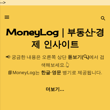
-->
기본 콘텐츠로 건너뛰기
MoneyLog｜부동산·경
제 인사이트
📢 궁금한 내용은 오른쪽 상단
돋보기(🔍)
에서 검
색해보세요.👆
📘MoneyLog는
한글·영문
병기로 제공됩니다.
더보기…