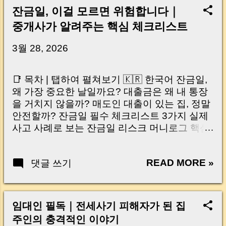
잔금일, 이걸 모르면 위험합니다｜
중개사가 알려주는 핵심 체크리스트
3월 28, 2026
📑 목차 | 탭하여 펼쳐보기 🇰🇷 한국어 잔금일,
왜 가장 중요한 날일까요? 대출금은 왜 내 통장
을 거치지 않을까? 매도인 대출이 있는 집, 정말
안전할까? 잔금일 필수 체크리스트 3가지 실제
사고 사례로 보는 잔금일 리스크 머니로그 핵심
요약 🇺🇸 English Why the Closing Day
Matters Most Why Loan Money Doesn’t Go to
READ MORE »
댓글 쓰기
Your Account Is It Safe If the Seller Has a
Loan? 3 Must-Check Items on Closing Day
Real Risks and Mistakes to Avoid MoneyLog
Key Takeaway 혹시 이런 생각 해보신 적 있으
임대인 필독｜전세사기 피해자가 된 집
신가요? “잔금일… 그냥 돈 보내고 끝나는 거 아
주인의 충격적인 이야기
닌가요?” 하지만 현장에서 보면 전혀 그렇지 않