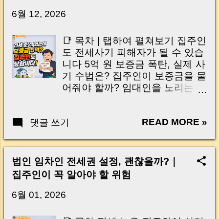
습니다. 잔금일은 ‘서류 몇 장 처리하는 날’이 아
6월 12, 2026
니라, 수천만 원, 많게는 수억 원이 한 번에 움직
이는 가장 긴장되는 순간 입니다. 실제로 제가
📑 목차 | 탭하여 펼쳐보기 집주인
중개 현장에서 겪었던 일입니다. 금요일 오후 3
도 전세사기 피해자가 될 수 있습
시, 이체 한도에 막혀 송금이 멈췄고 그 자리에
니다 5억 원 보증금 폭탄, 실제 사
서 계약이 무산될 뻔한 아찔한 상황이 있었습니
기 수법은? 집주인이 보증금을 물
다. 또 어떤 분은 이렇게 말씀하십니다. “내 대출
어줘야 할까? 임대인을 노리는 신
인데 왜 내 통장으로 안 들어오죠?” “매도인이 대
종 전세사기 예방법 반드시 기억
출 안 갚고 도망가면 어떡하죠?” 이 모든 불안,
해야 할 핵심 체크포인트 🇺🇸
사실은 ‘구조’를 몰라서 생기는 걱정입니다. 그래
READ MORE »
댓글 쓰기
Table of Contents Landlords Can
서 오늘은 잔금일에 실제로 돈이 어떻게 움직이
Be Victims Too How the 500
는지, 왜 사고가 나는지, 그리고 무엇을 꼭 준비
Million Won Scam Works Who Is
해야 하는지 중개 실무 기준으로 아주 쉽게 풀어
Responsible for the Deposit?
법인 임차인 전세권 설정, 괜찮을까?｜
드리겠습니다. 이 글 하나만 제대로 이해하시면,
How Landlords Can Protect
집주인이 꼭 알아야 할 위험
잔금일이 더 이상 두려운 날이 아니라 “내 집을
Themselves Key Takeaways to
완성하는 마지막 퍼즐” 이 될 수 있습니다. |
Remember 전세사기라고 하면
6월 01, 2026
Introduction (Tap to expand) Have you ever
보통 세입자가 피해를 보는 사건
thought like this? “Closing day…...
을 떠올립니다. 하지만 최근에는