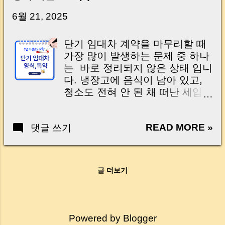
닌가요?” 하지만 현장에서 보면 전혀 그렇지 않
습니다. 잔금일은 ‘서류 몇 장 처리하는 날’이 아
6월 21, 2025
니라, 수천만 원, 많게는 수억 원이 한 번에 움직
이는 가장 긴장되는 순간 입니다. 실제로 제가
단기 임대차 계약을 마무리할 때
중개 현장에서 겪었던 일입니다. 금요일 오후 3
가장 많이 발생하는 문제 중 하나
시, 이체 한도에 막혀 송금이 멈췄고 그 자리에
는 바로 정리되지 않은 상태 입니
서 계약이 무산될 뻔한 아찔한 상황이 있었습니
다. 냉장고에 음식이 남아 있고,
다. 또 어떤 분은 이렇게 말씀하십니다. “내 대출
청소도 전혀 안 된 채 떠난 세입
인데 왜 내 통장으로 안 들어오죠?” “매도인이 대
자… 이럴 때 집주인의 속은 타들
출 안 갚고 도망가면 어떡하죠?” 이 모든 불안,
어가죠. 이럴 때를 대비해 계약서
사실은 ‘구조’를 몰라서 생기는 걱정입니다. 그래
READ MORE »
댓글 쓰기
에 원상 복구와 정리 의무에 대한
서 오늘은 잔금일에 실제로 돈이 어떻게 움직이
특약 을 미리 명확하게 넣어두면,
는지, 왜 사고가 나는지, 그리고 무엇을 꼭 준비
말다툼 없이 처리할 수 있어요. 또
해야 하는지 중개 실무 기준으로 아주 쉽게 풀어
단기 임대차용 계약서는 일반 계
드리겠습니다. 이 글 하나만 제대로 이해하시면,
글 더보기
약서와 다르게, 전입 신고나 보증
잔금일이 더 이상 두려운 날이 아니라 “내 집을
금, 청소 범위 같은 조항이 더욱
완성하는 마지막 퍼즐” 이 될 수 있습니다. |
중요하답니다. 오늘은 단기 임대
Introduction (Tap to expand) Have you ever
차 계약서에 꼭 들어가야 할 원상
thought like this? “Closing day…...
Powered by Blogger
복구 특약 예시 부터 실전 계약서