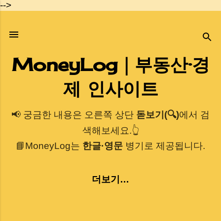
-->
기본 콘텐츠로 건너뛰기
MoneyLog｜부동산·경
제 인사이트
📢 궁금한 내용은 오른쪽 상단
돋보기(🔍)
에서 검
색해보세요.👆
📘MoneyLog는
한글·영문
병기로 제공됩니다.
더보기…