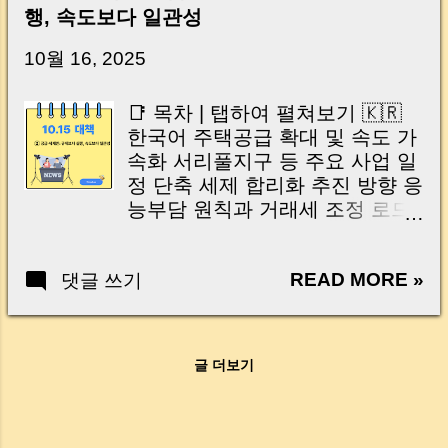
신가요? “잔금일… 그냥 돈 보내고 끝나는 거 아
행, 속도보다 일관성
닌가요?” 하지만 현장에서 보면 전혀 그렇지 않
습니다. 잔금일은 ‘서류 몇 장 처리하는 날’이 아
10월 16, 2025
니라, 수천만 원, 많게는 수억 원이 한 번에 움직
이는 가장 긴장되는 순간 입니다. 실제로 제가
📑 목차 | 탭하여 펼쳐보기 🇰🇷
중개 현장에서 겪었던 일입니다. 금요일 오후 3
한국어 주택공급 확대 및 속도 가
시, 이체 한도에 막혀 송금이 멈췄고 그 자리에
속화 서리풀지구 등 주요 사업 일
서 계약이 무산될 뻔한 아찔한 상황이 있었습니
정 단축 세제 합리화 추진 방향 응
다. 또 어떤 분은 이렇게 말씀하십니다. “내 대출
능부담 원칙과 거래세 조정 로드
인데 왜 내 통장으로 안 들어오죠?” “매도인이 대
맵 주택공급 점검 TF 및 이행 모
출 안 갚고 도망가면 어떡하죠?” 이 모든 불안,
니터링 시장 전망 및 정책 효과 분
사실은 ‘구조’를 몰라서 생기는 걱정입니다. 그래
READ MORE »
댓글 쓰기
석 핵심 요약 및 머니로그 정리
서 오늘은 잔금일에 실제로 돈이 어떻게 움직이
🇺🇸 English Acceleration of
는지, 왜 사고가 나는지, 그리고 무엇을 꼭 준비
Housing Supply Key Project
해야 하는지 중개 실무 기준으로 아주 쉽게 풀어
Timeline Adjustments (Seoripul
드리겠습니다. 이 글 하나만 제대로 이해하시면,
글 더보기
District, etc.) Direction of Real
잔금일이 더 이상 두려운 날이 아니라 “내 집을
Estate Tax Reforms Fair-Tax
완성하는 마지막 퍼즐” 이 될 수 있습니다. |
Principles and Transaction Tax
Introduction (Tap to expand) Have you ever