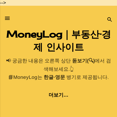
-->
기본 콘텐츠로 건너뛰기
MoneyLog｜부동산·경
제 인사이트
📢 궁금한 내용은 오른쪽 상단
돋보기(🔍)
에서 검
색해보세요.👆
📘MoneyLog는
한글·영문
병기로 제공됩니다.
더보기…