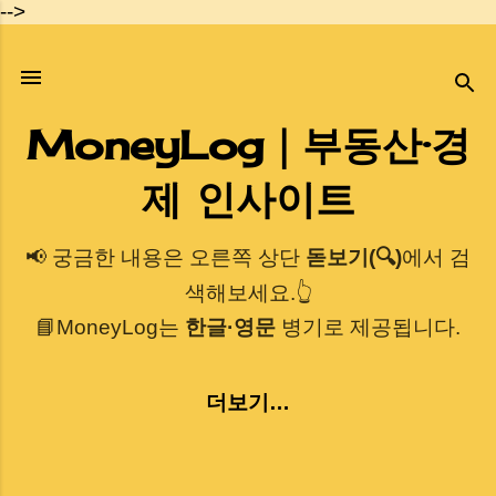
-->
기본 콘텐츠로 건너뛰기
MoneyLog｜부동산·경
제 인사이트
📢 궁금한 내용은 오른쪽 상단
돋보기(🔍)
에서 검
색해보세요.👆
📘MoneyLog는
한글·영문
병기로 제공됩니다.
더보기…