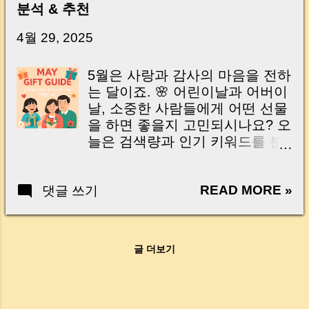
분석 & 추천
닌가요?” 하지만 현장에서 보면 전혀 그렇지 않
습니다. 잔금일은 ‘서류 몇 장 처리하는 날’이 아
4월 29, 2025
니라, 수천만 원, 많게는 수억 원이 한 번에 움직
이는 가장 긴장되는 순간 입니다. 실제로 제가
5월은 사랑과 감사의 마음을 전하
중개 현장에서 겪었던 일입니다. 금요일 오후 3
는 달이죠. 🌸 어린이날과 어버이
시, 이체 한도에 막혀 송금이 멈췄고 그 자리에
날, 소중한 사람들에게 어떤 선물
서 계약이 무산될 뻔한 아찔한 상황이 있었습니
을 하면 좋을지 고민되시나요? 오
다. 또 어떤 분은 이렇게 말씀하십니다. “내 대출
늘은 검색량과 인기 키워드를 분
인데 왜 내 통장으로 안 들어오죠?” “매도인이 대
석해, 선물 추천 리스트까지 준비
출 안 갚고 도망가면 어떡하죠?” 이 모든 불안,
했어요! 🎁 May is the month to
사실은 ‘구조’를 몰라서 생기는 걱정입니다. 그래
READ MORE »
댓글 쓰기
express love and gratitude. 🌸
서 오늘은 잔금일에 실제로 돈이 어떻게 움직이
Are you wondering what gifts to
는지, 왜 사고가 나는지, 그리고 무엇을 꼭 준비
prepare for Children's Day and
해야 하는지 중개 실무 기준으로 아주 쉽게 풀어
Parents' Day? Today, we've
드리겠습니다. 이 글 하나만 제대로 이해하시면,
글 더보기
analyzed top search keywords
잔금일이 더 이상 두려운 날이 아니라 “내 집을
and prepared some perfect gift
완성하는 마지막 퍼즐” 이 될 수 있습니다. |
ideas for you! 🎁 어린이날 선물
Introduction (Tap to expand) Have you ever
키워드 분석 & 추천 Children's