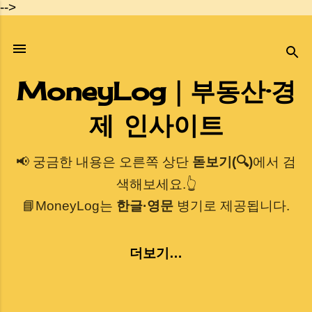
-->
기본 콘텐츠로 건너뛰기
MoneyLog｜부동산·경
제 인사이트
📢 궁금한 내용은 오른쪽 상단
돋보기(🔍)
에서 검
색해보세요.👆
📘MoneyLog는
한글·영문
병기로 제공됩니다.
더보기…