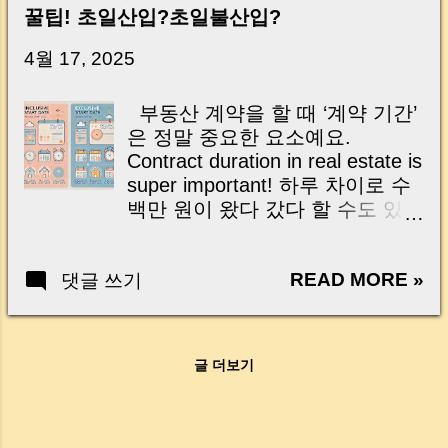
신가요? “잔금일… 그냥 돈 보내고 끝나는 거 아
꿀팁! 초일산입?초일불산입?
닌가요?” 하지만 현장에서 보면 전혀 그렇지 않
습니다. 잔금일은 ‘서류 몇 장 처리하는 날’이 아
4월 17, 2025
니라, 수천만 원, 많게는 수억 원이 한 번에 움직
이는 가장 긴장되는 순간 입니다. 실제로 제가
부동산 계약을 할 때 ‘계약 기간’
중개 현장에서 겪었던 일입니다. 금요일 오후 3
은 정말 중요한 요소예요.
시, 이체 한도에 막혀 송금이 멈췄고 그 자리에
Contract duration in real estate is
서 계약이 무산될 뻔한 아찔한 상황이 있었습니
super important! 하루 차이로 수
다. 또 어떤 분은 이렇게 말씀하십니다. “내 대출
백만 원이 왔다 갔다 할 수도 있다
인데 왜 내 통장으로 안 들어오죠?” “매도인이 대
는 사실, 알고 계셨나요? Did you
출 안 갚고 도망가면 어떡하죠?” 이 모든 불안,
know a single day difference
사실은 ‘구조’를 몰라서 생기는 걱정입니다. 그래
READ MORE »
댓글 쓰기
could cost you millions of won?
서 오늘은 잔금일에 실제로 돈이 어떻게 움직이
특히 전세자금대출이나 계약 갱
는지, 왜 사고가 나는지, 그리고 무엇을 꼭 준비
신 시 꼭 알아야 하는 두 가지 개
해야 하는지 중개 실무 기준으로 아주 쉽게 풀어
념, Especially for jeonse loans or
드리겠습니다. 이 글 하나만 제대로 이해하시면,
글 더보기
renewals, two terms are crucial:
잔금일이 더 이상 두려운 날이 아니라 “내 집을
바로 ‘초일산입’ 과 ‘초일 불산입’
완성하는 마지막 퍼즐” 이 될 수 있습니다. |
이에요! Inclusive vs Exclusive
Introduction (Tap to expand) Have you ever