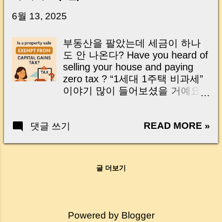
닌가요?” 하지만 현장에서 보면 전혀 그렇지 않
습니다. 잔금일은 ‘서류 몇 장 처리하는 날’이 아
6월 13, 2025
니라, 수천만 원, 많게는 수억 원이 한 번에 움직
이는 가장 긴장되는 순간 입니다. 실제로 제가
부동산을 팔았는데 세금이 하나
중개 현장에서 겪었던 일입니다. 금요일 오후 3
도 안 나온다? Have you heard of
시, 이체 한도에 막혀 송금이 멈췄고 그 자리에
selling your house and paying
서 계약이 무산될 뻔한 아찔한 상황이 있었습니
zero tax ? “1세대 1주택 비과세”
다. 또 어떤 분은 이렇게 말씀하십니다. “내 대출
이야기 많이 들어보셨을 거예요.
인데 왜 내 통장으로 안 들어오죠?” “매도인이 대
You may have heard of the
출 안 갚고 도망가면 어떡하죠?” 이 모든 불안,
“single-homeowner tax
사실은 ‘구조’를 몰라서 생기는 걱정입니다. 그래
READ MORE »
댓글 쓰기
exemption.” 그런데 조건을 모르
서 오늘은 잔금일에 실제로 돈이 어떻게 움직이
고 팔았다가, 나중에 세금 폭탄 맞
는지, 왜 사고가 나는지, 그리고 무엇을 꼭 준비
는 분들 정말 많아요. But many
해야 하는지 중개 실무 기준으로 아주 쉽게 풀어
people misunderstand the rules
드리겠습니다. 이 글 하나만 제대로 이해하시면,
글 더보기
and get hit with a tax bomb . 오
잔금일이 더 이상 두려운 날이 아니라 “내 집을
늘은 비과세가 적용되는 경우와
완성하는 마지막 퍼즐” 이 될 수 있습니다. |
적용되지 않는 경우 , 그리고 세
Introduction (Tap to expand) Have you ever
금 감면 대상이 되는 자산들 까지
thought like this? “Closing day…...
Powered by Blogger
깔끔하게 정리해드릴게요. Today,