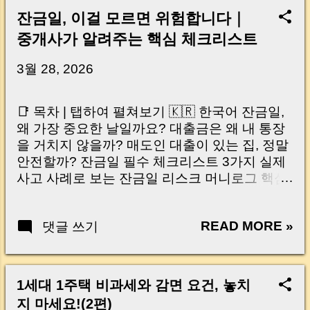
잔금일, 이걸 모르면 위험합니다｜
중개사가 알려주는 핵심 체크리스트
3월 28, 2026
📑 목차 | 탭하여 펼쳐보기 🇰🇷 한국어 잔금일,
왜 가장 중요한 날일까요? 대출금은 왜 내 통장
을 거치지 않을까? 매도인 대출이 있는 집, 정말
안전할까? 잔금일 필수 체크리스트 3가지 실제
사고 사례로 보는 잔금일 리스크 머니로그 핵심
요약 🇺🇸 English Why the Closing Day
Matters Most Why Loan Money Doesn’t Go to
READ MORE »
댓글 쓰기
Your Account Is It Safe If the Seller Has a
Loan? 3 Must-Check Items on Closing Day
Real Risks and Mistakes to Avoid MoneyLog
Key Takeaway 혹시 이런 생각 해보신 적 있으
1세대 1주택 비과세와 감면 요건, 놓치
신가요? “잔금일… 그냥 돈 보내고 끝나는 거 아
지 마세요!(2편)