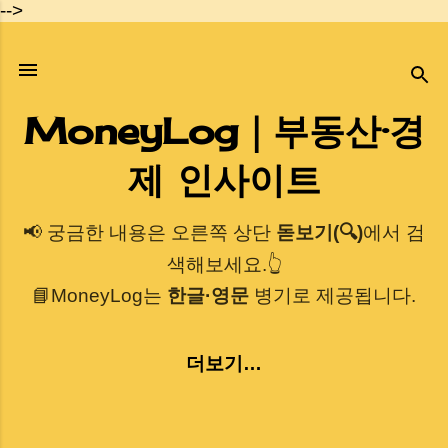
-->
기본 콘텐츠로 건너뛰기
MoneyLog｜부동산·경
제 인사이트
📢 궁금한 내용은 오른쪽 상단
돋보기(🔍)
에서 검
색해보세요.👆
📘MoneyLog는
한글·영문
병기로 제공됩니다.
더보기…