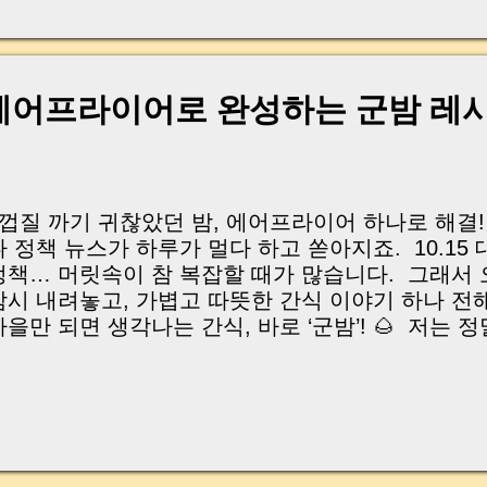
, 이체 한도에 막혀 송금이 멈췄고 그 자리에서 계약이 
어떤 분은 이렇게 말씀하십니다. “내 대출인데 왜 내 통
고 도망가면 어떡하죠?” 이 모든 불안, 사실은 ‘구조’
잔금일에 실제로 돈이 어떻게 움직이는지, 왜 사고가 
! 에어프라이어로 완성하는 군밤 레
중개 실무 기준으로 아주 쉽게 풀어드리겠습니다. 이 글
이상 두려운 날이 아니라 “내 집을 완성하는 마지막 퍼즐” 
expand) Have you ever thought like this? “Closing da
| 껍질 까기 귀찮았던 밤, 에어프라이어 하나로 해결
나 정책 뉴스가 하루가 멀다 하고 쏟아지죠. 10.15 
정책… 머릿속이 참 복잡할 때가 많습니다. 그래서
잠시 내려놓고, 가볍고 따뜻한 간식 이야기 하나 전
가을만 되면 생각나는 간식, 바로 ‘군밤’! 🌰 저는 
솔직히 껍질 까는 게 제일 번거롭죠. 칼로 잘못하면
껍질이 단단해서 반은 실패하곤 했어요. 그런데 오
 통해 인생 꿀팁을 하나 얻었습니다. Rosario Cooki
rick Makes the BEST Air Fryer Chestnuts!"
전 영상’이라 해도 과언이 아니에요. 이제는 손가락 
일도 없습니다. 지금부터 에어프라이어로 껍질이 쏙