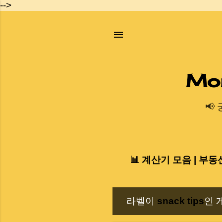
-->
Mo
📢
📊 계산기 모음 | 부동
라벨이
snack tips
인 
글