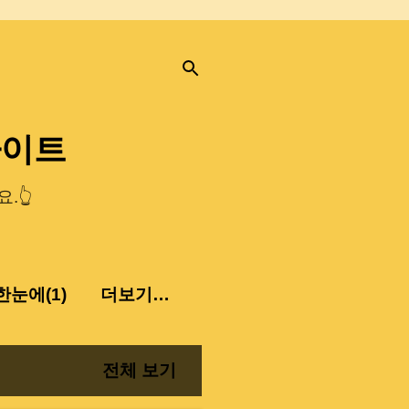
사이트
.👆
눈에(1)
더보기…
전체 보기