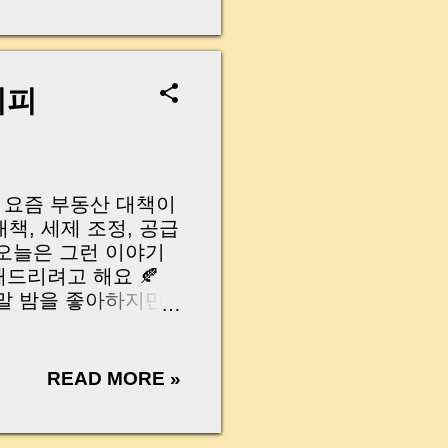
무산될 뻔한 아찔한 상
장으로 안 들어오죠?”
를 몰라서 생기는 걱정입
나는지, 그리고 무엇을
시피
 하나만 제대로 이해
이 될 수 있습니다. |
y…...
! 요즘 부동산 대책이
대책, 세제 조정, 공급
 오늘은 그런 이야기
해드리려고 해요 🍂
정말 밤을 좋아하지만,
 손 다치기 일쑤고,
늘 유튜브 알고리즘
ng 채널의 "This
READ MORE »
 — 정말 ‘밤 까는 인생 역
아플 일도, 밤 버릴
! 벗겨지는 완벽한