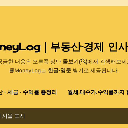
기본 콘텐츠로 건너뛰기
neyLog｜부동산·경제 인
 궁금한 내용은 오른쪽 상단
돋보기(🔍)
에서 검색해보세요
📘MoneyLog는
한글·영문
병기로 제공됩니다.
산 · 세금 · 수익률 총정리
월세.매수가.수익률까지 한
게시물 표시