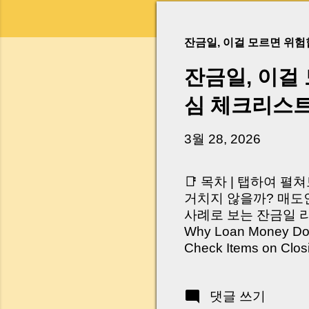
잔금일, 이걸 모르면 위
잔금일, 이걸
심 체크리스
3월 28, 2026
📑 목차 | 탭하여 펼
거치지 않을까? 매도인
사례로 보는 잔금일 리스크 
Why Loan Money Doesn
Check Items on Clo
이런 생각 해보신 적 
서 보면 전혀 그렇지 
댓글 쓰기
억 원이 한 번에 움직