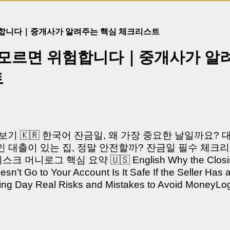
험합니다｜중개사가 알려주는 핵심 체크리스트
 모르면 위험합니다｜중개사가 알
트
쳐보기 🇰🇷 한국어 잔금일, 왜 가장 중요한 날일까요?
 대출이 있는 집, 정말 안전할까? 잔금일 필수 체크리
머니로그 핵심 요약 🇺🇸 English Why the Closing 
’t Go to Your Account Is It Safe If the Seller Has 
sing Day Real Risks and Mistakes to Avoid Money
있으신가요? “잔금일… 그냥 돈 보내고 끝나는 거 아닌
않습니다. 잔금일은 ‘서류 몇 장 처리하는 날’이 아니라,
이는 가장 긴장되는 순간 입니다. 실제로 제가 중개 