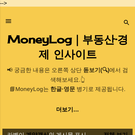
-->
기본 콘텐츠로 건너뛰기
MoneyLog｜부동산·경
제 인사이트
📢 궁금한 내용은 오른쪽 상단
돋보기(🔍)
에서 검
색해보세요.👆
📘MoneyLog는
한글·영문
병기로 제공됩니다.
더보기…
라벨이
계약갱신
인 게시물 표시
전체 보기