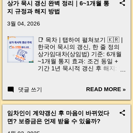
Key Takeaway 혹시 이런 생각 해보신 적 있으
상가 묵시 갱신 완벽 정리｜6~1개월 통
신가요? “잔금일… 그냥 돈 보내고 끝나는 거 아
지 규정과 해지 방법
닌가요?” 하지만 현장에서 보면 전혀 그렇지 않
습니다. 잔금일은 ‘서류 몇 장 처리하는 날’이 아
3월 04, 2026
니라, 수천만 원, 많게는 수억 원이 한 번에 움직
이는 가장 긴장되는 순간 입니다. 실제로 제가
📑 목차 | 탭하여 펼쳐보기 🇰🇷 |
중개 현장에서 겪었던 일입니다. 금요일 오후 3
한국어 묵시의 갱신, 한 줄 정의
시, 이체 한도에 막혀 송금이 멈췄고 그 자리에
상가임대차(상임법) 기준: 6개월
서 계약이 무산될 뻔한 아찔한 상황이 있었습니
~1개월 통지 효과: 조건 동일 +
다. 또 어떤 분은 이렇게 말씀하십니다. “내 대출
기간 1년 묵시적 갱신 후 해지: 임
인데 왜 내 통장으로 안 들어오죠?” “매도인이 대
차인 3개월 민법 적용 케이스: 상
출 안 갚고 도망가면 어떡하죠?” 이 모든 불안,
임법 대상 아님 민법 해지 통고:
사실은 ‘구조’를 몰라서 생기는 걱정입니다. 그래
READ MORE »
댓글 쓰기
임대인 6개월 / 임차인 1개월 전
서 오늘은 잔금일에 실제로 돈이 어떻게 움직이
세권 묵시 갱신: 기간 ‘정함 없음’
는지, 왜 사고가 나는지, 그리고 무엇을 꼭 준비
+ 6개월 통고 실무 체크리스트(임
해야 하는지 중개 실무 기준으로 아주 쉽게 풀어
대인/임차인) 🇺🇸 | English | Tap
임차인이 계약갱신 후 마음이 바뀌었다
드리겠습니다. 이 글 하나만 제대로 이해하시면,
to open Definition in one line
면? 보증금은 언제 받을 수 있을까?
잔금일이 더 이상 두려운 날이 아니라 “내 집을
Commercial lease rule: notice
완성하는 마지막 퍼즐” 이 될 수 있습니다. |
window (6 to 1 months) Effects: