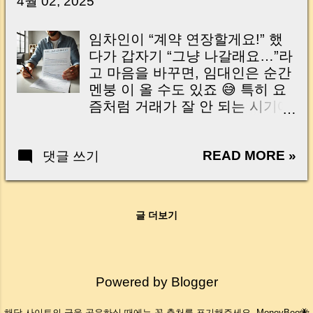
4월 02, 2025
Introduction (Tap to expand) Have you ever
same terms + 1-year term
thought like this? “Closing day…...
Termination after renewal:
임차인이 “계약 연장할게요!” 했
tenant’s 3-month rule When Civil
다가 갑자기 “그냥 나갈래요…”라
Code applies Civil Code notice
고 마음을 바꾸면, 임대인은 순간
periods Jeonse right: term
멘붕 이 올 수도 있죠 😅 특히 요
becomes “unspecified” Practical
즘처럼 거래가 잘 안 되는 시기에
checklist | 장사를 접으려 했는
는 보증금 반환 시점 이 꽤 민감한
데… 계약이 1년 더 연장됐습니다
문제일 수 있습니다. The tenant
요즘 경기가 쉽지 않습니다. 매출
READ MORE »
댓글 쓰기
first says, “Let’s renew the
이 줄어 가게 정리를 고민하는 상
lease!” and then suddenly
가 임차인들이 늘고 있습니다. 그
changes their mind: “Actually, I’m
런데 정작 많이 놓치는 것이 하나
moving out.” For the landlord,
있습니다. 해지 통지 시기 입니다.
글 더보기
that kind of switch can be a real
“계약기간은 끝났으니까 괜찮겠
headache 😅 Especially when the
지.” “재계약서도 안 썼는데 자동
market is slow and hard to re-
종료 아닌가요?” 이렇게 생각했다
rent. 그렇다면, 이런 경우 언제까
Powered by Blogger
가 묵시적 갱신 이 되어 계약이 1
지 보증금을 돌려줘야 할까요? 대
년 더 연장 되는 경우가 실무에서
법원의 최신 판례를 바탕으로 하
해당 사이트의 글을 공유하실 때에는 꼭 출처를 표기해주세요- MoneyBee🐝