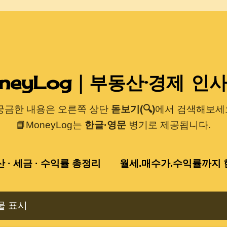
기본 콘텐츠로 건너뛰기
neyLog｜부동산·경제 인
 궁금한 내용은 오른쪽 상단
돋보기(🔍)
에서 검색해보세요
📘MoneyLog는
한글·영문
병기로 제공됩니다.
산 · 세금 · 수익률 총정리
월세.매수가.수익률까지 한
물 표시