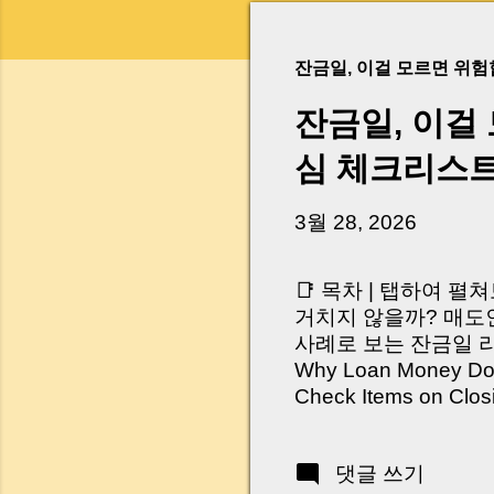
잔금일, 이걸 모르면 위
잔금일, 이걸
심 체크리스
3월 28, 2026
📑 목차 | 탭하여 펼
거치지 않을까? 매도인
사례로 보는 잔금일 리스크 
Why Loan Money Doesn
Check Items on Clo
이런 생각 해보신 적 
서 보면 전혀 그렇지 
댓글 쓰기
억 원이 한 번에 움직