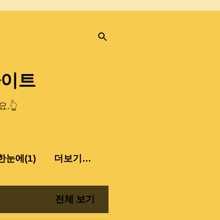
사이트
.👆
눈에(1)
더보기…
전체 보기