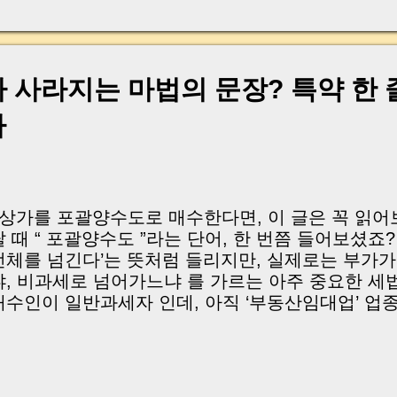
, 이체 한도에 막혀 송금이 멈췄고 그 자리에서 계약이 
어떤 분은 이렇게 말씀하십니다. “내 대출인데 왜 내 통
고 도망가면 어떡하죠?” 이 모든 불안, 사실은 ‘구조’
잔금일에 실제로 돈이 어떻게 움직이는지, 왜 사고가 
가 사라지는 마법의 문장? 특약 한 
중개 실무 기준으로 아주 쉽게 풀어드리겠습니다. 이 글
이상 두려운 날이 아니라 “내 집을 완성하는 마지막 퍼즐” 
다
expand) Have you ever thought like this? “Closing da
| 상가를 포괄양수도로 매수한다면, 이 글은 꼭 읽
팔 때 “ 포괄양수도 ”라는 단어, 한 번쯤 들어보셨죠?
전체를 넘긴다’는 뜻처럼 들리지만, 실제로는 부가
냐, 비과세로 넘어가느냐 를 가르는 아주 중요한 세
매수인이 일반과세자 인데, 아직 ‘부동산임대업’ 업
태라면 계약 한 줄 잘못 써서 수천만 원의 부가세를 
우 도 생깁니다. 오늘 글에서는 실제 상가 거래 현장
포괄양수도 매매 시 일반과세자 매수자가 반드시 확
트 ’를 단계별로 정리했습니다. 부가세 폭탄을 피하고