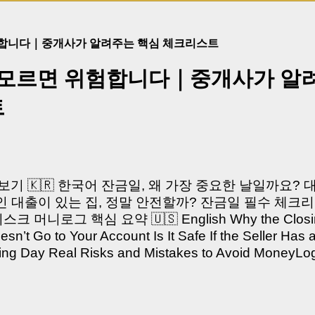
험합니다｜중개사가 알려주는 핵심 체크리스트
 모르면 위험합니다｜중개사가 알
트
쳐보기 🇰🇷 한국어 잔금일, 왜 가장 중요한 날일까요?
 대출이 있는 집, 정말 안전할까? 잔금일 필수 체크리
머니로그 핵심 요약 🇺🇸 English Why the Closing 
’t Go to Your Account Is It Safe If the Seller Has 
sing Day Real Risks and Mistakes to Avoid Money
있으신가요? “잔금일… 그냥 돈 보내고 끝나는 거 아닌
않습니다. 잔금일은 ‘서류 몇 장 처리하는 날’이 아니라,
이는 가장 긴장되는 순간 입니다. 실제로 제가 중개 