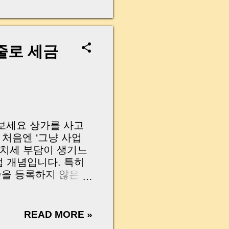
무산될 뻔한 아찔한 상
장으로 안 들어오죠?”
를 몰라서 생기는 걱정입
나는지, 그리고 무엇을
줄로 세금
 하나만 제대로 이해
이 될 수 있습니다. |
y…...
어보세요 상가를 사고
 처음엔 ‘그냥 사업
가치세 부담이 생기느
법 개념입니다. 특히
종을 등록하지 않은 상
추가로 내야 하는 경
에서 자주 발생하는 ‘
인해야 할 핵심 포인
READ MORE »
, 세무 리스크 없이